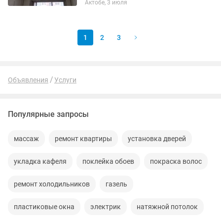
Актобе, 3 июля
стен и обои квартиры под ключ Стаж
20 лет качественно и...
1
2
3
Объявления
Услуги
Популярные запросы
массаж
ремонт квартиры
установка дверей
укладка кафеля
поклейка обоев
покраска волос
ремонт холодильников
газель
пластиковые окна
электрик
натяжной потолок