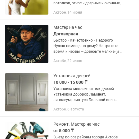
потолков, откосы дверные и оконные,
демонтаж,покраска, поклейка
Актобе, 14 июня
багетов,ламинат, кафель, установка
дверей,застелить, линолеум,...
Мастер на час
Договорная
Быстро • Качественно • Недорого
Нужна помощь по дому? Не тратьте
время и нервы — доверьте мелкие (и не
очень) заботы профессионалу!
Актобе, 22 июня
Выполняю широкий спектр работ:
Электрика: • Замена розеток,...
Установка дверей
10 000 - 15 000 ₸
Установка межкомнатных дверей
Установка доборов Ламинат,
линолеум,плинтуса Большой опыт
работы Двери от простых до элит
Актобе, 6 августа
класса Качественно и в срок
установим ваши двери
Ремонт. Мастер на час
от 5 000 ₸
Выезд во все районы города Актобе