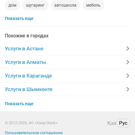
дом
шугаринг
автошкола
мебель
Показать еще
ремонт телевизоров
сантехник
ремонт мебели
квартиры в рассрочку
мебель на заказ
Похожие в городах
установка кондиционеров
вывоз мусора
Услуги в Астане
кредиты
москитные сетки
ремонт окон
Услуги в Алматы
ворота
ремонт стиральных машин
диван
Услуги в Караганде
грузоперевозки газель
манипулятор
тамада
Услуги в Шымкенте
Услуги в Усть-Каменогорске
прихожая
двери
сборка мебели
ремонт
Показать еще
Услуги в Костанае
заправка картриджей
компьютер
кухни
Қаз
Рус
© 2012-2026, АО «Kaspi Bank»
Услуги в Таразе
Пользовательское соглашение