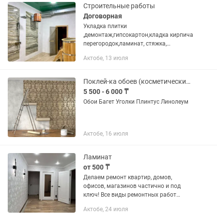
межкомнатных...
Строительные работы
Договорная
Укладка плитки
,демонтаж,гипсокартон,кладка кирпича
перегородок,ламинат, стяжка,
штукатурка ,установка дверей,
Актобе, 13 июля
наливной пол, линолеум, плинтуса и
многое другое.Желательно
обращаться . на этом номере
Поклей-ка обоев (косметический ремонт)
5 500 - 6 000 ₸
Обои Багет Уголки Плинтус Линолеум
Актобе, 16 июля
Ламинат
от 500 ₸
Делаем ремонт квартир, домов,
офисов, магазинов частично и под
ключ! Все виды ремонтных работ
любой сложности. Качественно,
Актобе, 24 июля
доступные цены и в срок!!! Штукатурка