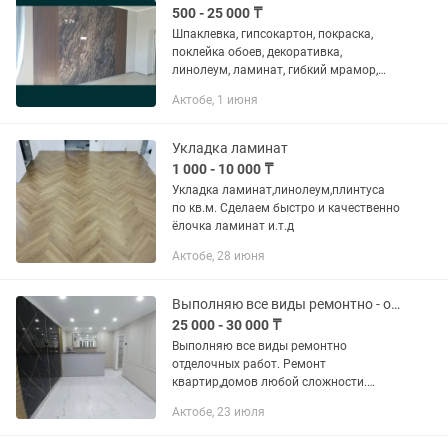
500 - 25 000 ₸
Шпаклевка, гипсокартон, покраска,
поклейка обоев, декоративка,
линолеум, ламинат, гибкий мрамор,
полный спектр работ
Актобе, 1 июня
Укладка ламинат
1 000 - 10 000 ₸
Укладка ламинат,линолеум,плинтуса
по кв.м. Сделаем быстро и качественно
ёлочка ламинат и.т.д
Актобе, 28 июня
Выполняю все виды ремонтно - отделочных работ
25 000 - 30 000 ₸
Выполняю все виды ремонтно
отделочных работ. Ремонт
квартир,домов любой сложности.
Поклейка обоев,подготовка стен под
Актобе, 23 июля
обои,покраска,ламинат,линолеум,уклад
ка плитки в санузле,установка