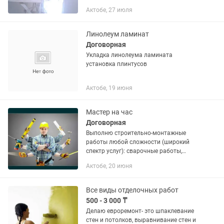
Знаю все тонкости материалов и
Актобе, 27 июля
технологий. Работаю официально,
фиксируют сроки и стоимость. По
запросу...
Линолеум ламинат
Договорная
Укладка линолеума ламината
установка плинтусов
Актобе, 19 июня
Мастер на час
Договорная
Выполню строительно-монтажные
работы любой сложности (широкий
спектр услуг): сварочные работы,
работа отбойником, фундамент,
Актобе, 20 июня
гипсакартон, кафель, натяжные
потолки, стяжка полов, сварка,
отделка,...
Все виды отделочных работ
500 - 3 000 ₸
Делаю евроремонт- это шпаклевание
стен и потолков, выравнивание стен и