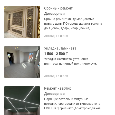
Черновая электрика Черновая...
Срочный ремонт
Договорная
Срочно ремонт кв , домов , самые
низкие цены ПО городу делаем все от а
до я , обои, двери, кварц венил,
ламинат , линолеум , жидкии шолк,
Актобе, 17 июня
оделка, т. Б
Укладка Ламината.
1 500 - 2 500 ₸
Укладка Ламината, установка
плинтуса, наливной пол , линолеум.
Актобе, 15 июля
Ремонт квартир
Договорная
Парящие потолки и фигурные
потолки,перегородки из гипсокартона
ГКЛ ГВКЛ, грильято ,Армстронг ,панели
,лаимнат,линолеум,г плинтус,покраска