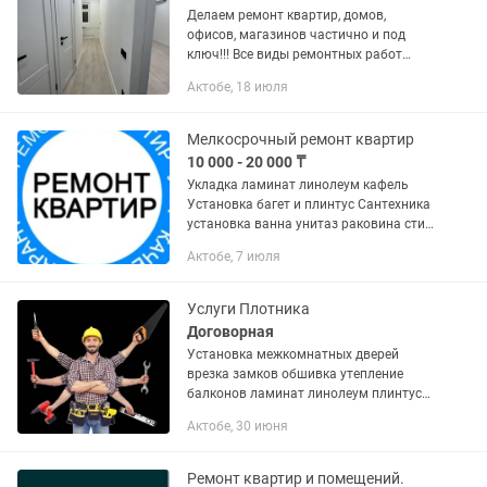
Делаем ремонт квартир, домов,
офисов, магазинов частично и под
ключ!!! Все виды ремонтных работ
любой сложности. Качественно,
Актобе, 18 июля
доступные цены и в срок!!! Штукатурка
Черновая электрика Черновая...
Мелкосрочный ремонт квартир
10 000 - 20 000 ₸
Укладка ламинат линолеум кафель
Установка багет и плинтус Сантехника
установка ванна унитаз раковина стир
машинку Монтаж и замена пласт труб
Актобе, 7 июля
смесители Электрика монтаж и замена
розетки выключатели...
Услуги Плотника
Договорная
Установка межкомнатных дверей
врезка замков обшивка утепление
балконов ламинат линолеум плинтуса
люстры сместители гардины И Т Д
Актобе, 30 июня
Ремонт квартир и помещений.