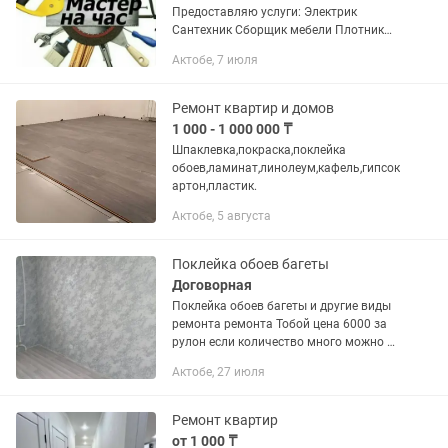
Предоставляю услуги: Электрик
Сантехник Сборщик мебели Плотник
Поклейка обоев Покраска стен обоев
Актобе, 7 июля
Покраска стен потолков батарейка
Электромонтаж Установка...
Ремонт квартир и домов
1 000 - 1 000 000 ₸
Шпаклевка,покраска,поклейка
обоев,ламинат,линолеум,кафель,гипсок
артон,пластик.
Актобе, 5 августа
Поклейка обоев багеты
Договорная
Поклейка обоев багеты и другие виды
ремонта ремонта Тобой цена 6000 за
рулон если количество много можно за
5000 Багеты 1000 тенге за штуку
Актобе, 27 июля
Линолеум 1500 вместе с плинтусом
Отделка в 1 слой 700 за кв...
Ремонт квартир
от 1 000 ₸