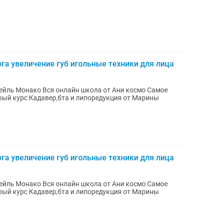
га увеличение губ игольные техники для лица
ктейль Монако Вся онлайн школа от Ани космо Самое
тарый курс Кадавер,бта и липоредукция от Марины
га увеличение губ игольные техники для лица
ктейль Монако Вся онлайн школа от Ани космо Самое
тарый курс Кадавер,бта и липоредукция от Марины