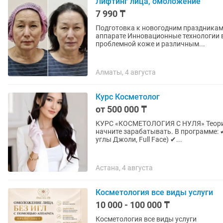
Лифтинг лица, омоложение
7 990 ₸
Подготовка к новогодним праздникам Фантастическая процедура омоложения на японск
аппарате Инновационные технологии в области косметологии. Бесплатная консультация по
проблемной коже и различным...
Алматы, 4 августа
Курс Косметолог
от 500 000 ₸
КУРС «КОСМЕТОЛОГИЯ С НУЛЯ» Теория + практика 🎓 Получите востребованную профессию и
начните зарабатывать. В программе: ✔ Контурная пластика (губы, скулы, подбородок, нос,
углы Джоли, Full Face) ✔...
Астана, 4 августа
Косметология все виды услуги
10 000 - 100 000 ₸
Косметология все виды услуги