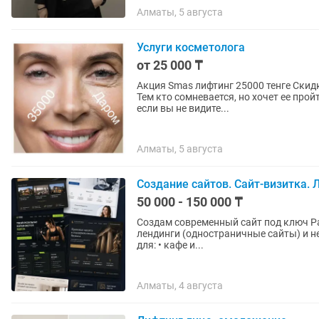
Алматы, 5 августа
Услуги косметолога
от 25 000 ₸
Акция Smas лифтинг 25000 тенге Скидка 50% Подтяжка лица и улучшение мышечного тонуса.
Тем кто сомневается, но хочет ее прой
если вы не видите...
Алматы, 5 августа
Создание сайтов. Сайт-визитка. 
50 000 - 150 000 ₸
Создам современный сайт под ключ Разрабатывают стильные и современные сайты-визитки,
лендинги (одностраничные сайты) и небо
для: • кафе и...
Алматы, 4 августа