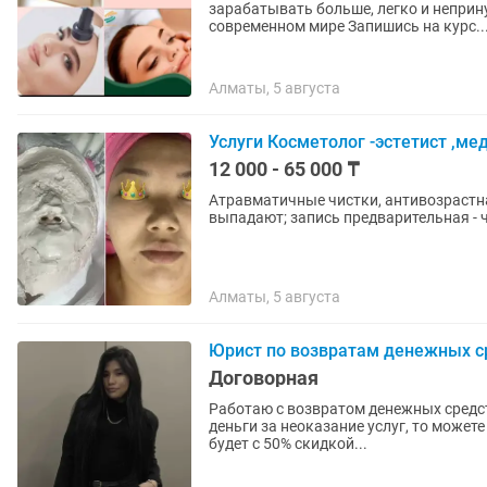
зарабатывать больше, легко и непринужденно? Самая востребова
современном мире Запишись на курс..
Алматы, 5 августа
Услуги Косметолог -эстетист ,ме
12 000 - 65 000 ₸
Атравматичные чистки, антивозрастна
выпадают; запись предварительная - 
Алматы, 5 августа
Юрист по возвратам денежных с
Договорная
Работаю с возвратом денежных средств в сфере косме
деньги за неоказание услуг, то можете обратиться ко мне Обр
будет с 50% скидкой...