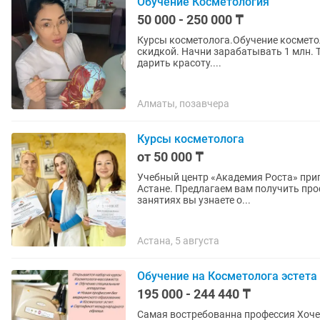
Обучение Косметология
50 000 - 250 000 ₸
Курсы косметолога.Обучение косметологии. Индивидуальные Курсы Космет
скидкой. Начни зарабатывать 1 млн. Тенге в месяц!!! Престижна
дарить красоту....
Алматы, позавчера
Курсы косметолога
от 50 000 ₸
Учебный центр «Академия Роста» приг
Астане. Предлагаем вам получить пр
занятиях вы узнаете о...
Астана, 5 августа
Обучение на Косметолога эстета
195 000 - 244 440 ₸
Самая востребованна профессия Хочешь быть на волне? хочешь изменить жизнь и