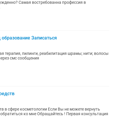
нна профессия в
.
д образование Записаться
я терапия, пилинги, реабилитация шрамы; нити; волосы
через смс сообщения
редств
тологии Если Вы не можете вернуть
ащайтесь ! Первая консультация