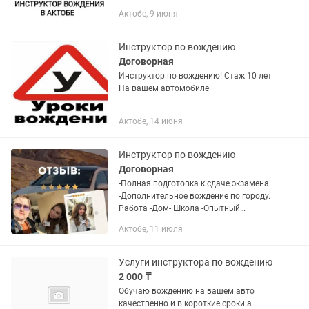
управлять автомобилем, помогу
Актобе, 9 июня
избавиться от страха и неуверености
за рулем, обучаю по записи с 9 утра до
23:00...
Инструктор по вождению
Договорная
Инструктор по вождению! Стаж 10 лет
На вашем автомобиле
Актобе, 14 июня
Инструктор по вождению
Договорная
-Полная подготовка к сдаче экзамена
-Дополнительное вождение по городу.
Работа -Дом- Школа -Опытный
инструктор со стажем без вредных
Актобе, 11 июля
привычек -Комфортная машина с
кондиционером -Более
1000выпущенных,...
Услуги инструктора по вождению
2 000 ₸
Обучаю вождению на вашем авто
качественно и в короткие сроки а