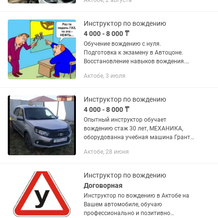
Актобе, 2 августа
привычек -Комфортная машина с
кондиционером -Более
1000выпущенных,...
Инструктор по вождению
4 000 - 8 000 ₸
Обучение вождению с нуля.
Подготовка к экзамену в Автоцоне.
Восстановление навыков вождения.
Преодоление страха после дтп.
Актобе, 3 июля
Отдельный урок парковки. Работаем
на результат, главное желание навык...
Инструктор по вождению
4 000 - 8 000 ₸
Опытный инструктор обучает
вождению стаж 30 лет, МЕХАНИКА,
оборудованна учебная машина Гранта,
имеется сертификат преподавателя
Актобе, 28 июня
ПДД, мастера п/о, инструктора по
вождению.
Инструктор по вождению
Договорная
Инструктор по вождению в Актобе на
Вашем автомобиле, обучаю
профессионально и позитивно