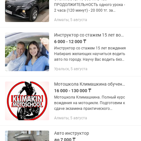
ПРОДОЛЖИТЕЛЬНОСТЬ одного урока -
2 часа (120 минут) - 20 000 тг. за
занятие Доп педаль установлена Авто:
Алматы, 5 августа
- Hyundai Tucson, 2023 года на
автомате; - Kia Seltos, 2023 года...
Инструктор со стажем 15 лет вождения.
6 000 - 12 000 ₸
Инструктор со стажем 15 лет вождения
Набираю желающих научиться водить
авто по городу. Научу Вас водить без
страха, с уверенностью,
Уральск, 5 августа
перестраиваться и парковаться.
Отработаем парковку, перестроение,...
Мотошкола Климашкина обучение вождению на мотоцикле
16 000 - 130 000 ₸
Мотошкола Климашкина. Полный курс
вождения на мотоцикле. Подготовим к
сдаче экзамена практического
вождения в АвтоЦОН . Наши
Алматы, 5 августа
преимущества: -собственная закрытая
территория; -индивидуальный подход
к...
Авто инструктор
до 7 000 ₸