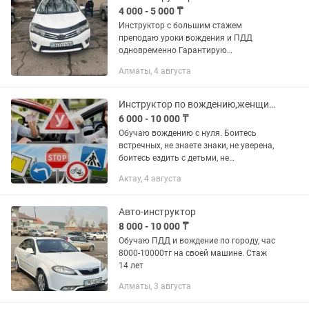
4 000 - 5 000 ₸
Инструктор с большим стажем
преподаю уроки вождения и ПДД
одновременно Гарантирую
качественное обучение в короткое
Алматы, 4 августа
время По городу и подготовка к
экзаменам Занятие проходит два
академ часа Один...
Инструктор по вождению,женщина обучаю на русском языке (механика, автомат)
6 000 - 10 000 ₸
Обучаю вождению с нуля. Боитесь
встречных, не знаете знаки, не уверена,
боитесь ездить с детьми, не
разбираетесь в разметках и т.п.
Актау, 4 августа
Авто-инструктор
8 000 - 10 000 ₸
Обучаю ПДД и вождение по городу, час
8000-10000тг на своей машине. Стаж
14 лет
Алматы, 3 августа