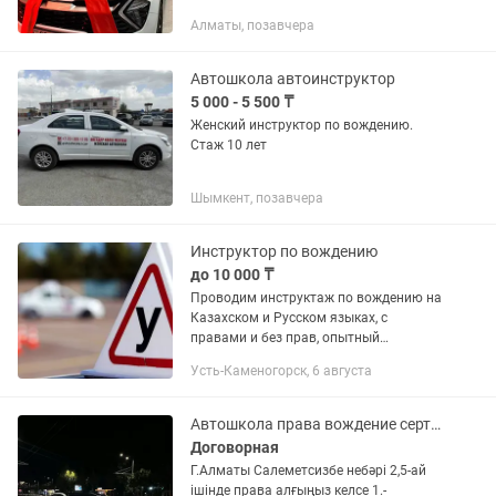
по 60мин) 3. Теория + сертификат +
Алматы, позавчера
сопровождение - 69.990тг Инструктор:
Бауыржан 52 года, стаж...
Автошкола автоинструктор
5 000 - 5 500 ₸
Женский инструктор по вождению.
Стаж 10 лет
Шымкент, позавчера
Инструктор по вождению
до 10 000 ₸
Проводим инструктаж по вождению на
Казахском и Русском языках, с
правами и без прав, опытный
инструктор на специально
Усть-Каменогорск, 6 августа
оборудованном авто марки Део Матиз,
коробка автомат, 90мин - 10000тг.
Более...
Автошкола права вождение сертификат
Договорная
Г.Алматы Салеметсизбе небәрі 2,5-ай
ішінде права алғыңыз келсе 1.-