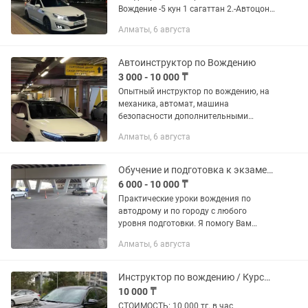
Вождение -5 кун 1 сагаттан 2.-Автоцон
жауаптары тестери бериледи 3.Оқыды
Алматы, 6 августа
қағаз (Сертификат) барлыгы
-100000тенге болады +касса выход...
Автоинструктор по Вождению
3 000 - 10 000 ₸
Опытный инструктор по вождению, на
механика, автомат, машина
безопасности дополнительными
педалями, для вашей безопасности,
Алматы, 6 августа
научит вас всем необходимым
навыкам вождения. ГОТОВЛЮ К
ПРАКТИЧЕСКИМ...
Обучение и подготовка к экзаменам. Инструктор по вождению. Автоинструктор
6 000 - 10 000 ₸
Практические уроки вождения по
автодрому и по городу с любого
уровня подготовки. Я помогу Вам
повысить навыки вождения после
Алматы, 6 августа
автошколы или получения
водительского удостоверения,
справиться с...
Инструктор по вождению / Курсы вождения / АвтоИнструктор
10 000 ₸
СТОИМОСТЬ: 10 000 тг. в час