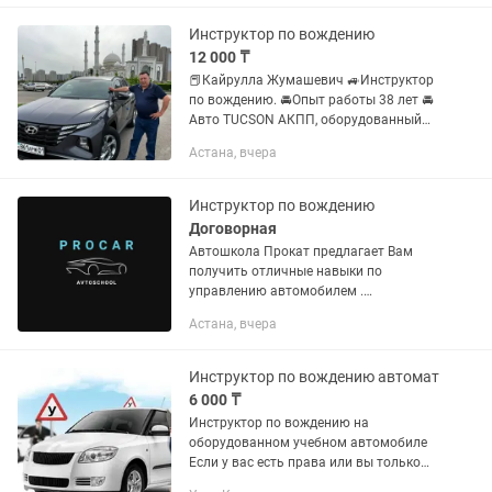
Работаю со страхами водить и...
Инструктор по вождению
12 000 ₸
📕Кайрулла Жумашевич 🚙Инструктор
по вождению. 🚘Опыт работы 38 лет 🚘
Авто TUCSON АКПП, оборудованный
для обучения 🚘Обучение на казахском
Астана, вчера
и русском языках
Инструктор по вождению
Договорная
Автошкола Прокат предлагает Вам
получить отличные навыки по
управлению автомобилем .
Опытные,сертифицированные
Астана, вчера
инструкторы обучат вам с нуля . Наши
автомобили специально
переоборудованы ,имеют...
Инструктор по вождению автомат
6 000 ₸
Инструктор по вождению на
оборудованном учебном автомобиле
Если у вас есть права или вы только
обучаетесь или хотите обучаться