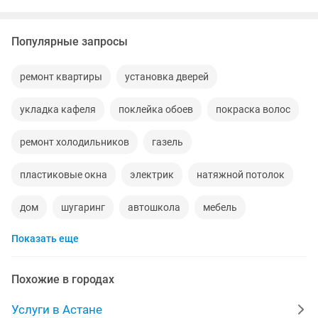
Популярные запросы
ремонт квартиры
установка дверей
укладка кафеля
поклейка обоев
покраска волос
ремонт холодильников
газель
пластиковые окна
электрик
натяжной потолок
дом
шугаринг
автошкола
мебель
Показать еще
ремонт телевизоров
сантехник
квартиры в рассрочку
мебель на заказ
Похожие в городах
установка кондиционеров
вывоз мусора
Услуги в Астане