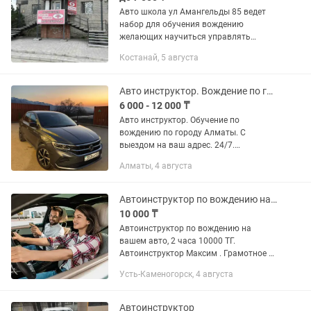
Авто школа ул Амангельды 85 ведет
набор для обучения вождению
желающих научиться управлять
транспортным средством с
Костанай, 5 августа
водитеским удостоверением и без на
механической и автоматической
коробке передач...
Авто инструктор. Вождение по городу Алматы
6 000 - 12 000 ₸
Авто инструктор. Обучение по
вождению по городу Алматы. С
выездом на ваш адрес. 24/7.
Фольксваген Поло 2022 Автомат. С
Алматы, 4 августа
педалью. Опыт работы 7 лет
Автоинструктор по вождению на вашем авто, инструктор по вождению Максим
10 000 ₸
Автоинструктор по вождению на
вашем авто, 2 часа 10000 ТГ.
Автоинструктор Максим . Грамотное и
вежливое обучение. Самые сложные
Усть-Каменогорск, 4 августа
участки города (кольца), парковка
(несколько видов), проезд сложных...
Автоинструктор