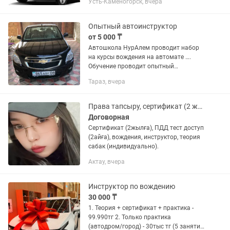
Усть-Каменогорск, вчера
Обучение вождению с нуля и
подготовка к экзаменам. •
Практические...
Опытный автоинструктор
от 5 000 ₸
Автошкола НурАлем проводит набор
на курсы вождения на автомате ….
Обучение проводит опытный
инструктор. Запись бронируется за
Тараз, вчера
ранее
Права тапсыру, сертификат (2 жылға), ПДД тест (доступ 2 айға), вождения.
Договорная
Сертификат (2жылға), ПДД тест доступ
(2айға), вождения, инструктор, теория
сабак (индивидуально).
Актау, вчера
Инструктор по вождению
30 000 ₸
1. Теория + сертификат + практика -
99.990тг 2. Только практика
(автодром/город) - 30тыс тг (5 занятий