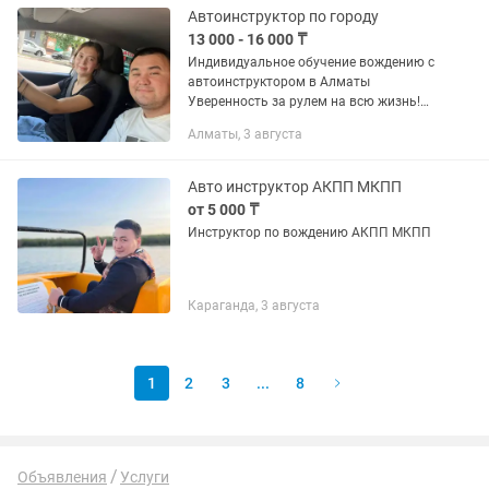
Автоинструктор по городу
13 000 - 16 000 ₸
Индивидуальное обучение вождению с
автоинструктором в Алматы
Уверенность за рулем на всю жизнь!
Сами приедем — Научись вождению
Алматы, 3 августа
легко интересно и быстро!
Современные автомобили, самые
спокойные и...
Авто инструктор АКПП МКПП
от 5 000 ₸
Инструктор по вождению АКПП МКПП
Караганда, 3 августа
1
2
3
...
8
Объявления
Услуги