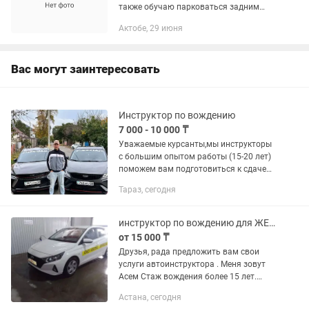
также обучаю парковаться задним
ходом сот
Актобе, 29 июня
Вас могут заинтересовать
Инструктор по вождению
7 000 - 10 000 ₸
Уважаемые курсанты,мы инструкторы
с большим опытом работы (15-20 лет)
поможем вам подготовиться к сдаче
экзамена,вождение по городу,можно
Тараз, сегодня
обучаться с нуля.Для вашего удобство
и обучения у нас есть...
инструктор по вождению для ЖЕНЩИН!!!
от 15 000 ₸
Друзья, рада предложить вам свои
услуги автоинструктора . Меня зовут
Асем Стаж вождения более 15 лет.
Имеею сертификат инструктора.
Астана, сегодня
Обучаю на своей машине Хундай i20!