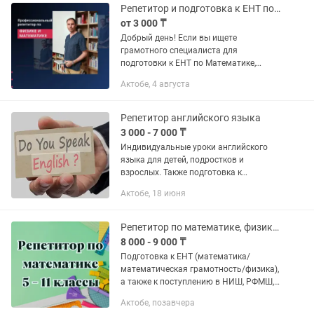
Репетитор и подготовка к ЕНТ по математике и физике
от 3 000 ₸
Добрый день! Если вы ищете
грамотного специалиста для
подготовки к ЕНТ по Математике,
Физике и Математической
Актобе, 4 августа
грамотности, который точно знает всю
специфику экзамена (поскольку входит
в команду...
Репетитор английского языка
3 000 - 7 000 ₸
Индивидуальные уроки английского
языка для детей, подростков и
взрослых. Также подготовка к
экзаменам:НИШ,КТЛ, магистратура.
Актобе, 18 июня
Объясняю материал доступно и
понятно. Укрепляю веру в свои силы у
каждого...
Репетитор по математике, физике и химии. Подготовка к ЕНТ. НИШ, РФМШ. АР.
8 000 - 9 000 ₸
Подготовка к ЕНТ (математика/
математическая грамотность/физика),
а также к поступлению в НИШ, РФМШ,
БИЛ (КТЛ). Оказываю помощь
Актобе, позавчера
школьникам по устранению пробелов