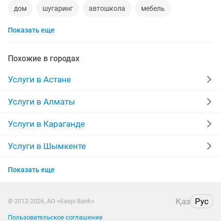
дом
шугаринг
автошкола
мебель
Показать еще
ремонт телевизоров
сантехник
квартиры в рассрочку
мебель на заказ
Похожие в городах
установка кондиционеров
вывоз мусора
Услуги в Астане
кредиты
москитные сетки
ремонт окон
Услуги в Алматы
ворота
ремонт стиральных машин
диван
Услуги в Караганде
грузоперевозки газель
манипулятор
тамада
Услуги в Шымкенте
Услуги в Усть-Каменогорске
реставрация мебели
прихожая
двери
Показать еще
Услуги в Костанае
ремонт
заправка картриджей
компьютер
Қаз
Рус
© 2012-2026, АО «Kaspi Bank»
Услуги в Павлодаре
кухни
Пользовательское соглашение