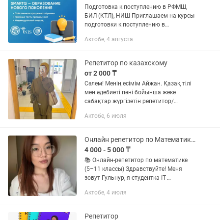
Подготовка к поступлению в РФМШ,
БИЛ (КТЛ), НИШ Приглашаем на курсы
подготовки к поступлению в
Республиканскую физико-
Актобе, 4 августа
математическую школу (РФМШ), Білім
Инновация Лицейі (КТЛ) и Назарбаев...
Репетитор по казахскому
от 2 000 ₸
Сәлем! Менің есімім Айжан. Қазақ тілі
мен әдебиеті пәні бойынша жеке
сабақтар жүргізетін репетитор/
болашақ педагогпын. Қазіргі уақытта
Актобе, 6 июля
филология бағыты бойынша жоғары
білім алып жүрмін және...
Онлайн репетитор по Математике/Информатике
4 000 - 5 000 ₸
📚 Онлайн-репетитор по математике
(5–11 классы) Здравствуйте! Меня
зовут Гульнур, я студентка IT-
направления и репетитор по
Актобе, 4 июля
математике. Помогаю: ✅ повысить
успеваемость в школе; ✅ разобраться
в...
Репетитор