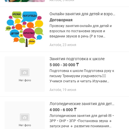
Актобе, 5 июня
проходят в увлекательное и
интерактивной форме. Формат
занятий - онлайн и...
Онлайн-занятия для детей и взрослых
Договорная
Провожу занятия-онлайн для детей и
взрослых по постановке звуков и
введении звуков в речь (Р в том
числе!), по развитию речи, по обучению
Актобе, 23 июня
грамоте. Занятие длится 30-45 минут, в
зависимости от...
Занятия подготовка к школе
5 000 - 30 000 ₸
Подготовка к школе Подготовка руку к
письму Тренируем усидчивость👍🏼
Учимся считать и читать Изучаем
буквы, Занятия в группах и
Актобе, 19 июня
индивидуальные Справки по телефону:
Логопедические занятия для детей ЗРР ОНР ЗПР запуск речи
4 000 - 6 000 ₸
Логопедические занятия для детей 🧸 •
ЗРР • ОНР • ЗПР •Постановка звука 🔹
запуск речи 🔹 развитие понимания