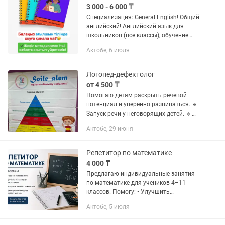
3 000 - 6 000 ₸
Специализация: General English! Общий
английский! Английский язык для
школьников (все классы), обучение
чтению с нуля, интерактивные
Актобе, 6 июля
и интенсивные программы. Стаж
работы: 15 лет Провожу занятия...
Логопед-дефектолог
от 4 500 ₸
Помогаю детям раскрыть речевой
потенциал и уверенно развиваться. 🔹
Запуск речи у неговорящих детей. 🔹
Коррекция задержки речевого и
Актобе, 29 июня
психоречевого развития. 🔹 Работа с
детьми с РАС, ЗРР, ЗПР и...
Репетитор по математике
4 000 ₸
Предлагаю индивидуальные занятия
по математике для учеников 4–11
классов. Помогу: • Улучшить
успеваемость и понимание предмета •
Актобе, 5 июля
Подготовиться к НИШ, РФМШ, КТЛ,
БИЛ, контрольным работам и...