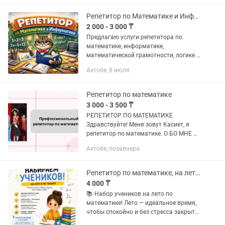
в знаниях по физике, математике...
Репетитор по Математике и Информатике, Подготовка к ЕНТ (ОНЛАЙН)
2 000 - 3 000 ₸
Предлагаю услуги репетитора по
математике, информатике,
математической грамотности, логике и
программированию О себе: • Работаю
Актобе, 8 июля
преподавателем по математике в
образовательном центре ALAU BILIM •...
Репетитор по математике
3 000 - 3 500 ₸
РЕПЕТИТОР ПО МАТЕМАТИКЕ
Здравствуйте! Меня зовут Касиет, я
репетитор по математике. О БО МНЕ И
ОБРАЗОВАНИИ: • Выпускница IQanat
Актобе, позавчера
High School — школы-пансионата для
одаренных детей. • Высшее...
Репетитор по математике, на лето. ОНЛАЙН.
4 000 ₸
📚 Набор учеников на лето по
математике! Лето — идеальное время,
чтобы спокойно и без стресса закрыть
пробелы в знаниях и подтянуть