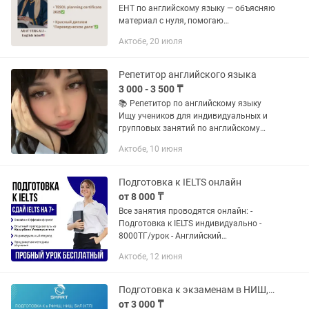
ЕНТ по английскому языку — объясняю
материал с нуля, помогаю
разобраться в грамматике, лексике и
Актобе, 20 июля
тестовых заданиях ✨ Повышение
уровня английского языка от A1 до...
Репетитор английского языка
3 000 - 3 500 ₸
📚 Репетитор по английскому языку
Ищу учеников для индивидуальных и
групповых занятий по английскому
языку (уровни A1–B1). 🔹 О себе: —
Актобе, 10 июня
опыт преподавания: 3 года — работаю
по собственной эффективной...
Подготовка к IELTS онлайн
от 8 000 ₸
Все занятия проводятся онлайн: -
Подготовка к IELTS индивидуально -
8000ТГ/урок - Английский
индивидуально - 8000ТГ/урок -
Актобе, 12 июня
Опытный преподаватель, выпускник
Nazarbayev University. IELTS 9.0 - 8 лет...
Подготовка к экзаменам в НИШ, БИЛ(КТЛ)
от 3 000 ₸