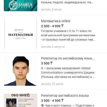
Казына, Надлок. индивидуально. На
казахском и русском языках. Обучение
Актобе, 8 июня
ведет действующий предприниматель
с опытом работы в тендерах с 2007...
Математика online
2 500 - 4 000 ₸
Готовлю учеников с 5 по 11 класс по
всей школьной программе математики
- от базовых понятий до сложных тем
перед выпускными экзаменами. Чёткая
Актобе, 2 августа
структура программ по классам,
поэтому подключиться...
Репетитор по английскому языку /Подготовка к IELTS / Онлайн
3 500 ₸
Я — выпускник направления «Global
Communication» университета Щецина
(Польша, обучение на английском), а с
этой осени продолжаю учёбу в
Актобе, 25 июля
University of Vienna — тоже полностью
на английском....
Репетитор английского языка
3 500 - 4 500 ₸
📚 Чем я могу помочь: ✨ Подготовка к