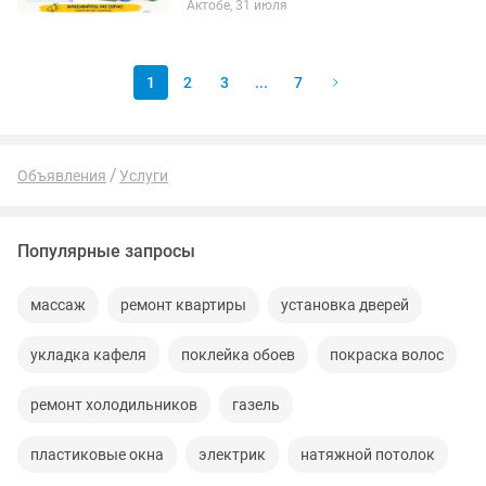
Актобе, 31 июля
математику 💡 Открыт набор учеников
с 1 по 6 класс: ✔️ Помогу...
1
2
3
...
7
Объявления
Услуги
Популярные запросы
массаж
ремонт квартиры
установка дверей
укладка кафеля
поклейка обоев
покраска волос
ремонт холодильников
газель
пластиковые окна
электрик
натяжной потолок