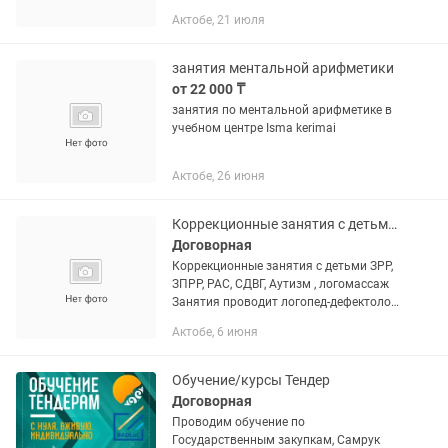
речи 🔹 сенсорные и игровые занятия
Актобе, 21 июля
🔹 развитие внимания и мелкой
моторики 📍Выезд к...
занятия ментальной арифметики
от 22 000 ₸
занятия по ментальной арифметике в
учебном центре Isma kerimai
Актобе, 26 июня
Коррекционные занятия с детьми ОНР, Рас, аутизм
Договорная
Коррекционные занятия с детьми ЗРР,
ЗПРР, РАС, СДВГ, Аутизм , логомассаж
Занятия проводит логопед-дефектолог
По своей авторской методике
Актобе, 6 июня
собранной за годы работы 👍🏼
Обучение/курсы Тендер
Договорная
Проводим обучение по
Государственным закупкам, Самрук