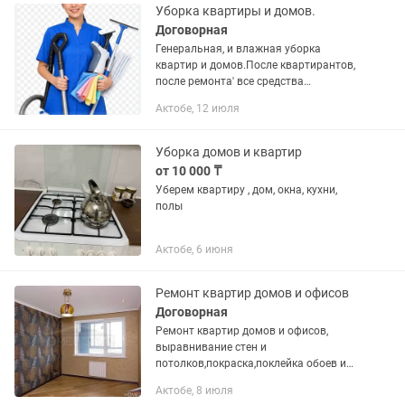
Уборка квартиры и домов.
Договорная
Генеральная, и влажная уборка
квартир и домов.После квартирантов,
после ремонта' все средства
имеються.Звонить за ранее,.Звоните
Актобе, 12 июля
на номер,Сообщения на каспине
читаю.Цена договорная.
Уборка домов и квартир
от 10 000 ₸
Уберем квартиру , дом, окна, кухни,
полы
Актобе, 6 июня
Ремонт квартир домов и офисов
Договорная
Ремонт квартир домов и офисов,
выравнивание стен и
потолков,покраска,поклейка обоев и
багетов
Актобе, 8 июля