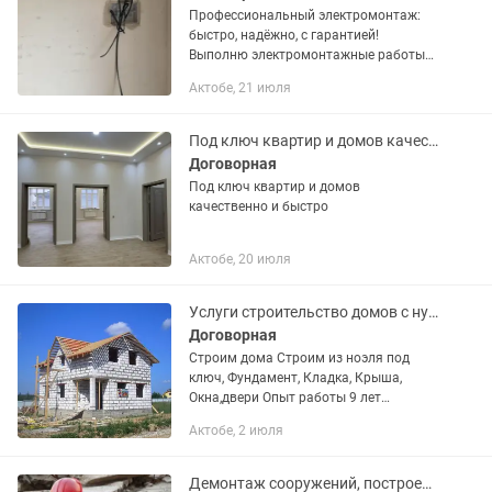
Профессиональный электромонтаж:
быстро, надёжно, с гарантией!
Выполню электромонтажные работы
любой сложности: — замена проводки;
Актобе, 21 июля
— установка розеток и выключателей;
— монтаж электрощита; —...
Под ключ квартир и домов качественно и быстро
Договорная
Под ключ квартир и домов
качественно и быстро
Актобе, 20 июля
Услуги строительство домов с нуля
Договорная
Строим дома Строим из ноэля под
ключ, Фундамент, Кладка, Крыша,
Окна,двери Опыт работы 9 лет
Качественно и в срок...
Актобе, 2 июля
Демонтаж сооружений, построек, домов и многое другое