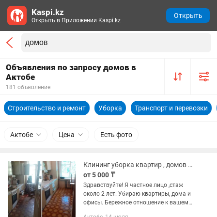
Kaspi.kz
Открыть
Открыть в Приложении Kaspi.kz
Объявления по запросу домов в
Актобе
181 объявление
Строительство и ремонт
Уборка
Транспорт и перевозки
Актобе
Цена
Есть фото
Клининг уборка квартир , домов и офисов
от 5 000 ₸
Здравствуйте! Я частное лицо ,стаж
около 2 лет. Убираю квартиры, дома и
офисы. Бережное отношение к вашему
имуществу. Убираю качественно,