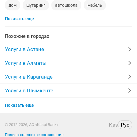
дом
шугаринг
автошкола
мебель
Показать еще
ремонт телевизоров
сантехник
ремонт мебели
квартиры в рассрочку
мебель на заказ
Похожие в городах
установка кондиционеров
вывоз мусора
Услуги в Астане
кредиты
москитные сетки
ремонт окон
Услуги в Алматы
ворота
ремонт стиральных машин
диван
Услуги в Караганде
грузоперевозки газель
курсы массажа
Услуги в Шымкенте
Услуги в Усть-Каменогорске
манипулятор
тамада
реставрация мебели
Показать еще
Услуги в Костанае
прихожая
двери
ремонт
Қаз
Рус
© 2012-2026, АО «Kaspi Bank»
Услуги в Таразе
заправка картриджей
компьютер
Пользовательское соглашение