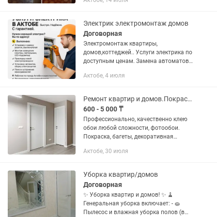
Актобе, 14 июля
профессионально и аккуратно О себе:
честная, трудолюбивая,...
Электрик электромонтаж домов
Договорная
Электромонтаж квартиры,
домов,коттеджей.. Услуги электрика по
доступным ценам. Замена автоматов.
Навеска люстр, бра, софитов, трековых
Актобе, 4 июля
светильников. Подключение плиты и
варочной поверхности....
Ремонт квартир и домов.Покраска, поклейка обоев, мокрый шёлк, багеты
600 - 5 000 ₸
Профессионально, качественно клею
обои любой сложности, фотообои.
Покраска, багеты, декоративная
штукатурка "мокрый шёлк",
Актобе, 30 июля
выравнивание стен под обои.Жидкие
обои. Есть скидочная карта при
покупке...
Уборка квартир/домов
Договорная
✨ Уборка квартир и домов! ✨ 🧹
Генеральная уборка включает: - 🧽
Пылесос и влажная уборка полов (в