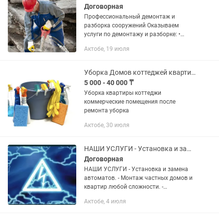
Договорная
Профессиональный демонтаж и
разборка сооружений Оказываем
услуги по демонтажу и разборке: •
домов и построек, • сараев, гаражей,
Актобе, 19 июля
навесов, • дачных и хозяйственных
сооружений, • заборов, беседок,...
Уборка Домов коттеджей квартиры
5 000 - 40 000 ₸
Уборка квартиры коттеджи
коммерческие помещения после
ремонта уборка
Актобе, 30 июля
НАШИ УСЛУГИ - Установка и замена автоматов. - Монтаж частных домов и кварти
Договорная
НАШИ УСЛУГИ - Установка и замена
автоматов. - Монтаж частных домов и
квартир любой сложности. -
Устранение коротких и медленных
Актобе, 4 июля
замыканий. - Монтаж и установка
опоры. - Сборка и установка щитков...