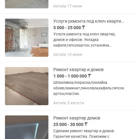
том числе плинтусов) - 🪟 Мытье окон и
Актобе, 17 июня
подоконников работа мойщиком или
ручное - 🧼 Протирание...
Услуги ремонта под ключ квартир, домов и офисов. Укладка кафеля,гипсокартон
5 000 - 25 000 ₸
Услуги ремонта под ключ квартир,
домов и офисов. Укладка
кафеля,гипсокартон, установка
сантехники и прочее. Стаж более
Актобе, 10 июня
20лет. Без вредных привычек.
Ремонт квартир и домов
1 000 - 1 000 000 ₸
Шпаклевка,покраска,поклейка
обоев,ламинат,линолеум,кафель,гипсок
артон,пластик.
Актобе, 5 августа
Ремонт квартир домов
25 000 - 30 000 ₸
Сделаем ремонт квартир и домов.
Гарантия качества. Поможем с