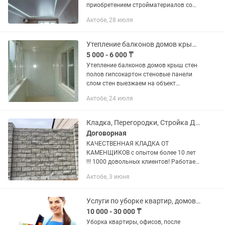
приобретением стройматериалов со
скидкой.
Актобе, 28 июля
Утепление балконов домов крыш стен шумоизоляция
5 000 - 6 000 ₸
Утепление балконов домов крыш стен
полов гипсокартон стеновые панели
слом стен выезжаем на объект
работаем под ключ с нашим
Актобе, 24 июля
материалами
Кладка, Перегородки, Стройка Домов, Кирпич, Услуга Каменщика
Договорная
КАЧЕСТВЕННАЯ КЛАДКА ОТ
КАМЕНЩИКОВ с опытом более 10 лет
!!! 1000 довольных клиентов! Работаем
без посредников!. Звоните или ! В
Актобе, 3 июня
любое время 24/7
Услуги по уборке квартир, домов, офисных помещений.
10 000 - 30 000 ₸
Уборка квартиры, офисов, после