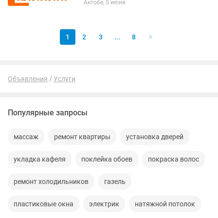
Актобе, 5 июня
офисов •Мойка окон и оконных блоков
•Химчистка мягкой мебели,...
1
2
3
...
8
Объявления
Услуги
Популярные запросы
массаж
ремонт квартиры
установка дверей
укладка кафеля
поклейка обоев
покраска волос
ремонт холодильников
газель
пластиковые окна
электрик
натяжной потолок