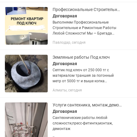
станков.
Профессиональные Строительные Рабочие.
Договорная
Выполняем Профессиональные
Строительные и Ремонтные Работы
Любой Сложности! Мы — Бригада
Опытных Мастеров, предлагаем
Павлодар, сегодня
качественные услуги по Строительству
и Отделке Вашего...
Земляные работы Под ключ
Договорная
Септик под ключ от 250 000 тг с
материалом траншея за погонный
метр от 5000 тг и выше копка
установка Септиков водопроводных,
Алматы, сегодня
канализациионых труб так же прокол
под Асфальтом и подкоп Работаем
по...
Услуги сантехника, монтаж,демонтаж любой сложности
Договорная
Сантехнические работы любой
сложности,пресс-фитинги,монтаж,
демонтаж