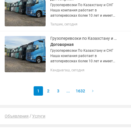
Грузоперевозки По Казахстану и СНГ
Наша компания работает в
автоперевозках более 10 лет и имеет
опыт в международных перевозках.
Талшик, сегодня
Предоставляем все виды документов.
В том числе можем предоставить и...
Грузоперевозки по Казахстану и СНГ фура трал рефрижератор камаз тентовка ша
Договорная
Грузоперевозки По Казахстану и СНГ
Наша компания работает в
автоперевозках более 10 лет и имеет
опыт в международных перевозках.
Кандыагаш, сегодня
Предоставляем все виды документов.
В том числе можем предоставить и...
1
2
3
...
1632
Объявления
Услуги