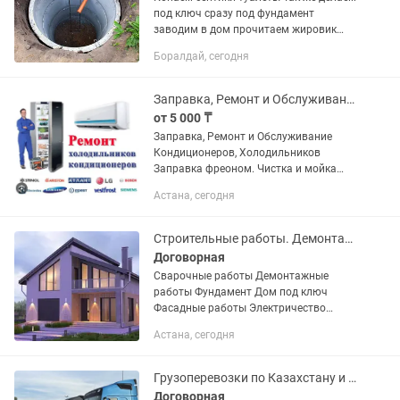
под ключ сразу под фундамент
заводим в дом прочитаем жировик
чистим септик ручной работы до
Боралдай, сегодня
камней
Заправка, Ремонт и Обслуживание Кондиционеров и Холодильников
от 5 000 ₸
Заправка, Ремонт и Обслуживание
Кондиционеров, Холодильников
Заправка фреоном. Чистка и мойка
внутренних и наружных блоков.
Астана, сегодня
Устранение утечки фреона. Замена
компрессора в холодильниках,...
Строительные работы. Демонтаж. Кладка. Сварочные работы
Договорная
Сварочные работы Демонтажные
работы Фундамент Дом под ключ
Фасадные работы Электричество
Кладка газоблока.
Астана, сегодня
Грузоперевозки по Казахстану и СНГ фура трал рефрижератор камаз тентовка ша
Договорная