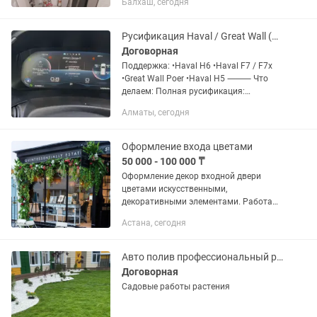
Балхаш, сегодня
Русификация Haval / Great Wall (под ключ)
Договорная
Поддержка: •Haval H6 •Haval F7 / F7x
•Great Wall Poer •Haval H5 ⸻ Что
делаем: Полная русификация:
•Перевод мультимедиа •Русский язык
Алматы, сегодня
во всех меню •Русификация щитка
приборов Никаких иероглифов —...
Оформление входа цветами
50 000 - 100 000 ₸
Оформление декор входной двери
цветами искусственными,
декоративными элементами. Работа
занимает от одного до трёх часов.
Астана, сегодня
Авто полив профессиональный рулонный газон посев газона ландшафтный дизайн
Договорная
Садовые работы растения