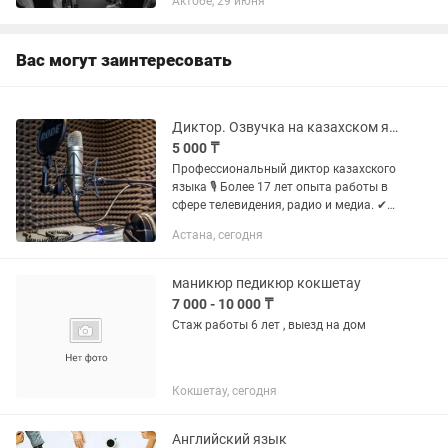
Актобе, 29 июня
и укреплению доверия в коллективе.
Это не развлекательный тимбилдинг,
а...
Вас могут заинтересовать
Диктор. Озвучка на казахском языке 24/7
5 000 ₸
Профессиональный диктор казахского
языка 🎙 Более 17 лет опыта работы в
сфере телевидения, радио и медиа. ✔
Официальный голос республиканских
Астана, сегодня
телеканалов и радиостанций
Казахстана. Прайс:...
маникюр педикюр кокшетау
7 000 - 10 000 ₸
Стаж работы 6 лет , выезд на дом
Кокшетау, сегодня
Английский язык