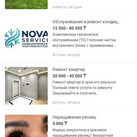
Алматы, сегодня
Обслуживания и ремонт кондиционеров
12 500 - 80 500 ₸
Комплексное техническое
обслуживание (ТО) Глубокая чистка
внутреннего блока с применением
сервисного пакета (защита ваших стен
Астана, сегодня
и мебели). Антибактериальная и
противогрибковая обработка...
Ремонт квартир
20 000 - 40 000 ₸
Ремонт квартир в срок-это реально!
Полный спектр услуги по ремонту.
Заказывайте и получите
дополнительные бонусы! На всех
Астана, сегодня
строительных материалов -10% от
любого рынка Астаны выезд замер и
смета...
Наращивание ресниц
5 000 ₸
Ищешь аккуратное и красивое
наращивание ресниц? Аккуратная