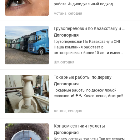
работа Индивидуальный подход
Красивый и естественный результат
Астана, сегодня
Уютная атмосфера Астана,
Байконурский район, ул. Ш.
Уалиханова, 7 Отель...
Грузоперевозки по Казахстану и СНГ фура трал рефрижератор камаз тентовка ша
Договорная
Грузоперевозки По Казахстану и СНГ
Наша компания работает в
автоперевозках более 10 лет и имеет
опыт в международных перевозках.
Шу, сегодня
Предоставляем все виды документов.
В том числе можем предоставить и...
Токарные работы по дереву
Договорная
Токарные работы по дереву любой
сложности! 🌳🔨 Качественно, быстро!!
Астана, сегодня
Копаем септики туалеты
Договорная
Копаем септики туалеты Так же делаем