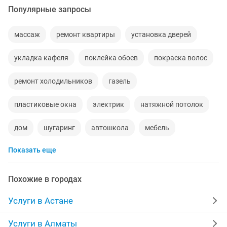
Популярные запросы
массаж
ремонт квартиры
установка дверей
укладка кафеля
поклейка обоев
покраска волос
ремонт холодильников
газель
пластиковые окна
электрик
натяжной потолок
дом
шугаринг
автошкола
мебель
Показать еще
ремонт телевизоров
сантехник
квартиры в рассрочку
мебель на заказ
Похожие в городах
установка кондиционеров
вывоз мусора
Услуги в Астане
кредиты
москитные сетки
ремонт окон
Услуги в Алматы