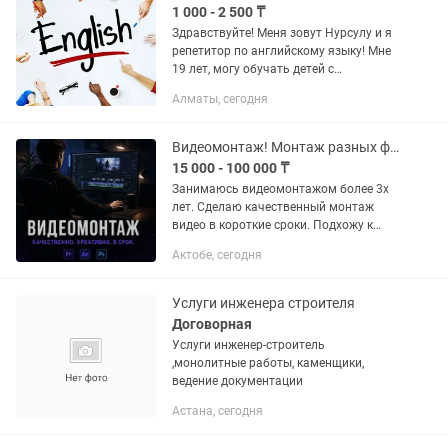
1 000 - 2 500 ₸
Здравствуйте! Меня зовут Нурсулу и я
репетитор по английскому языку! Мне
19 лет, могу обучать детей с
начальным уровнем. Мой уровень
Алматы, сегодня
Upper intermediate, у меня есть всё
необходимое материалы для...
Видеомонтаж! Монтаж разных форматов видео.
15 000 - 100 000 ₸
Занимаюсь видеомонтажом более 3х
лет. Сделаю качественный монтаж
видео в короткие сроки. Подхожу к
каждому проекту индивидуально,
Актобе, сегодня
учитывая все пожелания заказчика. 💰
Прайс-лист: • Рекламный ролик...
Услуги инженера строителя
Договорная
Услуги инженер-строитель
,монолитные работы, каменщики,
ведение документации
Астана, сегодня