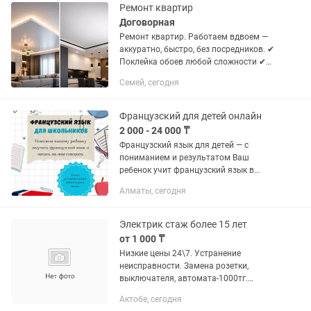
Ремонт квартир
Договорная
Ремонт квартир. Работаем вдвоем —
аккуратно, быстро, без посредников. ✔
Поклейка обоев любой сложности ✔
Линолеум + плинтуса ✔ Натяжные
Семей, сегодня
потолки с подсветкой ✔ Розетки,
выключатели, освещение ✔...
Французский для детей онлайн
2 000 - 24 000 ₸
Французский язык для детей — с
пониманием и результатом Ваш
ребенок учит французский язык в
школе, но вы не видите результата?
Алматы, сегодня
Оценки не радуют, домашние задания
даются с трудом, а сам французский...
Электрик стаж более 15 лет
от 1 000 ₸
Низкие цены 24\7. Устранение
неисправности. Замена розетки,
выключателя, автомата-1000тг.
Счетчика -3000тг. Работаю
Актобе, сегодня
давно.Работа с пусковой аппаратурой