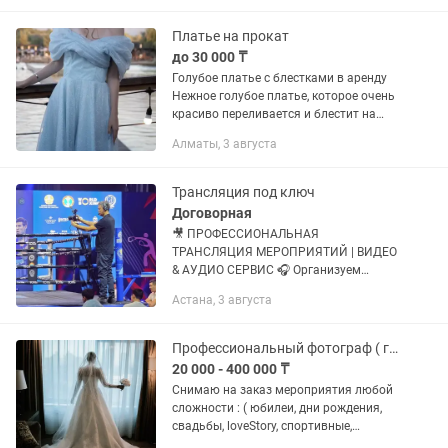
лаконичный фасон делают...
Платье на прокат
до 30 000 ₸
Голубое платье с блестками в аренду
Нежное голубое платье, которое очень
красиво переливается и блестит на
свету. Отлично смотрится как вживую,
Алматы, 3 августа
так и на фотографиях. Надевалось
всего один раз,...
Трансляция под ключ
Договорная
🎥 ПРОФЕССИОНАЛЬНАЯ
ТРАНСЛЯЦИЯ МЕРОПРИЯТИЙ | ВИДЕО
& АУДИО СЕРВИС 🎧 Организуем
прямые трансляции любых
Астана, 3 августа
мероприятий: свадьбы, корпоративы,
концерты, конференции, выпускные и
т.д. ✅ Трансляция на...
Профессиональный фотограф ( г. Астана )
20 000 - 400 000 ₸
Снимаю на заказ мероприятия любой
сложности : ( юбилеи, дни рождения,
свадьбы, loveStory, спортивные,
детские, репортажная, предметная