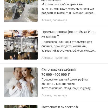
Мы готовы в любое время же
запечатлеть вашу историю счастье, и
радостные моменты) Высокое качество
Низкая цена Услуги Фотографа и
Астана, позавчера
Видеограф, Видеооператора в 4к
качестве Мы работаем
профессионально...
Промышленная фотосъёмка Интерьерная съёмка Репортажный фотограф Алматы
от 40 000 ₸
Профессиональная фотосъёмка для
бизнеса, производств, компаний,
заведений, шоурумов, офисов, складов,
мероприятий и коммерческих
Алматы, позавчера
пространств. Снимаю следующие
направления: промышленная фото...
Фотограф свадебный
70 000 - 400 000 ₸
Профессиональный фотограф на
банкеты и мероприятия.
Фотографирую: Свадьбы,Кыз узату
Love story Юбилеи 1 годик Фотосессии
Астана, позавчера
семейные, индивидуальные
Коммерческие съемки, бизнес ланчи,
конференции,...
Фотограф и видеограф