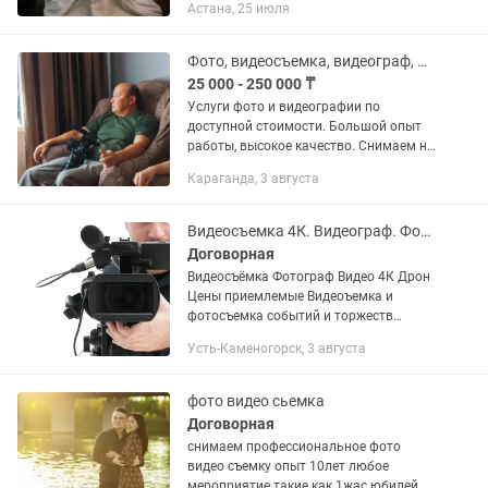
Астана, 25 июля
съёмка )
Фото, видеосъемка, видеограф, фотограф, видеооператор (см.описание)
25 000 - 250 000 ₸
Услуги фото и видеографии по
доступной стоимости. Большой опыт
работы, высокое качество. Снимаем на
современное оборудование. Свадьбы,
Караганда, 3 августа
дни рождения, любые мероприятия.
Квадрокоптер, двухкамерная...
Видеосъемка 4К. Видеограф. Фотограф. Дрон. Низкие цены.
Договорная
Видеосъёмка Фотограф Видео 4К Дрон
Цены приемлемые Видеоъемка и
фотосъемка событий и торжеств
(свадьбы, юбилей, дни рождения и
Усть-Каменогорск, 3 августа
любые торжества). Конференции,
концерты, спортивные...
фото видео сьемка
Договорная
снимаем профессиональное фото
видео съемку опыт 10лет любое
мероприятие такие как 1жас юбилей