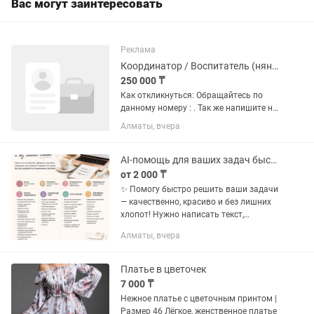
Вас могут заинтересовать
Реклама
Координатор / Воспитатель (нянечка) в детский образовательный центр
250 000 ₸
Как откликнуться: Обращайтесь по
данному номеру : . Так же напишите на
какую вакансию претендуете , и
Алматы, вчера
прикрепите резюме с фото!!!
Заработная плата: 250 000 тг. График
работы: 5/2. ...
AI-помощь для ваших задач быстро и качественно
от 2 000 ₸
✨ Помогу быстро решить ваши задачи
— качественно, красиво и без лишних
хлопот! Нужно написать текст,
оформить документ, улучшить
Алматы, вчера
фотографию, создать красивое
изображение или придумать идею? С...
Платье в цветочек
7 000 ₸
Нежное платье с цветочным принтом |
Размер 46 Лёгкое, женственное платье