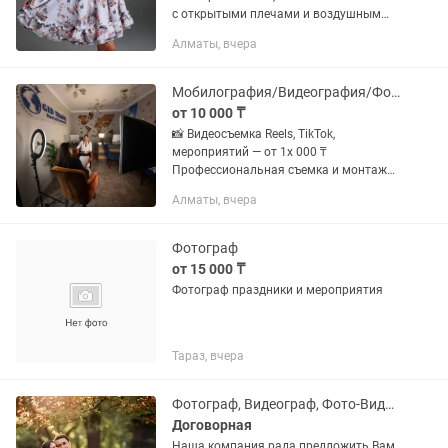
с открытыми плечами и воздушным
силуэтом. Идеально подойдёт для
Алматы, вчера
прогулок, отпуска, фотосессий,
свиданий и летних...
Мобилография/Видеография/Фотография/Монтаж
от 10 000 ₸
📸 Видеосъемка Reels, TikTok,
мероприятий — от 1х 000 ₸
Профессиональная съемка и монтаж
под ключ: — Reels / TikTok / Shorts —
Алматы, вчера
Интервью, клипы, мероприятия,
контент для бизнеса — Быстрая...
Фотограф
от 15 000 ₸
Фотограф праздники и мероприятия
Тараз, вчера
Фотограф, Видеограф, Фото-Видеосъемка под ключ
Договорная
Наша компания рада предложить Вам