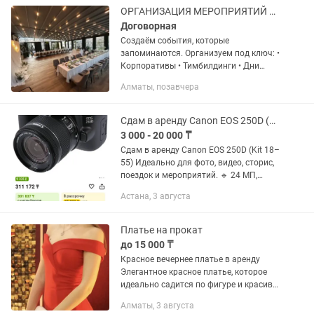
русском...
ОРГАНИЗАЦИЯ МЕРОПРИЯТИЙ ПОД КЛЮЧ В АЛМАТЫ
Договорная
Создаём события, которые
запоминаются. Организуем под ключ: •
Корпоративы • Тимбилдинги • Дни
рождения • Камерные мероприятия •
Алматы, позавчера
Девичники • Бизнес-встречи и деловые
события • Праздники для компаний и...
Сдам в аренду Canon EOS 250D (Kit 1855) Идеально для фото, сторис,
3 000 - 20 000 ₸
Сдам в аренду Canon EOS 250D (Kit 18–
55) Идеально для фото, видео, сторис,
поездок и мероприятий. 🔹 24 МП,
поворотный экран 🔹 Подходит для
Астана, 3 августа
блоггеров и начинающих фотографов
🔹 Состояние отличное, все...
Платье на прокат
до 15 000 ₸
Красное вечернее платье в аренду
Элегантное красное платье, которое
идеально садится по фигуре и красиво
подчеркивает талию. Размер XS.
Алматы, 3 августа
Открытые плечи, аккуратный разрез и