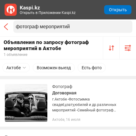
Kaspi.kz
Открыть
Открыть в Приложении Kaspi.kz
Объявления по запросу фотограф
мероприятий в Актобе
1 объявление
Актобе
Возможен выезд
Есть фото
Фотограф
Договорная
г.Актобе -Фотосъемка
свадеб,ұзату,юбилей и др.различных
мероприятий -Семейный фотограф
-Индивидуальные фотосессия -Love
Актобе, 16 июля
story