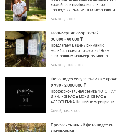
достойное и профессиональное
проведения РАЗЛИЧНЫХ мероприятий
по доступной цене! Если у Вас
Алматы, вчера
намечается: Свадьба, Қыз ұзату,
Юбилей, Бір жас, Сүндет той, Бдверь...
Мольберт на сбор гостей
30 000 - 40 000 ₸
Предлагаем Вашему вниманию
мольберт нового поколения! Этим
электронным мольбертом можно
украсить любое мероприятие. Вам
Алматы, позавчера
больше не нужно ограничиваться
несколькими фоторграфиями. Не
нужно...
Фото видео услуга съемка с дрона
9 990 - 2 000 000 ₸
Профессиональная съемка ФОТОГРАФ
И ВИДЕОГРАФ и МОБИЛОГРАФ и
АЭРОСЪЕМКА.На любые мероприятия
Опыт работы в Фото и Видео съемке 4
Семей, позавчера
года Работаем с ИП и ТОО,ФОТОГРАФ С
ИП. Цена договорная,зависит от...
Професионалный фото видео сьемка, видеограф,фотограф
Договорная