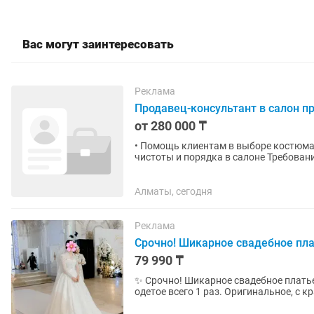
Вас могут заинтересовать
Реклама
Продавец-консультант в салон 
от 280 000 ₸
• Помощь клиентам в выборе костюма • Прие
чистоты и порядка в салоне Требования: • Опыт работы в сфере мужских класси
костюмов обязателен❗️❗️❗️ •...
Алматы, сегодня
Реклама
Срочно! Шикарное свадебное пла
79 990 ₸
✨ Срочно! Шикарное свадебное платье на продажу ил
одетое всего 1 раз. Оригинальное, с 
ткани с эффектной...