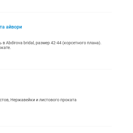
та айвори
 Abdirova bridal, размер 42-44 (корсетного плана).
окате.
тов, Нержавейки и листового проката