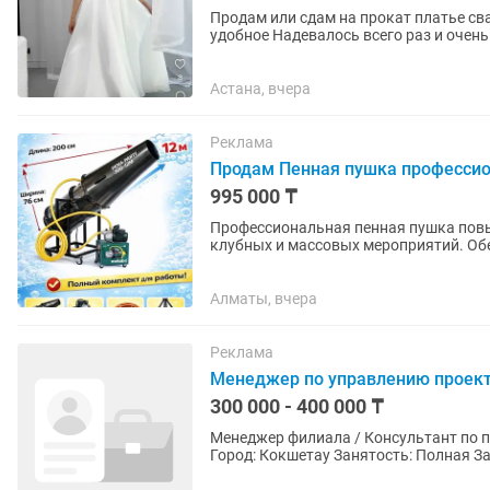
Продам или сдам на прокат платье свадебное новин
удобное Надевалось всего раз и очень
Астана, вчера
Реклама
Продам Пенная пушка профессио
995 000 ₸
Профессиональная пенная пушка повы
клубных и массовых мероприятий. Об
на интенсивную коммерческую...
Алматы, вчера
Реклама
Менеджер по управлению проек
300 000 - 400 000 ₸
Менеджер филиала / Консультант по продажам 
Город: Кокшетау Занятость: Полная Зар
+ KPI) 📍Torent —...