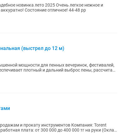
ка лето 2025 Очень легкое нежное и
 аккуратно! Состояние отличное! 44-48 рр
нальная (выстрел до 12 м)
шенной мощности для пенных вечеринок, фестивалей,
еспечивает плотный и дальний выброс пены, рассчитана
тами
и прокату инструментов Компания: Torent
аботная плата: от 300 000 до 400 000 тг на руки (Оклад