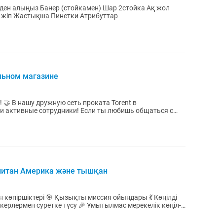
рден алыңыз Банер (стойкамен) Шар 2стойка Ақ жол
 жіп Жастықша Пинетки Атрибуттар
льном магазине
 🤝 В нашу дружную сеть проката Torent в
и активные сотрудники! Если ты любишь общаться с
ь —...
питан Америка және тышқан
 көпіршіктері 🎯 Қызықты миссия ойындары 💃 Көңілді
керлермен суретке түсу 🎉 Ұмытылмас мерекелік көңіл-