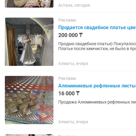
Астана, сегодня
Реклама
Продается свадебное платье цве
200 000 ₸
Продаю свадебное платье) Покупалось в
Платье после химчистки, не было в пр
Алматы, вчера
Реклама
Алюминиевые рефленные листы
16 000 ₸
Продажа Алюминиевых рефленных лис
Алматы, вчера