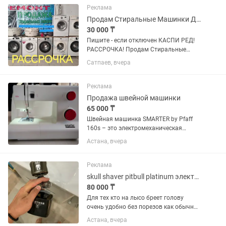
стабильная работа) Уровень...
Реклама
Продам Стиральные Машинки Доставка-Горантия-Рассрочка !
30 000 ₸
Пишите - если отключен КАСПИ РЕД!
РАССРОЧКА! Продам Стиральные
Машинки LG-SAMSUNG от 3до8 кг
Сатпаев, вчера
Бесплатная Доставка-гарантия.
Имеется рассрочка, Киспи-Ред После
Капитального ремонта, Замена...
Реклама
Продажа швейной машинки
65 000 ₸
Швейная машинка SMARTER by Pfaff
160s – это электромеханическая
модель для бытового использования,
Астана, вчера
отличающаяся простотой управления
и надежностью. Она выполняет до 25
швейных операций, включая...
Реклама
skull shaver pitbull platinum электронная бритва машинка электрическая
80 000 ₸
Для тех кто на лысо бреет голову
очень удобно без порезов как обычных
лезвий. skull shaver pitbull platinum б/у
Астана, вчера
бритва электричеакая —-/ Подарили