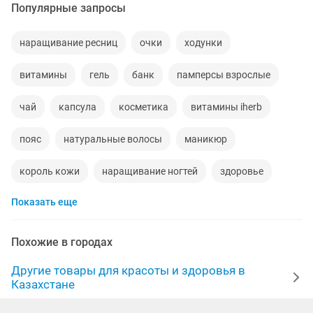
Популярные запросы
наращивание ресниц
очки
ходунки
витамины
гель
банк
памперсы взрослые
чай
капсула
косметика
витамины iherb
пояс
натуральные волосы
маникюр
король кожи
наращивание ногтей
здоровье
Показать еще
даю работу
бад
тест полоски
волосы
ночью
бады
тату
жиры
кератин
Похожие в городах
ортопедические подушки
кофе для
алоэ
Другие товары для красоты и здоровья в
Казахстане
продать волосы
алтын коныз
пинцет