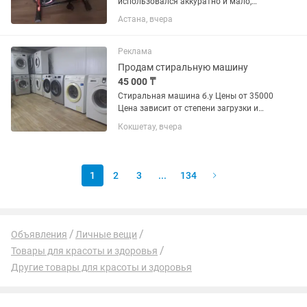
использовался аккуратно и мало,
электронное табло показывает расход
Астана, вчера
калорий, скорость, пульс, время.
Продаётся потому что стоит просто,
занимает место. Возможна
Реклама
рассрочка,...
Продам стиральную машину
45 000 ₸
Стиральная машина б.у Цены от 35000
Цена зависит от степени загрузки и
общего состояния машинки Все
Кокшетау, вчера
машинки после капитального ремонта
.Замена подшипников
сальников.тенов.помп Чистые
помытые...
1
2
3
...
134
Объявления
Личные вещи
Товары для красоты и здоровья
Другие товары для красоты и здоровья