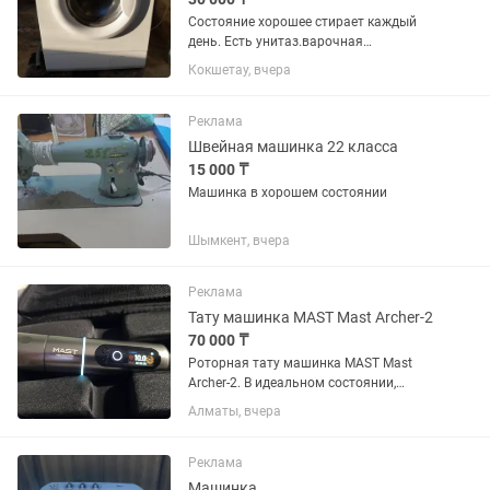
Состояние хорошее стирает каждый
день. Есть унитаз.варочная
поверхность электрическая
Кокшетау, вчера
Реклама
Швейная машинка 22 класса
15 000 ₸
Машинка в хорошем состоянии
Шымкент, вчера
Реклама
Тату машинка MAST Mast Archer-2
70 000 ₸
Роторная тату машинка MAST Mast
Archer-2. В идеальном состоянии,
новая. В работе не использовалась. В
Алматы, вчера
комплекте Bluetooth педаль
Реклама
Машинка