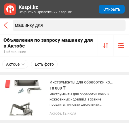
Kaspi.kz
Открыть
Открыть в Приложении Kaspi.kz
Объявления по запросу машинку для
в Актобе
1 объявление
Актобе
Есть фото
Инструменты для обработки кожи и кожевенных изделий.
18 000 ₸
Инструменты для обработки кожи и
кожевенных изделий.Название
продукта: типовая двоильная
машинка. Типовая двоильная
Актобе, 12 июля
машинка со стальным корпусом и
валом из нержавеющей стали на
подшипниках позволит...