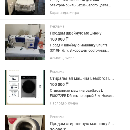
Продается стильный детский
электромобиль Lexus белого цвета.
Современный дизайн, яркие фары.
Караганда, вчера
Комплектация: ✅ Родительский пульт
дистанционного управления – можно
полностью контролировать
Реклама
движение...
Продам швейную машинку
100 000 ₸
Продам швейную машинку Shunfa
S310H, б/ у. В хорошем состоянии.
Самовывоз. Масло в подарок
Алматы, вчера
Реклама
Стиральная машина Leadbros L F80272EB DG темносерый
100 000 ₸
Стиральная машина Leadbros L
F80272EB DG темно‑серый 8 кг Новая
не открывалась коробка 130.000 тнг
Павлодар, вчера
Подарили, дома есть стиральная
машинка.
Реклама
Продам стиральную машинку 5 кг. И газовая плита GRETA. В рабочем состоянии.
30 000 ₸