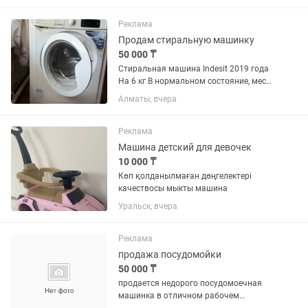
деду в итоге продолжает бриться
лезвием обычным...
Реклама
Продам стиральную машинку
50 000 ₸
Стиральная машина Indesit 2019 года
На 6 кг В нормальном состояние, место
где заливается кондиционер для белья
Алматы, вчера
не много засорено
Реклама
Машина детский для девочек
10 000 ₸
Көп қолданылмаған дөңгелектері
качествосы мыкты машина
Уральск, вчера
Реклама
продажа посудомойки
50 000 ₸
продается недорого посудомоечная
машинка в отличном рабочем