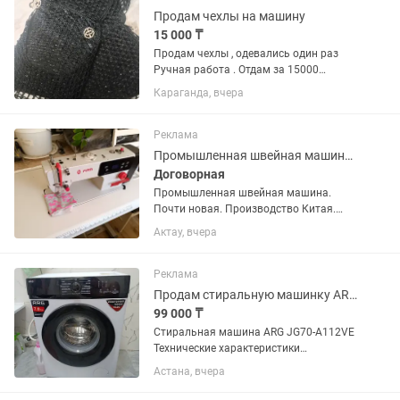
накидка...
Продам чехлы на машину
15 000 ₸
Продам чехлы , одевались один раз
Ручная работа . Отдам за 15000
Комплект полный Мягкие, удобные,
Караганда, вчера
можно стирать в машинке
Реклама
Промышленная швейная машинка
Договорная
Промышленная швейная машина.
Почти новая. Производство Китая.
Имеет несколько функций. Сенсорный
Актау, вчера
дисплей. Плавный переход.
Реклама
Продам стиральную машинку ARG
99 000 ₸
Стиральная машина ARG JG70-A112VE
Технические характеристики
Максимальная загрузка: 7 кг Скорость
Астана, вчера
отжима: до 1200 об/мин (класс отжима
B) Тип мотора: Инверторный (тихая и