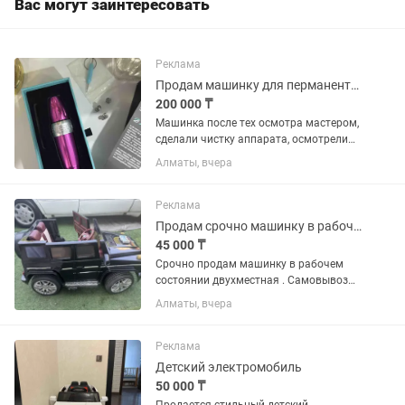
Вас могут заинтересовать
Реклама
Продам машинку для перманентного макияжа, для тату Xion Spectra
200 000 ₸
Машинка после тех осмотра мастером,
сделали чистку аппарата, осмотрели
изнутри, все рабочее Это гарантия
Алматы, вчера
того, что она будет работать ещё долго
и радовать вас ✅Дополнительные
эксцентрики в...
Реклама
Продам срочно машинку в рабочем состоянии
45 000 ₸
Срочно продам машинку в рабочем
состоянии двухместная . Самовывоз
Ташкентская полежаева
Алматы, вчера
Реклама
Детский электромобиль
50 000 ₸