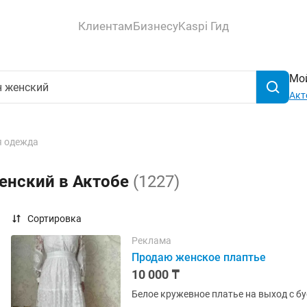
Клиентам
Бизнесу
Kaspi Гид
Мой
Акт
 одежда
енский в Актобе
(1227)
Сортировка
Реклама
Продаю женское плаптье
10 000 ₸
Белое кружевное платье на выход с б