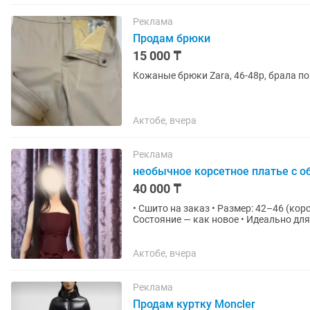
Реклама
Продам брюки
15 000 ₸
Кожаные брюки Zara, 46-48р, брала по
Актобе, вчера
Реклама
необычное корсетное платье с 
40 000 ₸
• Сшито на заказ • Размер: 42–46 (корс
Состояние — как новое • Идеально для
мероприятий
Актобе, вчера
Реклама
Продам куртку Moncler