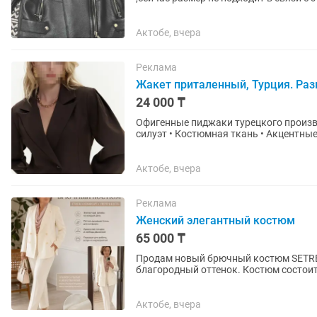
стильная ,качество...
Актобе, вчера
Реклама
Жакет приталенный, Турция. Раз
24 000 ₸
Офигенные пиджаки турецкого произв
силуэт • Костюмная ткань • Акцентные
серый, шоколад • Размеры: –...
Актобе, вчера
Реклама
Женский элегантный костюм
65 000 ₸
Продам новый брючный костюм SETRE 🤍 Цвет — Vanilla (Ваниль). Очень красивый, 
благородный оттенок. Костюм состоит из двубортного жакета и брюк. Размер на этикетке: XL
(EU XL / US 10 / UK...
Актобе, вчера