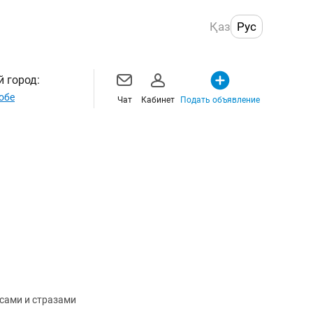
Қаз
Рус
 город:
обе
Чат
Кабинет
Подать объявление
усами и стразами