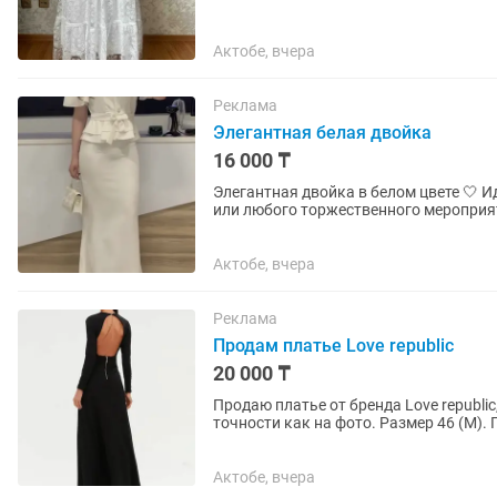
Актобе, вчера
Реклама
Элегантная белая двойка
16 000 ₸
Элегантная двойка в белом цвете 🤍 Идеальный вариант для свадьбы, фотосессии, выпускного
или любого торжественного мероприятия. 🌸 Размер: 44–46 💰 Цена: 19 000 тг ✔️ Ж
силуэт ✔️ Пояс...
Актобе, вчера
Реклама
Продам платье Love republic
20 000 ₸
Продаю платье от бренда Love republic
точности как на фото. Размер 46 (M).
рассматривается.
Актобе, вчера