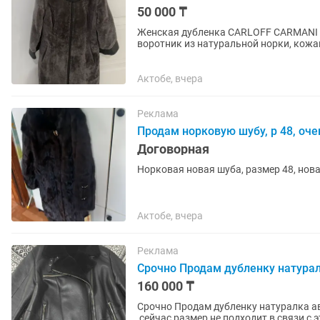
50 000 ₸
Женская дубленка CARLOFF CARMANI (Т
воротник из натуральной норки, кожан
Покупали за 155 000 тенге....
Актобе, вчера
Реклама
Продам норковую шубу, р 48, оч
Договорная
Норковая новая шуба, размер 48, нов
Актобе, вчера
Реклама
Срочно Продам дубленку натурал
160 000 ₸
Срочно Продам дубленку натуралка ав
,сейчас размер не подходит в связи с 