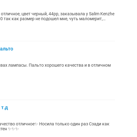
 отличное, цвет черный, 44рр, заказывала у Salim Kenzhe
00 так как размер не подошел мне, чуть маломерит,
альто
вах лампасы. Пальто хорошего качества и в отличном
 т.д
во отличное✨ Носила только один раз Сзади как
естен ✨✨✨