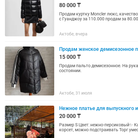
80 000 ₸
Продам куртку Moncler люкс, качество
с Гуанджоу за 110.000 продам за 80.0
после родов мой...
Актобе, вчера
Продам женское демисезонное п
15 000 ₸
Продам пальто демисезонное. На рука
состоянии.
Актобе, 31 июля
Нежное платье для выпускного и
20 000 ₸
Размер S Цвет: нежно-персиковый✨ Качест
корсет, можно подстраивать Торг ум