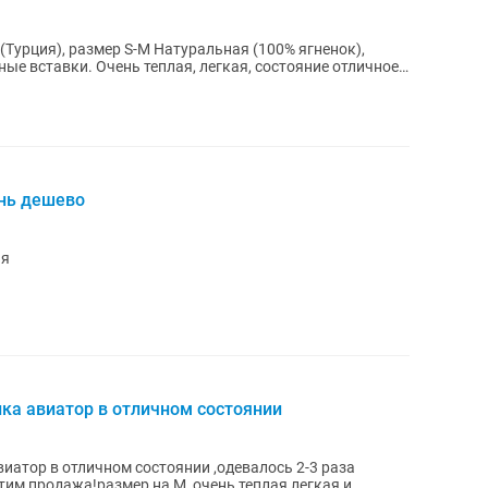
урция), размер S-M Натуральная (100% ягненок),
ые вставки. Очень теплая, легкая, состояние отличное.
ень дешево
ая
ка авиатор в отличном состоянии
иатор в отличном состоянии ,одевалось 2-3 раза
этим продажа!размер на М ,очень теплая легкая и