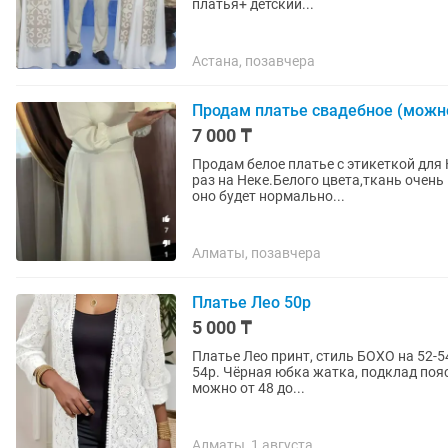
платья+ детский...
Астана, позавчера
Продам платье свадебное (можно
7 000 ₸
Продам белое платье с этикеткой для 
раз на Неке.Белого цвета,ткань очень
оно будет нормально...
Алматы, позавчера
Платье Лео 50р
5 000 ₸
Платье Лео принт, стиль БОХО на 52-54
54р. Чёрная юбка жатка, подклад пояс 8
можно от 48 до...
Алматы, 1 августа