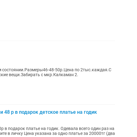
м состоянии.Размеры46-48-50р.Цена по 2тыс.каждая.С
кие вещи.Забирать с мкр.Калкаман 2.
и 48 р в подарок детское платье на годик
0р в подарок платье на годик. Одевала всего один раз на
те в личку Цена указана за одно платье за 20000тг (два