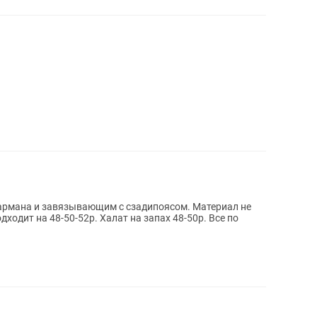
кармана и завязывающим с сзадипоясом. Материал не
ходит на 48-50-52р. Халат на запах 48-50р. Все по