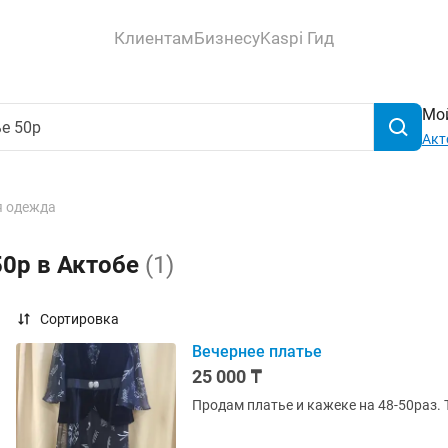
Клиентам
Бизнесу
Kaspi Гид
Мой
Акт
 одежда
50р в Актобе
(1)
Сортировка
Вечернее платье
25 000 ₸
Продам платье и кажеке на 48-50раз.