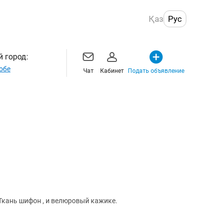
Қаз
Рус
 город:
обе
Чат
Кабинет
Подать объявление
 Ткань шифон , и велюровый кажике.