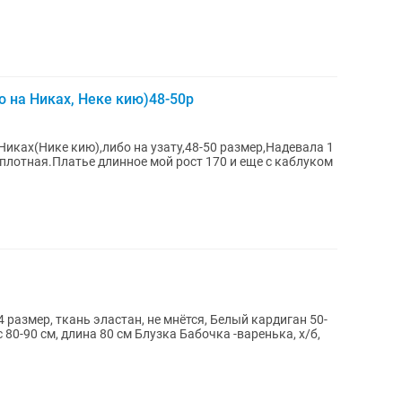
 на Никах, Неке кию)48-50р
Никах(Нике кию),либо на узату,48-50 размер,Надевала 1
 плотная.Платье длинное мой рост 170 и еще с каблуком
 размер, ткань эластан, не мнётся, Белый кардиган 50-
0-90 см, длина 80 см Блузка Бабочка -варенька, х/б,