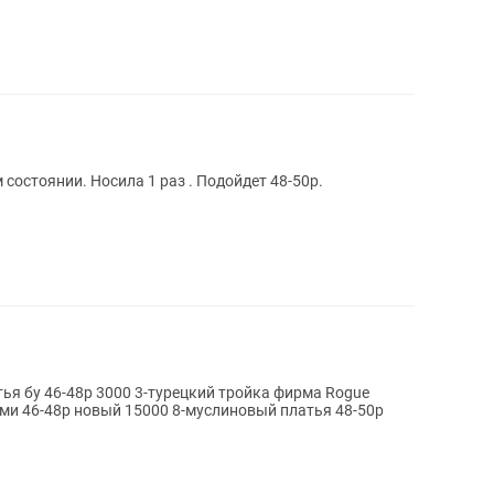
 состоянии. Носила 1 раз . Подойдет 48-50р.
тья бу 46-48р 3000 3-турецкий тройка фирма Rogue
ами 46-48р новый 15000 8-муслиновый платья 48-50р