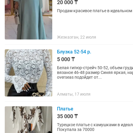
20 000 ₸
Продам красивое платье в идеальном
Жезказган, 22 июля
Блузка 52-54 р.
5 000 ₸
Белая гипюр-стрейч 50-52, объем груди
вязаное 46-48 размер Синяя яркая, нарядная блузка, новинка, современный крой-кимоно,
overseas подойдет от...
Алматы, 17 июля
Платье
35 000 ₸
Турецкое платье с камушками в идеаль
Покупала за 70000