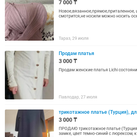
7 000 ₸
Новое,вязанное,прямое,приталенное, 
смотрится,не носили можно носить осе
Тараз, 29 июля
Продам платья
3 000 ₸
Продам женские платья Lichi состояни
Павлодар, 27 июля
трикотажное платье (Турция), дли
3 000 ₸
ПРОДАЮ трикотажное платье (Турция),
замке, цвет темно-синий с люрексом, 