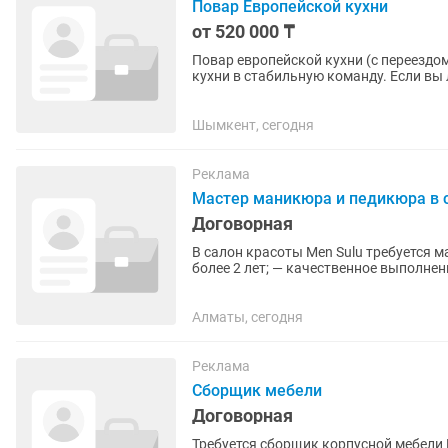
Повар Европейской кухни
от 520 000 ₸
Повар европейской кухни (с переездом в другой город) Ищем о
кухни в стабильную команду. Если вы
качественно — будем рады...
Шымкент, сегодня
Реклама
Мастер маникюра и педикюра в 
Договорная
В салон красоты Men Sulu требуется мастер ногтевого
более 2 лет; — качественное выполне
санитарных норм; —...
Алматы, сегодня
Реклама
Сборщик мебели
Договорная
Требуется сборщик корпусной мебели В связи с расширением производства приглашаем в