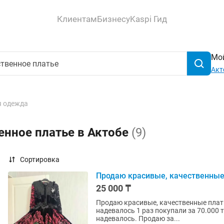
Клиентам
Бизнесу
Kaspi Гид
Мой
Акт
 одежда
енное платье в Актобе
(9)
Сортировка
Продаю красивые, качественные 
25 000 ₸
Продаю красивые, качественные плать
надевалось 1 раз покупали за 70.000 т
надевалось. Продаю за...