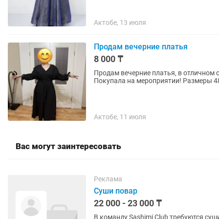
Актобе, 13 июля
Продам вечерние платья
8 000 ₸
Продам вечерние платья, в отличном 
Покупала на мероприятии! Размеры 48,
Актобе, 11 июля
Вас могут заинтересовать
Реклама
Суши повар
22 000 - 23 000 ₸
В команду Sashimi Club требуются суши повар В японский ресторан Sashimi Clu