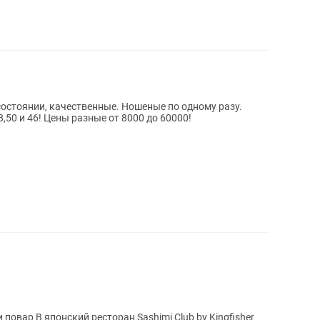
состоянии, качественные. Ношеные по одному разу.
50 и 46! Цены разные от 8000 до 60000!
b by Kingfisher