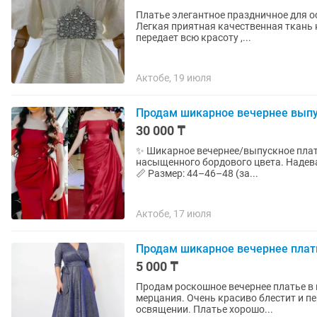
Платье элегантное праздничное для ос
Легкая приятная качественная ткань 
передает всю красоту ,...
Актобе, 19 июля
Продам шикарное вечернее выпу
30 000 ₸
✨ Шикарное вечернее/выпускное платье в винном цвете ✨ П
насыщенного бордового цвета. Надева
📏 Размер: 44–46–48 (за...
Актобе, 17 июля
Продам шикарное вечернее плат
5 000 ₸
Продам роскошное вечернее платье в 
мерцания. Очень красиво блестит и пе
освящении. Платье хорошо...