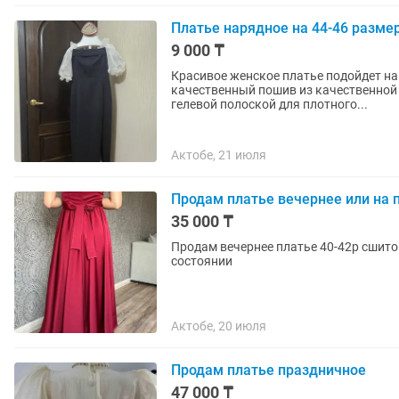
Платье нарядное на 44-46 разме
9 000 ₸
Красивое женское платье подойдет на
качественный пошив из качественной 
гелевой полоской для плотного...
Актобе, 21 июля
Продам платье вечернее или на 
35 000 ₸
Продам вечернее платье 40-42р сшито
состоянии
Актобе, 20 июля
Продам платье праздничное
47 000 ₸