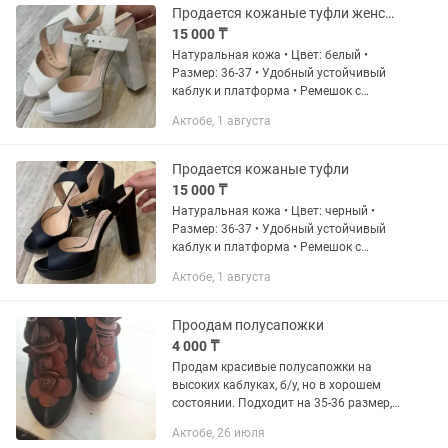
Продается кожаные туфли женские
15 000 ₸
Натуральная кожа • Цвет: белый •
Размер: 36-37 • Удобный устойчивый
каблук и платформа • Ремешок с
застежкой хорошо фиксирует ногу •
Актобе, 1 августа
Подойдут как на вечер, так и на
повседневный стиль Состояние:...
Продается кожаные туфли
15 000 ₸
Натуральная кожа • Цвет: черный •
Размер: 36-37 • Удобный устойчивый
каблук и платформа • Ремешок с
застежкой хорошо фиксирует ногу •
Актобе, 1 августа
Подойдут как на вечер, так и на
повседневный стиль Состояние:...
Проодам полусапожки
4 000 ₸
Продам красивые полусапожки на
высоких каблуках, б/у, но в хорошем
состоянии. Подходит на 35-36 размер,
на узкие ножки. Спереди подъем как
Актобе, 26 июля
лабутены. Смотрится красиво. Можно