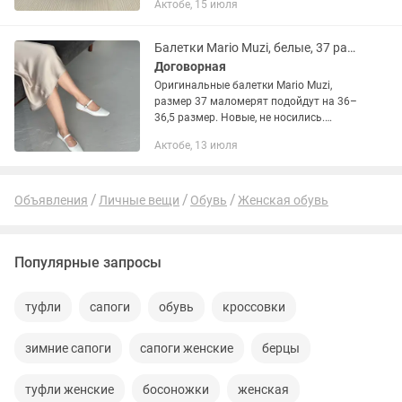
Актобе, 15 июля
кантом. Каблук 10 см. учитывая
платформу. Размер 35 (подходит...
Балетки Mario Muzi, белые, 37 размер. Маломерят
Договорная
Оригинальные балетки Mario Muzi,
размер 37 маломерят подойдут на 36–
36,5 размер. Новые, не носились.
Куплены в Kaspi магазин. Продаю, так
Актобе, 13 июля
как не подошёл размер. Элегантная
легкая обувь прекрасно...
Объявления
Личные вещи
Обувь
Женская обувь
Популярные запросы
туфли
сапоги
обувь
кроссовки
зимние сапоги
сапоги женские
берцы
туфли женские
босоножки
женская