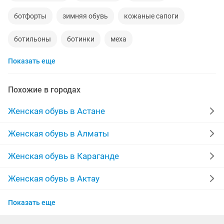
ботфорты
зимняя обувь
кожаные сапоги
ботильоны
ботинки
меха
Показать еще
кроссовки женские
новые женские
женская обувь
ра
сапоги новые
Похожие в городах
сапоги резиновые
новые зимние
полусапожки
Женская обувь в Астане
кеды
сапоги зимние новые
туфли на каблуках
Женская обувь в Алматы
осенние сапоги
лодочки
обувь новая
Женская обувь в Караганде
сапоги замшевые
adidas
nike
резиновые
Женская обувь в Актау
Женская обувь в Костанае
женские зимние сапоги
валенки
Показать еще
Женская обувь в Таразе
обувь ортопедическая
новые туфли
угги