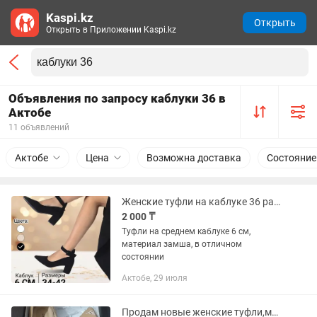
Kaspi.kz
Открыть
Открыть в Приложении Kaspi.kz
Объявления по запросу каблуки 36 в
Актобе
11 объявлений
Актобе
Цена
Возможна доставка
Состояние
Женские туфли на каблуке 36 размер
2 000 ₸
Туфли на среднем каблуке 6 см,
материал замша, в отличном
состоянии
Актобе, 29 июля
Продам новые женские туфли,мягкая кожа,удобный каблук(Италия)36,36,5р