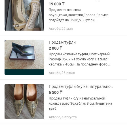
19 000 ₸
Продается женская
обувь,кожа,,качество,Европа Размер
подойдет на 36,36,5 . -Туфли
(Италия,мягкая кожа,удобный каблук)
Актобе, 25 мая
Звоните,все вопросы по телефону.
Продам туфли
2 000 ₸
Продам кожаные туфли, цвет черный.
Размер 36-37 на узкую ногу. Размер
каблука 7-10см. На последнем фото
как они смотрятся на ногах. Цена 4000
Актобе, 26 июля
тенге. Также продам туфли обшитые
гипюром на невысоких...
Продам туфли б/у из натуральной кожи
6 500 ₸
Продам туфли б/у из натуральной
кожи,размер 36,каблук 8 см.Пишите на
ват6
Актобе, 6 августа