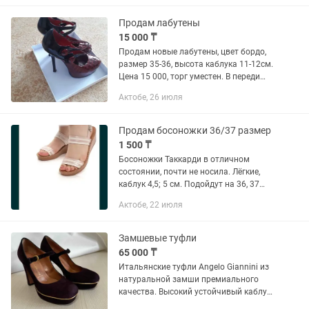
носить как весной так и...
Продам лабутены
15 000 ₸
Продам новые лабутены, цвет бордо,
размер 35-36, высота каблука 11-12см.
Цена 15 000, торг уместен. В переди
праздники, смотрится красиво и
Актобе, 26 июля
элегантно.
Продам босоножки 36/37 размер
1 500 ₸
Босоножки Таккарди в отличном
состоянии, почти не носила. Лёгкие,
каблук 4,5; 5 см. Подойдут на 36, 37
размер.
Актобе, 22 июля
Замшевые туфли
65 000 ₸
Итальянские туфли Angelo Giannini из
натуральной замши премиального
качества. Высокий устойчивый каблук,
платформа с изящным золотистым