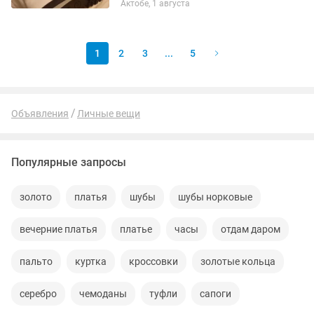
Актобе, 1 августа
1
2
3
...
5
Объявления
Личные вещи
Популярные запросы
золото
платья
шубы
шубы норковые
вечерние платья
платье
часы
отдам даром
пальто
куртка
кроссовки
золотые кольца
серебро
чемоданы
туфли
сапоги