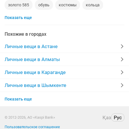
золото 585
обувь
костюмы
кольца
Показать еще
норковые шубы новые
зимние куртки
норковые шапки
пуховики
даром
рюкзаки
Похожие в городах
дубленки
инвалидные коляски
Личные вещи в Астане
дубленки мужские
кожаные куртки
спецодежда
Личные вещи в Алматы
джинсы
куртки мужские
мужские зимние куртки
Личные вещи в Караганде
свадебное платье на прокат
Личные вещи в Шымкенте
Личные вещи в Усть-Каменогорске
Показать еще
Личные вещи в Костанае
Қаз
Рус
© 2012-2026, АО «Kaspi Bank»
Личные вещи в Таразе
Пользовательское соглашение