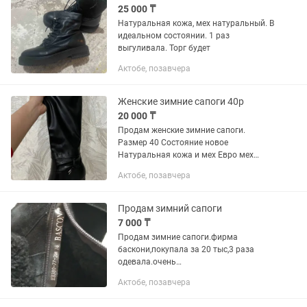
25 000 ₸
Натуральная кожа, мех натуральный. В
идеальном состоянии. 1 раз
выгуливала. Торг будет
Актобе, позавчера
Женские зимние сапоги 40р
20 000 ₸
Продам женские зимние сапоги.
Размер 40 Состояние новое
Натуральная кожа и мех Евро мех
Каблук литой, не скользят Замок
Актобе, позавчера
полный Производитель Италия Фирма
BRUNA Цена со скидкой 20000тг
Доставка...
Продам зимний сапоги
7 000 ₸
Продам зимние сапоги.фирма
баскони,покупала за 20 тыс,3 раза
одевала.очень
теплый.красивый.каблук 10см.ткань
Актобе, позавчера
замыш.очень удобная каблук