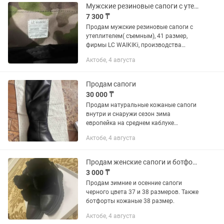
Мужские резиновые сапоги с утеплетилем
7 300 ₸
Продам мужские резиновые сапоги с
утеплителем( съемным), 41 размер,
фирмы LC WAIKIKi, производства
Турция, цвет темно хаки, новые
Актобе, 4 августа
Продам сапоги
30 000 ₸
Продам натуральные кожаные сапоги
внутри и снаружи сезон зима
европейка на среднем каблуке
классические в отличном состоянии
Актобе, 4 августа
одевались пару раз
Продам женские сапоги и ботфорты
3 000 ₸
Продам зимние и осенние сапоги
черного цвета 37 и 38 размеров. Также
ботфорты кожаные 38 размер.
Актобе, 4 августа