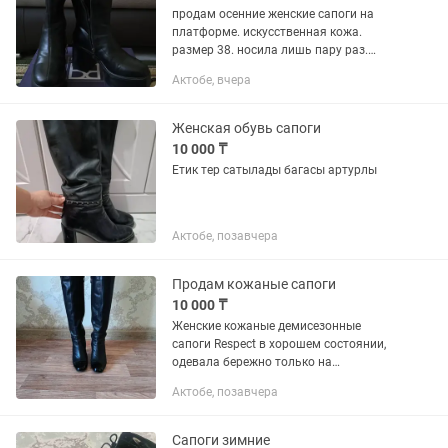
продам осенние женские сапоги на
платформе. искусственная кожа.
размер 38. носила лишь пару раз.
15000 цена, торг уместен
Актобе, вчера
Женская обувь сапоги
10 000 ₸
Етик тер сатылады багасы артурлы
Актобе, позавчера
Продам кожаные сапоги
10 000 ₸
Женские кожаные демисезонные
сапоги Respect в хорошем состоянии,
одевала бережно только на
выход.Очень тёплые и удобные. Пусть
Актобе, позавчера
нежные сапожки украшают свою
новую хозяюшку.
Сапоги зимние