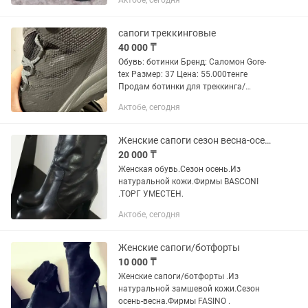
Актобе, сегодня
сапоги треккинговые
40 000 ₸
Обувь: ботинки Бренд: Саломон Gore-
tex Размер: 37 Цена: 55.000тенге
Продам ботинки для треккинга/
хайкинга, одевала один раз на
Актобе, сегодня
гималаях, гортекс
Женские сапоги сезон весна-осень
20 000 ₸
Женская обувь.Сезон осень.Из
натуральной кожи.Фирмы BASCONI
.ТОРГ УМЕСТЕН.
Актобе, сегодня
Женские сапоги/ботфорты
10 000 ₸
Женские сапоги/ботфорты .Из
натуральной замшевой кожи.Сезон
осень-весна.Фирмы FASINO .