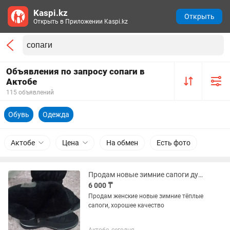
Kaspi.kz
Открыть
Открыть в Приложении Kaspi.kz
Объявления по запросу сопаги в
Актобе
115 объявлений
Обувь
Одежда
Актобе
Цена
На обмен
Есть фото
Продам новые зимние сапоги дутыши
6 000 ₸
Продам женские новые зимние тёплые
сапоги, хорошее качество