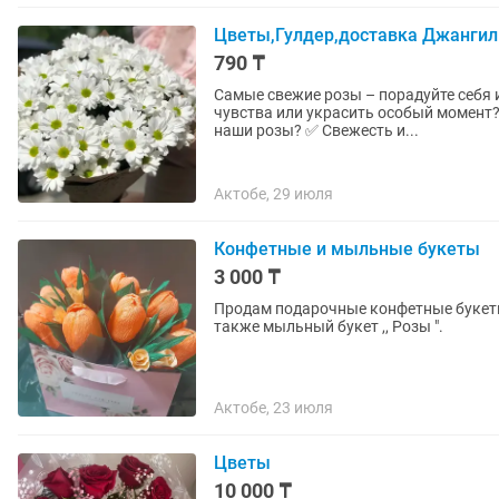
Цветы,Гулдер,доставка Джангил
790 ₸
Самые свежие розы – порадуйте себя и близких! 🌹 Ищете идеальны
чувства или украсить особый момент? У нас есть т
наши розы? ✅ Свежесть и...
Актобе, 29 июля
Конфетные и мыльные букеты
3 000 ₸
Продам подарочные конфетные букеты
также мыльный букет ,, Розы ".
Актобе, 23 июля
Цветы
10 000 ₸