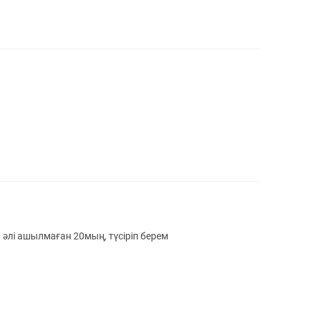
й бутондары әлі ашылмаған 20мың, түсіріп берем