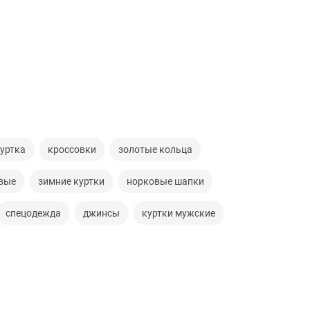
уртка
кроссовки
золотые кольца
вые
зимние куртки
норковые шапки
спецодежда
джинсы
куртки мужские