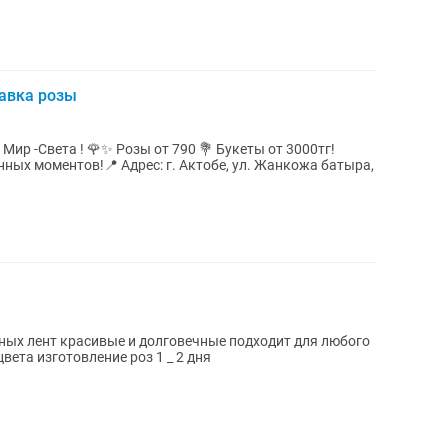
авка розы
Мир -Света ! 🌹✨ Розы от 790 💐 Букеты от 3000тг!
ных моментов!📍 Адрес: г. Актобе, ул. Жанкожа батыра,
сных лент красивые и долговечные подходит для любого
вета изготовление роз 1 _ 2 дня