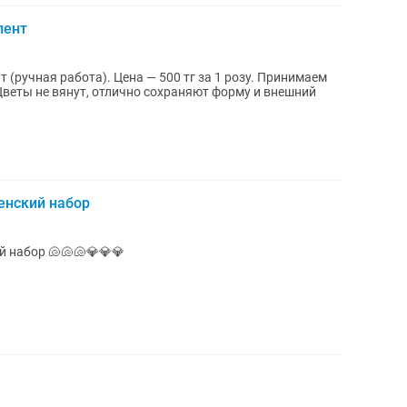
лент
ная работа). Цена — 500 тг за 1 розу. Принимаем
Цветы не вянут, отлично сохраняют форму и внешний
енский набор
Жемчужина желаний с розами женский набор 🐚🐚🐚💎💎💎