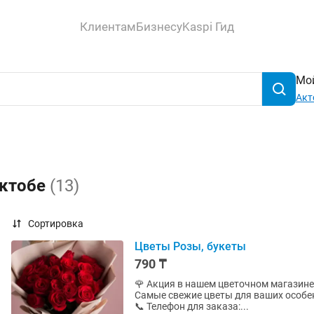
Клиентам
Бизнесу
Kaspi Гид
Мой
Акт
Актобе
(13)
Сортировка
Цветы Розы, букеты
790 ₸
🌹 Акция в нашем цветочном магазине 
Самые свежие цветы для ваших особен
📞 Телефон для заказа:...