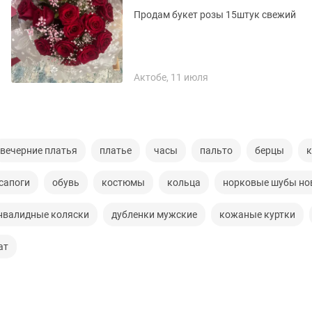
Продам букет розы 15штук свежий
Актобе, 11 июля
вечерние платья
платье
часы
пальто
берцы
к
сапоги
обувь
костюмы
кольца
норковые шубы но
нвалидные коляски
дубленки мужские
кожаные куртки
ат