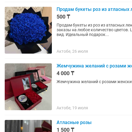
Продам букеты роз из атласных 
500 ₸
Продам букеты из роз из атласных лент (руч
заказы на любое количество цветов. 
вид. Идеальный подарок...
Актобе, 26 июля
Жемчужина желаний с розами ж
4 000 ₸
Актобе, 19 июля
Атласные розы
1 500 ₸