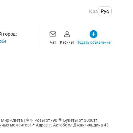
Қаз
Рус
 город:
обе
Чат
Кабинет
Подать объявление
Мир -Света ! 🌹✨ Розы от790 💐 Букеты от 3000тг!
ных моментов!📍 Адрес: г. Актобе ул Джангильдина 43