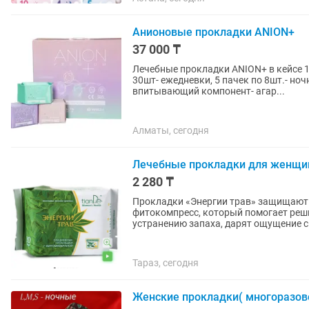
Анионовые прокладки АNION+
37 000 ₸
Лечебные прокладки АNION+ в кейсе 19 упаковок ( 10 пачек по 10шт- дневные, 4 пачки по
30шт- ежедневки, 5 пачек по 8шт.- но
впитывающий компонент- агар...
Алматы, сегодня
Лечебные прокладки для женщи
2 280 ₸
Прокладки «Энергии трав» защищают 
фитокомпресс, который помогает реш
устранению запаха, дарят ощущение с
Тараз, сегодня
Женские прокладки( многоразов