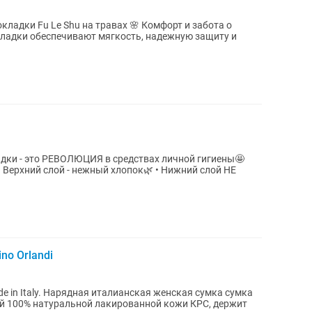
кладки Fu Le Shu на травах 🌸 Комфорт и забота о
ладки обеспечивают мягкость, надежную защиту и
ки - это РЕВОЛЮЦИЯ в средствах личной гигиены🤩
Верхний слой - нежный хлопок🌿 • Нижний слой НЕ
.
no Orlandi
 in Italy. Нарядная италианская женская сумка сумка
й 100% натуральной лакированной кожи КРС, держит