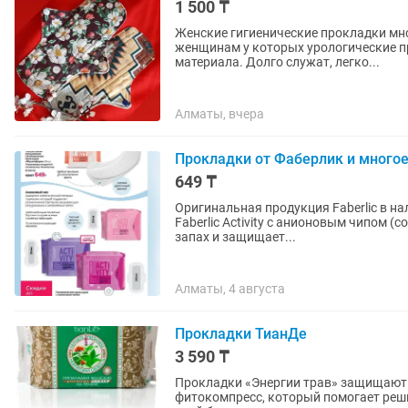
1 500 ₸
Женские гигиенические прокладки мн
женщинам у которых урологические п
материала. Долго служат, легко...
Алматы, вчера
Прокладки от Фаберлик и многое
649 ₸
Оригинальная продукция Faberlic в на
Faberlic Activity с анионовым чипом 
запах и защищает...
Алматы, 4 августа
Прокладки ТианДе
3 590 ₸
Прокладки «Энергии трав» защищают 
фитокомпресс, который помогает решить многие ж