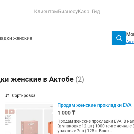
Клиентам
Бизнесу
Kaspi Гид
Мой
Акт
дки женские в Актобе
(2)
Сортировка
Продам женские прокладки EVA
1 000 ₸
Продам женские прокладки EVA. В наличии ежедневные (в упаковке 30шт)1000 тенге дневные
(в упаковке 12 шт) 1000 тенге ночные
упаковке 7шт) 125тг Бокс...