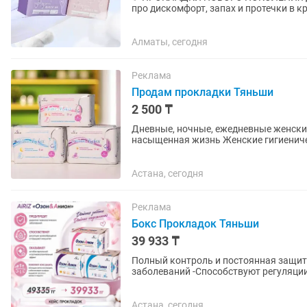
про дискомфорт, запах и протечки в критические дни! 3 
ПРОКЛАДКЕ: 1. ЯПОНСКИЙ ВПИ
Алматы, сегодня
Реклама
Продам прокладки Тяньши
2 500 ₸
Дневные, ночные, ежедневные женские гигиенические п
насыщенная жизнь Женские гигиенические прокладки Anion-Relax AIRIZ предназначены для
надежной защиты в...
Астана, сегодня
Реклама
Бокс Прокладок Тяньши
39 933 ₸
Полный контроль и постоянная защита! -Предупредят развитие гинекологич
заболеваний -Способствуют регуляц
антибактериальный и...
Астана, сегодня