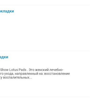
рокладки
адки
how Lotus Pads . Это женский лечебно-
о ухода, направленный на: восстановление
 воспалительных...