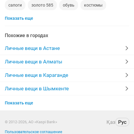
сапоги
золото 585
обувь
костюмы
Показать еще
кольца
норковые шубы новые
зимние куртки
пуховики
даром
рюкзаки
дубленки
Похожие в городах
инвалидные коляски
дубленки мужские
Личные вещи в Астане
кожаные куртки
спецодежда
джинсы
Личные вещи в Алматы
мужские зимние куртки
свадебное платье на прокат
Личные вещи в Караганде
Личные вещи в Шымкенте
Личные вещи в Усть-Каменогорске
Показать еще
Личные вещи в Костанае
Қаз
Рус
© 2012-2026, АО «Kaspi Bank»
Личные вещи в Павлодаре
Пользовательское соглашение