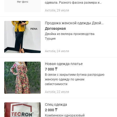
одевала. Разного фасона размера и
длины Размеры:от 42-44-46-48-50-52-54
Актобе, 29 июля
женское демисезонное пальто, куртки,
шапки, кепки срочно Цены...
Продажа женской одежды Двойка из велюра
Договорная
Двойка из велюра производства
Турция
Актобе, 24 июля
Новая одежда платье
7 000 ₸
В связи с закрытием бутика распродаю
женскую одежду по ценам
себестоимости
Актобе, 22 июля
Спец одежда
2 000 ₸
Комбинезон одноразовый