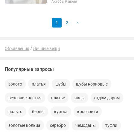
Актобе, 9 июля
бесплатно Доставка по всему
Казахстану
1
2
Объявления
Личные вещи
Популярные запросы
золото
платья
шубы
шубы норковые
вечерние платья
платье
часы
отдам даром
пальто
берцы
куртка
кроссовки
золотые кольца
серебро
чемоданы
туфли