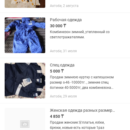
Актобе, 2 августа
Рабочая одежда
30 000 ₸
Комбинезон зимний, утепленный со
светлотражателями.
Актобе, 31 июля
Спец одежда
5 000 ₸
Продам зимнюю куртку с капюшоном
размер s-46 -10000тг. , зимние спец
ботинки 40-5000тг, два комбинезона
am,-7000тг, противоударные
Актобе, 29 июля
перчатки-3000тг
Женская одежда разных размеров продам недорого платья,куртки,пальто,шапки
4 850 ₸
Продам женские:👗платье, юбки,
брюки, новые есть которые 1раз