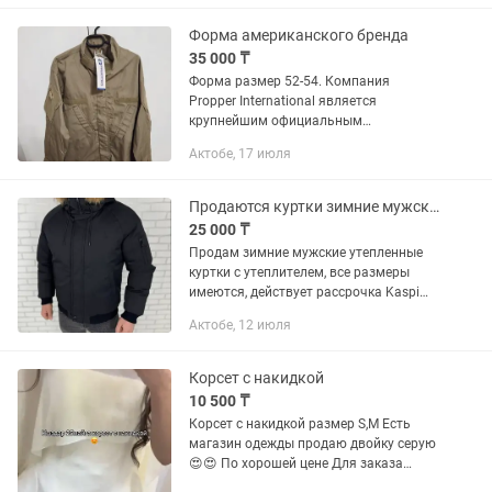
Форма американского бренда
35 000 ₸
Форма размер 52-54. Компания
Propper International является
крупнейшим официальным
поставщиком одежды военного,
Актобе, 17 июля
тактического и правоохранительного
назначения для Соединенных Штатов
Америки, что...
Продаются куртки зимние мужские утеплённые
25 000 ₸
Продам зимние мужские утепленные
куртки с утеплителем, все размеры
имеются, действует рассрочка Kaspi
Red, все размеры с 44 по 70 имеются
Актобе, 12 июля
великаны Обращаться: 𝘔𝘦𝘨𝘢-𝘚𝘩𝘺𝘨𝘺𝘴 4
𝘣𝘭𝘰𝘬 28 𝘉𝘶𝘵𝘪𝘬...
Корсет с накидкой
10 500 ₸
Корсет с накидкой размер S,M Есть
магазин одежды продаю двойку серую
😍😍 По хорошей цене Для заказа
писать на Доставка по городу