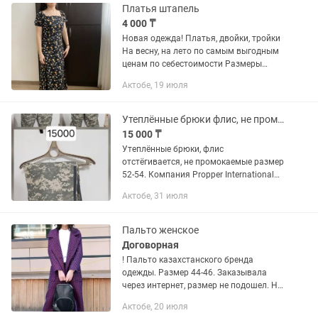
Платья штапель
4 000 ₸
Новая одежда! Платья, двойки, тройки
На весну, на лето по самым выгодным
ценам по себестоимости Размеры
уточняйте Писать на
Актобе, 19 июля
Утеплённые брюки флис, не промокаемые
15 000 ₸
Утеплённые брюки, флис
отстёгивается, не промокаемые размер
52-54. Компания Propper International
является крупнейшим официальным
Актобе, 31 июля
поставщиком одежды военного,
тактического и правоохранительного...
Пальто женское
Договорная
! Пальто казахстанского бренда
одежды. Размер 44-46. Заказывала
через интернет, размер не подошел. Ни
разу не одевала. Цена:30 тыс. Тг.
Актобе, 20 июля
Покупала за 50 тыс. Тг