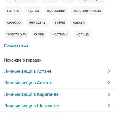
пальто
куртка
кроссовки
золотые кольца
серебро
чемоданы
туфли
сапоги
золото 585
обувь
костюмы
кольца
Показать еще
норковые шубы новые
зимние куртки
норковые шапки
пуховики
даром
рюкзаки
Похожие в городах
дубленки
инвалидные коляски
Личные вещи в Астане
дубленки мужские
кожаные куртки
спецодежда
Личные вещи в Алматы
джинсы
куртки мужские
мужские зимние куртки
Личные вещи в Караганде
свадебное платье на прокат
Личные вещи в Шымкенте