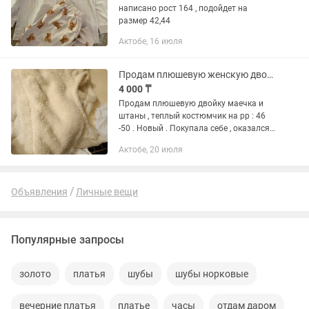
написано рост 164 , подойдет на
размер 42,44
Актобе, 16 июля
Продам плюшевую женскую двойку
4 000 ₸
Продам плюшевую двойку маечка и
штаны , теплый костюмчик на рр : 46
-50 . Новый . Покупала себе , оказался
велик . Цвет бежевый - шикарный ,
Актобе, 20 июля
удобный ,мягкий . Можно носить как
пижаму и на выход ....
Объявления
Личные вещи
Популярные запросы
золото
платья
шубы
шубы норковые
вечерние платья
платье
часы
отдам даром