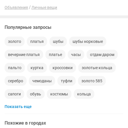
Объявления
Личные вещи
Популярные запросы
золото
платья
шубы
шубы норковые
вечерние платья
платье
часы
отдам даром
пальто
куртка
кроссовки
золотые кольца
серебро
чемоданы
туфли
золото 585
сапоги
обувь
костюмы
кольца
Показать еще
норковые шубы новые
зимние куртки
пуховики
даром
рюкзаки
дубленки
Похожие в городах