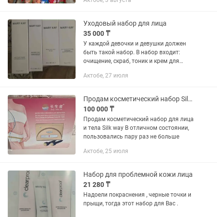
Актобе, 3 августа
Уходовый набор для лица
35 000 ₸
У каждой девочки и девушки должен
быть такой набор. В набор входит:
очищение, скраб, тоник и крем для
лица. Эти наборы делятся на два типа
Актобе, 27 июля
кожи сухая/нормальная и
комбинированная/жирная.
Продам косметический набор Silk way
100 000 ₸
Продам косметический набор для лица
и тела Silk way В отличном состоянии,
пользовались пару раз не больше
Актобе, 25 июля
Набор для проблемной кожи лица
21 280 ₸
Надоели покраснения , черные точки и
прыщи, тогда этот набор для Вас .