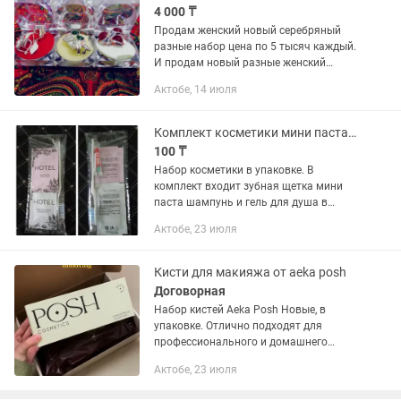
4 000 ₸
Продам женский новый серебряный
разные набор цена по 5 тысяч каждый.
И продам новый разные женский
серебряный кольцо цена по 4 тысяч. И
Актобе, 14 июля
продам новый серебряный кольцо.
Можно так и для женщины и...
Комплект косметики мини паста шампунь и гель
100 ₸
Набор косметики в упаковке. В
комплект входит зубная щетка мини
паста шампунь и гель для душа в
саше. По желанию можно добавить
Актобе, 23 июля
мыло и бритвенный набор.
Кисти для макияжа от aeka posh
Договорная
Набор кистей Aeka Posh Новые, в
упаковке. Отлично подходят для
профессионального и домашнего
макияжа. Отправка по Казахстану или
Актобе, 23 июля
самовывоз.торг имеется