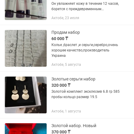
Он увлажняет кожу в течение 12 часов,
борется с преждевременным
старением, также борется с
Актобе, 23 июля
пигментациями!! С SPF30.
Продам набор
60 000 ₸
Колье ,браслет ,и серьги,серебро,очень
хорошее качество,производитель
Украина
Актобе, 5 августа
Золотые серьги набор
320 000 ₸
Золотой комплект эксклюзив 6.8 гр 585
пробы кольцо размер 19.5
Актобе, 1 августа
Золотой набор. Новый
370 000 ₸