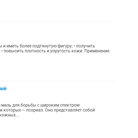
ы и иметь более подтянутую фигуру; • получить
ысить плотность и упругость кожи. Применение
ний
до-мазь для борьбы с широким спектром
и которых — псориаз. Оно представляет собой
кожных...