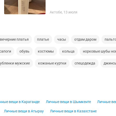
Актобе, 13 июля
вечерние платья
платье
часы
отдам даром
пальт
сапоги
обувь
костюмы
кольца
норковые шубы но
убленки мужские
кожаные куртки
спецодежда
джинс
чные вещи в Караганде
Личные вещи в Шымкенте
Личные ве
Личные вещи в Атырау
Личные вещи в Казахстане