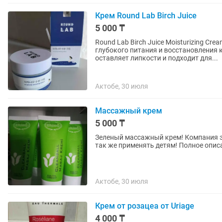
Крем Round Lab Birch Juice
5 000 ₸
Round Lab Birch Juice Moisturizing C
глубокого питания и восстановления 
оставляет липкости и подходит для...
Актобе, 30 июля
Массажный крем
5 000 ₸
Зеленый массажный крем! Компания эр
так же применять детям! Полное описа
Актобе, 30 июля
Крем от розацеа от Uriage
4 000 ₸