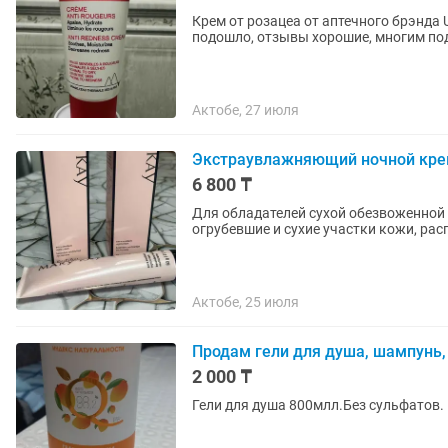
Крем от розацеа от аптечного брэнда 
подошло, отзывы хорошие, многим под
Актобе, 27 июля
Экстраувлажняющий ночной кр
6 800 ₸
Для обладателей сухой обезвоженной 
огрубевшие и сухие участки кожи, рас
Актобе, 25 июля
Продам гели для душа, шампунь,
2 000 ₸
Гели для душа 800млл.Без сульфатов. 