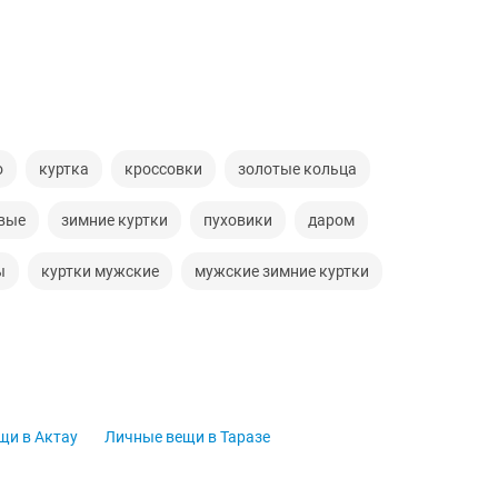
о
куртка
кроссовки
золотые кольца
вые
зимние куртки
пуховики
даром
ы
куртки мужские
мужские зимние куртки
щи в Актау
Личные вещи в Таразе