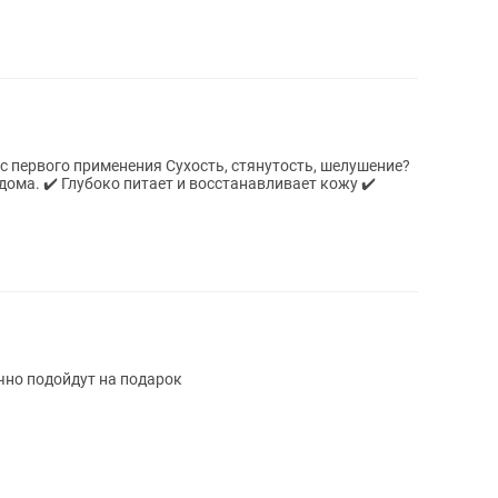
с первого применения Сухость, стянутость, шелушение?
вает кожу ✔️
ично подойдут на подарок