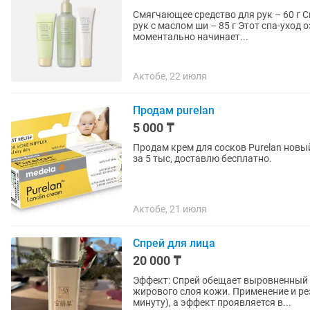
Смягчающее средство для рук – 60 г С
рук с маслом ши – 85 г Этот спа-уход оздоравливает и омолаживает кожу рук. Она
моментально начинает...
Актобе, 22 июля
Продам purelan
5 000 ₸
Продам крем для сосков Purelan новый
за 5 тыс, доставлю бесплатно.
Актобе, 21 июля
Спрей для лица
20 000 ₸
Эффект: Спрей обещает выровненный ц
жирового слоя кожи. Применение и ре
минуту), а эффект проявляется в...