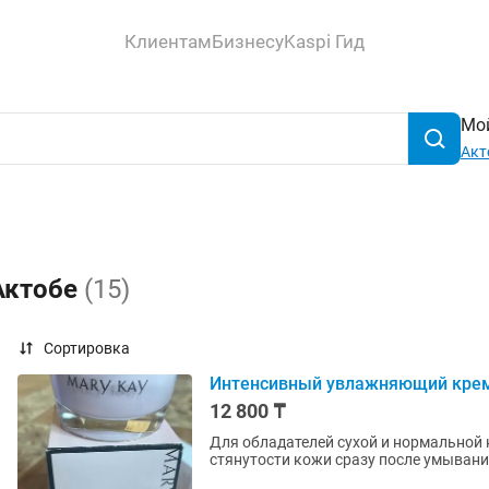
Клиентам
Бизнесу
Kaspi Гид
Мой
Акт
Актобе
(15)
Сортировка
Интенсивный увлажняющий крем
12 800 ₸
Для обладателей сухой и нормальной
стянутости кожи сразу после умывани