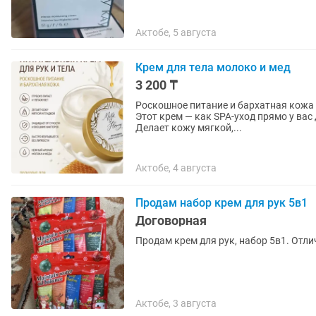
Актобе, 5 августа
Крем для тела молоко и мед
3 200 ₸
Роскошное питание и бархатная кожа 
Этот крем — как SPA-уход прямо у вас дома. ✔️ Глубоко питает и восстанавли
Делает кожу мягкой,...
Актобе, 4 августа
Продам набор крем для рук 5в1
Договорная
Продам крем для рук, набор 5в1. Отл
Актобе, 3 августа