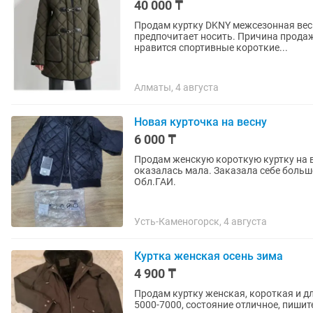
40 000 ₸
Продам куртку DKNY межсезонная весна
предпочитает носить. Причина продаж
нравится спортивные короткие...
Алматы, 4 августа
Новая курточка на весну
6 000 ₸
Продам женскую короткую куртку на в
оказалась мала. Заказала себе больше
Обл.ГАИ.
Усть-Каменогорск, 4 августа
Куртка женская осень зима
4 900 ₸
Продам куртку женская, короткая и дл
5000-7000, состояние отличное, пишит