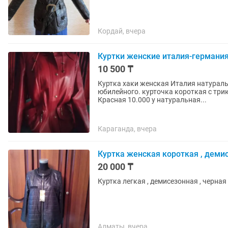
Кордай, вчера
Куртки женские италия-германия 
10 500 ₸
Куртка хаки женская Италия натураль
юбилейного. курточка короткая с три
Красная 10.000 у натуральная...
Караганда, вчера
Куртка женская короткая , деми
20 000 ₸
Куртка легкая , демисезонная , черная , 
Алматы, вчера