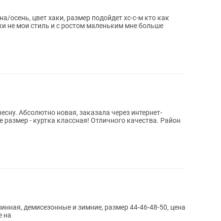
/осень, цвет хаки, размер подойдет хс-с-м кто как
и не мои стиль и с ростом маленьким мне больше
есну. Абсолютно новая, заказала через интернет-
 размер - куртка классная! Отличного качества. Район
инная, демисезонные и зимние, размер 44-46-48-50, цена
е на