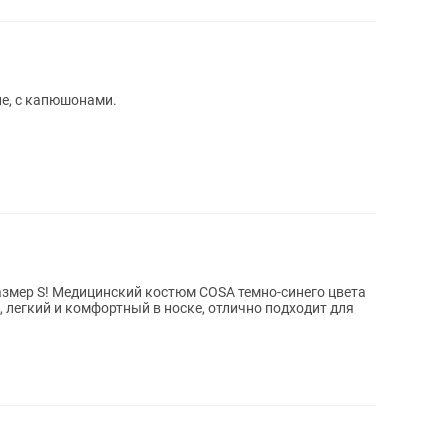
ие, с капюшонами.
змер S! Медицинский костюм COSA темно-синего цвета
 легкий и комфортный в носке, отлично подходит для