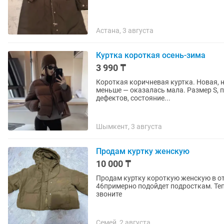
Астана, 3 августа
Куртка короткая осень-зима
3 990 ₸
Короткая коричневая куртка. Новая, н
меньше — оказалась мала. Размер S, п
дефектов, состояние...
Шымкент, 3 августа
Продам куртку женскую
10 000 ₸
Продам куртку короткую женскую в от
46примерно подойдет подросткам. Теп
звоните
Семей, 2 августа