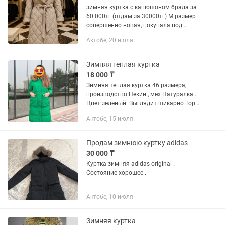
зимняя куртка с капюшоном брала за
60.000тг (отдам за 30000тг) M размер
совершенно новая, покупала под
вечернее платье на той
Актобе, 20 июля
Зимняя теплая куртка
18 000 ₸
Зимняя теплая куртка 46 размера,
производство Пекин , мех Натуралка .
Цвет зеленый. Выглядит шикарно Торг
уместен уступлю
Актобе, 15 июля
Продам зимнюю куртку adidas
30 000 ₸
Куртка зимняя adidas original .
Состояние хорошее .
Актобе, 10 июля
Зимняя куртка