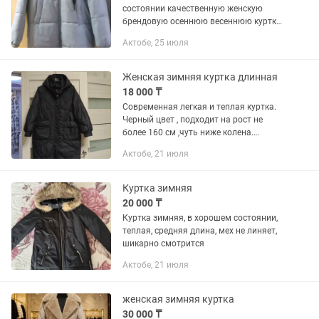
состоянии качественную женскую
брендовую осеннюю весеннюю куртку
ОРБИ производства России размер 42
Актобе, 25 июля
- 44 оверсайз за 5000 тенге.
Женская зимняя куртка длинная
18 000 ₸
Современная легкая и теплая куртка.
Черный цвет , подходит на рост не
более 160 см ,чуть ниже колена.
Размер свободно подойдет также на
Актобе, 21 июля
52 размер. Очень хорошо сидит на
фигуре. В отличном состоянии.
Куртка зимняя
20 000 ₸
Куртка зимняя, в хорошем состоянии,
теплая, средняя длина, мех не линяет,
шикарно смотрится
Актобе, 21 июля
женская зимняя куртка
30 000 ₸