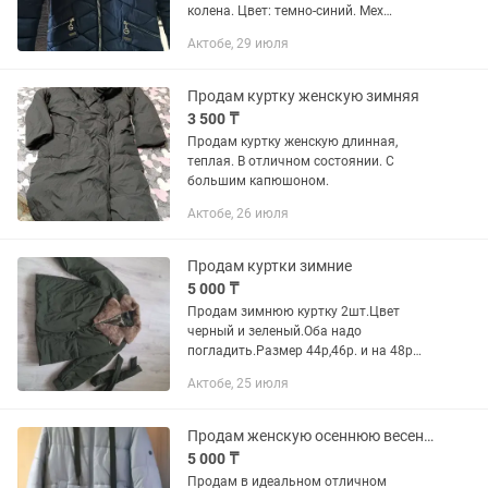
колена. Цвет: темно-синий. Мех
съемный
Актобе, 29 июля
Продам куртку женскую зимняя
3 500 ₸
Продам куртку женскую длинная,
теплая. В отличном состоянии. С
большим капюшоном.
Актобе, 26 июля
Продам куртки зимние
5 000 ₸
Продам зимнюю куртку 2шт.Цвет
черный и зеленый.Оба надо
погладить.Размер 44р,46р. и на 48р
подойдет
Актобе, 25 июля
Продам женскую осеннюю весеннюю зимнюю куртку ОРБИ размер 44 оверсайз.
5 000 ₸
Продам в идеальном отличном