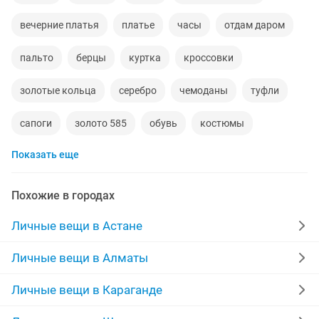
вечерние платья
платье
часы
отдам даром
пальто
берцы
куртка
кроссовки
золотые кольца
серебро
чемоданы
туфли
сапоги
золото 585
обувь
костюмы
Показать еще
кольца
норковые шубы новые
зимние куртки
пуховики
даром
рюкзаки
дубленки
Похожие в городах
инвалидные коляски
дубленки мужские
Личные вещи в Астане
кожаные куртки
спецодежда
джинсы
Личные вещи в Алматы
мужские зимние куртки
свадебное платье на прокат
Личные вещи в Караганде