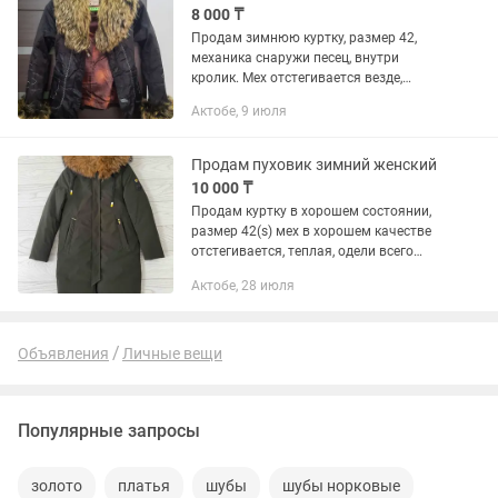
8 000 ₸
Продам зимнюю куртку, размер 42,
механика снаружи песец, внутри
кролик. Мех отстегивается везде,
можно стирать.
Актобе, 9 июля
Продам пуховик зимний женский
10 000 ₸
Продам куртку в хорошем состоянии,
размер 42(s) мех в хорошем качестве
отстегивается, теплая, одели всего
пару раз
Актобе, 28 июля
Объявления
Личные вещи
Популярные запросы
золото
платья
шубы
шубы норковые