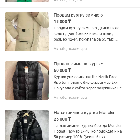
Актобе, сегодня
Продам куртку зимнюю
15 000 ₸
Продам куртку зимнюю ,длина ниже
колен , цвет бежевый молочный ,
размер 42-44, покупала за 55 тыс ,
одевала пару раз ,состояние отличное
Актобе, позавчера
новое, ни разу не стиралась. Продам
за 15 тыс , тк стала мала
Продаю зимнюю куртку
60 000 ₸
Куртка уни оригинал the North Face
Riverton новая с биркой, размер 2хл
Покупала с сайта через закупщика не
подошел размер Куртка зимняя
Актобе, позавчера
хорошая С корейского сайта брала за
110к тенге, продаю за...
Новая зимняя куртка Moncler
25 000 ₸
Теплая зимняя куртка бренда Moncler
Новая Размер L - 48, но подойдет и на
50 размер 100% Гусиный пух