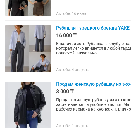
Актобе, 16 июля
Рубашки турецкого бренда YAKE
16 000 ₸
В наличии есть Рубашка в голубую полоску от турецкого бренда YAKE свободного кроя,
которая легко впишется в любой гард
полоской, визуально...
Актобе, 4 августа
Продам женскую рубашку из эко
3 000 ₸
Продаю стильную рубашку из эко-кожи
застегивается на удобные кнопки. Ман
рабочих кармана на кнопках. Отлично.
Актобе, 1 августа