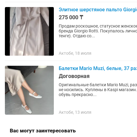
Элитное шерстяное пальто Giorgio
275 000 ₸
Продам роскошное, статусное женское
бренда Giorgio Rotti. Покупалось лично в Турции в фирменном бутике за 800$ (около 380 000
тенге). Отдаю со...
Актобе, 18 июля
Балетки Mario Muzi, белые, 37 р
Договорная
Оригинальные балетки Mario Muzi, ра
не носились. Куплены в Kaspi магазин
обувь прекрасно...
Актобе, 13 июля
Вас могут заинтересовать