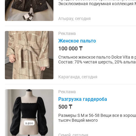
Эксклюзивная подиумная коллекция M
сплошное глубокое...
Атырау, сегодня
Реклама
Женское пальто
100 000 ₸
Стильное женское пальто Dolce Vita в р
Состав: 70% чистая шерсть, 20% альпак
• Красивый...
Караганда, сегодня
Реклама
Разгрузка гардероба
500 ₸
Размеры S M и 56-58 Вещи все в хорош
тысяч Вещей много
Семей, сегодня