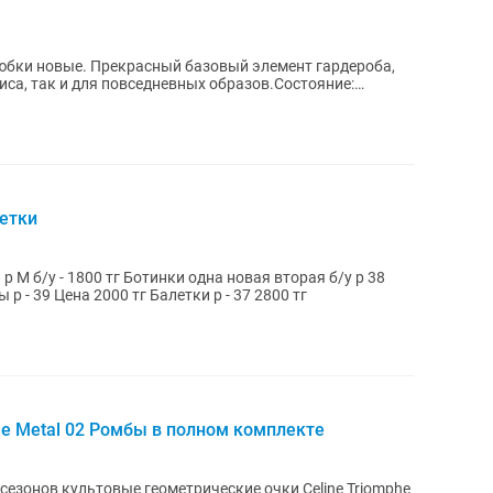
 юбки новые. Прекрасный базовый элемент гардероба,
иса, так и для повседневных образов.Состояние:
летки
Цены новая 3000 тг б/у 2500тг Слипоны р - 39 Цена 2000 тг Балетки р - 37 2800 тг
he Metal 02 Ромбы в полном комплекте
сезонов культовые геометрические очки Celine Triomphe