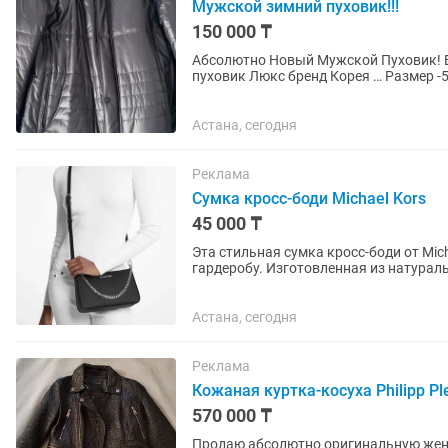
Мужской зимний пуховик!!!
150 000 ₸
Абсолютно Новый Мужской Пуховик! Все Бирки фа
пуховик Люкс бренд Корея … Размер -52 Утеплитель-Верблюжья шерсть Цвет -темно синий
Материал вверха -Поликоттон...
Астана, сегодня
Реклама
Сумка кросс-боди Michael Kors
45 000 ₸
Эта стильная сумка кросс-боди от Mi
гардеробу. Изготовленная из натурал
долговечностью. Сумка имеет молнию.
Астана, сегодня
Реклама
Кожаная куртка-косуха Philipp Pl
570 000 ₸
Продаю абсолютно оригинальную женск