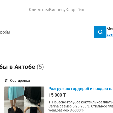
Клиентам
Бизнесу
Kaspi Гид
Мой
Акт
обы в Актобе
(5)
Сортировка
Разгружаю гардероб и продаю пла
15 000 ₸
1. Небесно-голубое коктейльное платье
Carina размер L-25.900 3. Стильное п
wear,размер S-5000 ✨...