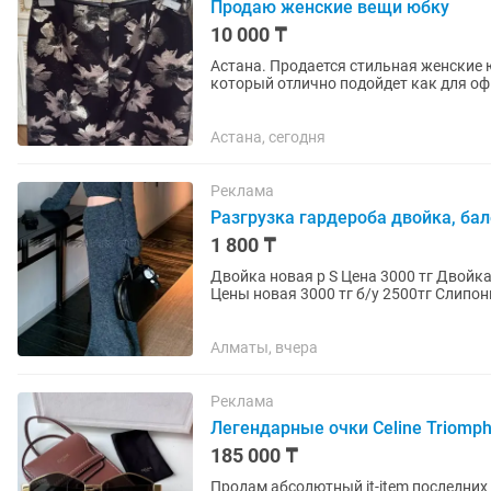
Продаю женские вещи юбку
10 000 ₸
Астана. Продается стильная женские
который отлично подойдет как для оф
Абсолютно новая.Размер:...
Астана, сегодня
Реклама
Разгрузка гардероба двойка, ба
1 800 ₸
Двойка новая р S Цена 3000 тг Двойка р M б/у - 1800 тг Ботинки одна новая вторая б/у р 38
Алматы, вчера
Реклама
Легендарные очки Celine Triomp
185 000 ₸
Продам абсолютный it-item последних 