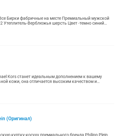
бричные на месте Премиальный мужской
chael Kors станет идеальным дополнением к вашему
ьной кожи, она отличается высоким качеством и
..
ein (Оригинал)
ую куртку-косуху премиального бренда Philipp Plein.