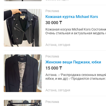
Реклама
Кожаная куртка Michael Kors
30 000 ₸
Кожаная косуха Michael Kors Состояни
Очень стильная и актуальная модель о
более дерзкого...
Астана, сегодня
Реклама
Женские вещи Пиджаки, юбки
15 000 ₸
Астана. ✅Распродажа сезонных вещей( платья, футболки,сарафаны,костюмы,топы, блузки ,
юбки, и мн.др) ✅Продаются стильные
делового, классического или...
Астана, сегодня
Реклама