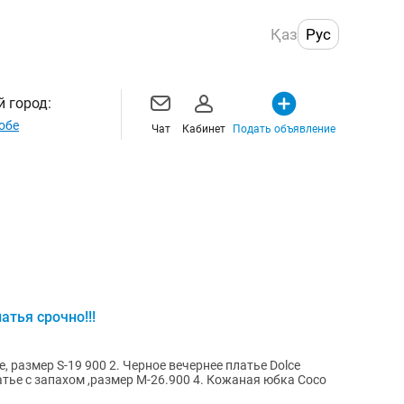
Қаз
Рус
 город:
обе
Чат
Кабинет
Подать объявление
тья срочно!!!
, размер S-19 900 2. Черное вечернее платье Dolce
латье с запахом ,размер М-26.900 4. Кожаная юбка Coco