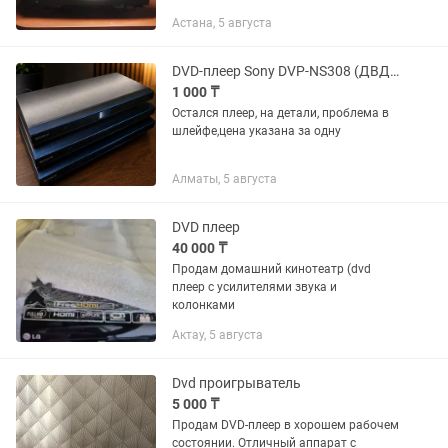
работала, сейчас незнаю. 8000 .
Астана, 5 августа
Пишите, если не отвечаю. Штатное
головное устройство MyDean 3009
для...
DVD-плеер Sony DVP-NS308 (ДВД player) на запчасти
1 000 ₸
Остался плеер, на детали, проблема в
шлейфе,цена указана за одну
Алматы, 5 августа
DVD плеер
40 000 ₸
Продам домашний кинотеатр (dvd
плеер с усилителями звука и
колонками
Актау, 5 августа
Dvd проигрыватель
5 000 ₸
Продам DVD-плеер в хорошем рабочем
состоянии. Отличный аппарат с