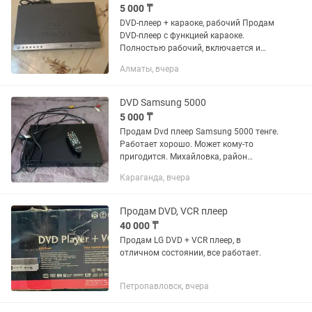
5 000 ₸
DVD-плеер + караоке, рабочий Продам
DVD-плеер с функцией караоке.
Полностью рабочий, включается и
выполняет свои функции. Подойдёт
Алматы, вчера
для просмотра DVD-дисков и
домашнего караоке. Состояние б/у,
есть...
DVD Samsung 5000
5 000 ₸
Продам Dvd плеер Samsung 5000 тенге.
Работает хорошо. Может кому-то
пригодится. Михайловка, район
церкви.
Караганда, вчера
Продам DVD, VCR плеер
40 000 ₸
Продам LG DVD + VCR плеер, в
отличном состоянии, все работает.
Петропавловск, вчера