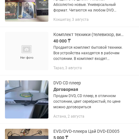
Абсолютно новые. Универсальный
формат. Читаются на любом DVD
плеере. Делаем запись абсолютно
Кокшетау, 3 августа
любого фильма который понадобится.
Есть доставка. Любая Windows и
активация...
Комплект техники (телевизор, видеомагнитофон, DVD, ресивер)
40 000 ₸
Продается комплект бытовой техники.
Все устройства находятся в рабочем
состоянии. В комплект входят
необходимые кабели для
Тараз, 3 августа
подключения. Состав лота: ЭЛТ-
телевизор Samsung. Видеомагнитофон
Samsung (4...
DVD CD плеер
Договорная
Продам DVD, CD плеер, в отличном
состоянии, цвет серебристый, по цене
можно договориться
Астана, 2 августа
EVD/DVD-плеера Цай DVD-ED005
5 000 ₸