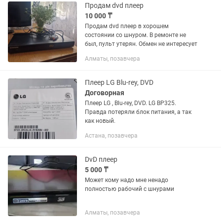
Продам dvd плеер
10 000 ₸
Продам dvd плеер в хорошем
состоянии со шнуром. В ремонте не
был, пульт утерян. Обмен не интересует
Алматы, позавчера
Плеер LG Blu-rey, DVD
Договорная
Плеер LG , Blu-rey, DVD. LG BP325.
Правда потеряли блок питания, а так
как новый.
Астана, позавчера
DvD плеер
5 000 ₸
Может кому надо мне ненадо
полностью рабочий с шнурами
Алматы, позавчера