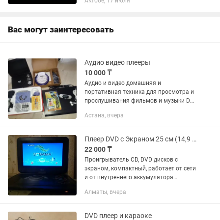
Актобе, 17 июля
Вас могут заинтересовать
Аудио видео плееры
10 000 ₸
Аудио и видео домашняя и
портативная техника для просмотра и
прослушивания фильмов и музыки Dvd
- 15000 Портативное Dvd - 25000 Плеер
Астана, вчера
cd,mp3 - 15000 Кассетный плеер -
12000 Mp3 плеер флеш - 12000 с...
Плеер DVD с Экраном 25 см (14,9 дюймов, Portable DVD)
22 000 ₸
Проигрыватель CD, DVD дисков с
экраном, компактный, работает от сети
и от внутреннего аккумулятора
(примерно 2 часа), также может
Алматы, вчера
работать как ТВ (нужна антенна) и как
радиоприемник, также читает...
DVD плеер и караоке