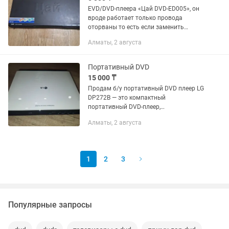
EVD/DVD-плеера «Цай DVD-ED005», он
вроде работает только провода
оторваны то есть если заменить
провода должен работать
Алматы, 2 августа
Портативный DVD
15 000 ₸
Продам б/у портативный DVD плеер LG
DP272B — это компактный
портативный DVD-плеер,
предназначенный для просмотра
Алматы, 2 августа
видео и прослушивания музыки в
поездках. Его главной особенностью
является поворотный...
1
2
3
Популярные запросы