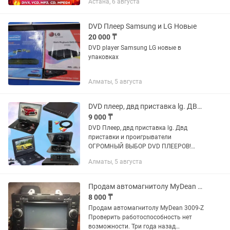
Астана, 6 августа
любимые фильмы на даче, где нет
интернета? Этот...
DVD Плеер Samsung и LG Новые
20 000 ₸
DVD player Samsung LG новые в
упаковках
Алматы, 5 августа
DVD плеер, двд приставка lg. ДВД приставки. Огромный выбор. Оптом, розница
9 000 ₸
DVD Плеер, двд приставка lg. Двд
приставки и проигрыватели
ОГРОМНЫЙ ВЫБОР DVD ПЛЕЕРОВ!
Опотом, в розницу Действует Kaspi RED
Алматы, 5 августа
рассрочка Работаем как с
физическими так и юридическими
лицами! Отправим...
Продам автомагнитолу MyDean 3009-Z
8 000 ₸
Продам автомагнитолу MyDean 3009-Z
Проверить работоспособность нет
возможности. Три года назад