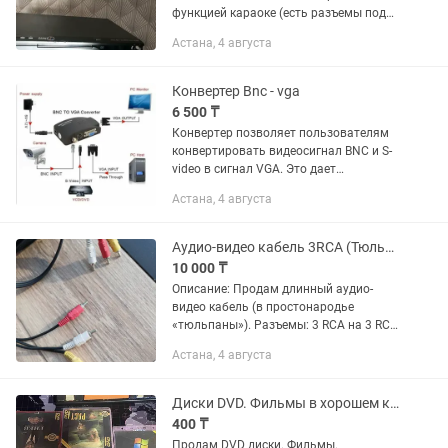
функцией караоке (есть разъемы под
микрофоны) и поддержкой игр. Все
Астана, 4 августа
физические кнопки на передней панели
нажимаются и работают четко,...
Конвертер Bnc - vga
6 500 ₸
Конвертер позволяет пользователям
конвертировать видеосигнал BNC и S-
video в сигнал VGA. Это дает
возможность использовать
Астана, 4 августа
стандартный монитор с выходом VGA /
SVGA для просмотра видеосигнала
BNC или...
Аудио-видео кабель 3RCA (Тюльпаны) длинный, 18м
10 000 ₸
Описание: Продам длинный аудио-
видео кабель (в простонародье
«тюльпаны»). Разъемы: 3 RCA на 3 RCA
(видео + стерео звук). Длина: около 18
Астана, 4 августа
метров (отлично подойдет для
подключения через всю комнату или...
Диски DVD. Фильмы в хорошем качестве. Диски новые. Недорого.
400 ₸
Продам DVD диски. Фильмы.