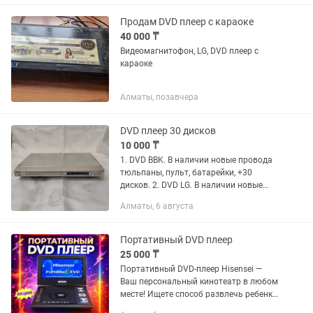
Продам DVD плеер с караоке
40 000 ₸
Видеомагнитофон, LG, DVD плеер с
караоке
Алматы, позавчера
DVD плеер 30 дисков
10 000 ₸
1. DVD BBK. В наличии новые провода
тюльпаны, пульт, батарейки, +30
дисков. 2. DVD LG. В наличии новые
провода тюльпаны, пульт, батарейки,
Алматы, 6 августа
+30 дисков. 3. DVD BBK. В наличии
новые провода тюльпаны,...
Портативный DVD плеер
25 000 ₸
Портативный DVD-плеер Hisensei —
Ваш персональный кинотеатр в любом
месте! Ищете способ развлечь ребенка
в долгой дороге или хотите посмотреть