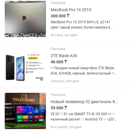
системыДа Управление
Реклама
исполнительными...
MacBook Pro 16 2019
300 000 ₸
MacBook Pro 16 2019 MVVJ2, a2141
Цвет серый космос Купил макбук в
2020 году с США. Активно использовал
Астана, сегодня
в период Магистратуры в Англии с
2020 по 2021 году. С этого времени
ноутбук домашний, не...
Реклама
ZTE Blade A36
46 000 ₸
•• Продам новый смартфон ZTE Blade
A36, 4/64GB, чёрный, запечатанный ••
ДОСТАВКА БЕСПЛАТНАЯ! (Алматы)
Алматы, сегодня
ТОРГ! • Экран: 6.75 дюйма, IPS LCD,
разрешение 720 × 1600 пикселей,
частота обновления 90...
Реклама
Новый телевизор 32 диагональ 81 см смарт тв с интернетом
55 000 ₸
📺 32" / 81 см SMART TV 💵 55.000 тг —
наличный расчет ✅ Android TV ✅ LED-
подсветка ✅ 4-ядерный процессор ✅
Костанай, сегодня
Память 8 GB ✅ Разрешение HD