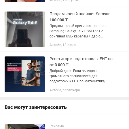
Актобе, 1 августа
дисплей E Ink Carta Plus с
максимальной четкостью (300 ppi).
Глаза не...
Продам новый планшет Samsung Galaxy ТаЬ Е SM-T561
100 000 ₸
Продам новый оригинал планшет
Samsung Galaxy ТаЬ Е SM-T561 с
оригинал USB- кабелем + дарю
защитное стекло и чехол-подставку.
Актобе, 18 июля
Планшет подходит для повседневных
программ, чтения книг, просмотра
видео,...
Репетитор и подготовка к ЕНТ по математике и физике
от 3 000 ₸
Добрый день! Если вы ищете
грамотного специалиста для
подготовки к ЕНТ по Математике,
Физике и Математической
Актобе, позавчера
грамотности, который точно знает всю
специфику экзамена (поскольку входит
в команду...
Вас могут заинтересовать
Реклама