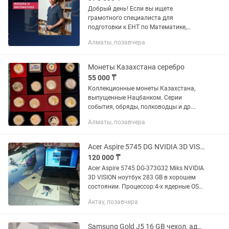
Добрый день! Если вы ищете
грамотного специалиста для
подготовки к ЕНТ по Математике,
Физике и Математической
Алматы, позавчера
грамотности, который точно знает всю
специфику экзамена (поскольку входит
в команду...
Монеты Казахстана серебро
55 000 ₸
Коллекционные монеты Казахстана,
выпущенные Нацбанком. Серии
события, обряды, полководцы и др.
Скидка обсуждается... 1.Аргамак
Алматы, позавчера
лошадь - - 85000 тг. 2.10 лет ЕАС -
35000 тг. 3.30 лет закрытия...
Acer Aspire 5745 DG NVIDIA 3D VISION ноутбук 283 GB
120 000 ₸
Acer Aspire 5745 DG-373G32 Miks NVIDIA
3D VISION ноутбук 283 GB в хорошем
состоянии. Процессор:4-х ядерные OS
Windows:7, 10.64 bit
Актау, позавчера
(четырехъядерный). Средство 3D —
просмотра Вluetooth, webcam есть...
Samsung Gold J5 16 GB чехол, адаптер