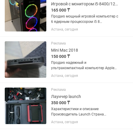
Игровой с монитором i5-8400/12Gb/RX580 8GB/SSD
165 000 ₸
Продаю мощный игровой компьютер с
6 ядерным процессором i5 8
поколения, полностью обслужен,
Астана, сегодня
работает тихо и стабильно. Комплект с
монитором, клавиатурой и мышью .
Отличный вариант для игр, работы,...
Реклама
Mini Mac 2018
150 000 ₸
Продаю надежный и
ультракомпактный компьютер Apple
Mac mini 2018 года в стильном цвете
Астана, сегодня
Space Gray. Отличный выбор для
работы, программирования, учебы или
использования в качестве
Реклама
домашнего...
Лаунчер launch
350 000 ₸
Характеристики и описание
Производитель Launch Страна
производительКитай Чтение и
Астана, сегодня
стирание кодов неисправностейДа
Отображение текущих параметров