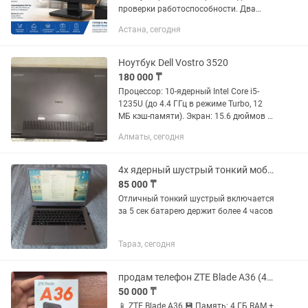
проверки работоспособности. Два
экрана! Подойдет для тех кто,
Астана, сегодня
открывает свой ресторан или кофейню
а так же для магазина. Технические...
Ноутбук Dell Vostro 3520
180 000 ₸
Процессор: 10-ядерный Intel Core i5-
1235U (до 4.4 ГГц в режиме Turbo, 12
МБ кэш-памяти). Экран: 15.6 дюймов с
разрешением Full HD (1920x1080),
Алматы, сегодня
плавной частотой обновления 120 Гц и
антибликовым...
4х ядерный шустрый тонкий мобильный ноутбук
85 000 ₸
Отличный тонкий шустрый включается
за 5 сек батарею держит более 4 часов
Тараз, сегодня
продам телефон ZTE Blade A36 (4/64 ГБ)
50 000 ₸
📱 ZTE Blade A36 💾 Память: 4 ГБ RAM +