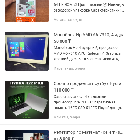
64 ГБ ROM 🎨 Цвет: черный 📦 Новый, в
заводской упаковке Характеристики: ✅
Большой экран 6.75” (90 Гц) ✅ Батарея
Астана, сегодня
5000 мАч ✅ 8-ядерный процессор ✅
Разблокировка по...
Моноблок Hp AMD A6-7310, 4 ядра
50 000 ₸
Моноблок Hp 4 ядерный, процессор
AMD A6-7310 APU Radeon R4 Graphics,
жесткий диск 500гб, оперативка 4гб,
диагональ экрана 21.5, Windows 8,
Караганда, вчера
смотрите все на фото, Моноблок в
очень хорошем состоянии все...
Срочно продается ноутбук Hydra H22 MKII
110 000 ₸
Характеристики: 4-х ядерный
процессор Intel N100 Оперативная
память 16ГБ SSD 512ГБ Подойдет для
работы, учебы и повседневных нужд.
Алматы, вчера
Пользовались год.
Репетитор по Математике и Физике, подготовка ЕНТ
от 3 000 ₸