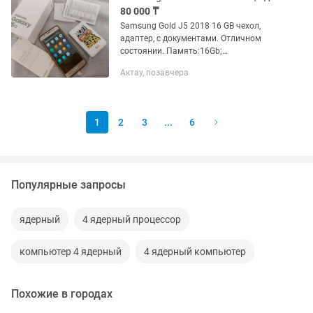
80 000 ₸
Samsung Gold J5 2018 16 GB чехол,
адаптер, с документами. Отличном
состоянии. Память:16Gb;
Цвет:Золотистый; Год выпуска:2018.02
Актау, позавчера
Есть:адаптер, чехол (с коробками, с
документами) состояние отлично...
1
2
3
...
6
Популярные запросы
ядерный
4 ядерный процессор
компьютер 4 ядерный
4 ядерный компьютер
Похожие в городах