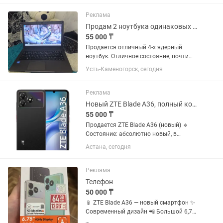
1280×720 ✅ HDMI / USB / AV / T2 / S2 ✅
Wi-Fi, YouTube, онлайн...
Реклама
Продам 2 ноутбука одинаковых в отличном состоянии
55 000 ₸
Продается отличный 4-х ядерный
ноутбук. Отличное состояние, почти
как новый. Процессор Pentium 4 ядра с
Усть-Каменогорск, сегодня
частотой 2.6GHz. По
производительности на уровне Core i5-
5250u, чего будет предостаточно для...
Реклама
Новый ZTE Blade A36, полный комплект
55 000 ₸
Продается ZTE Blade A36 (новый) 🔹
Состояние: абсолютно новый, в
заводской упаковке, не вскрывался. 🔹
Астана, сегодня
Память: 64 ГБ. 🔹 Оперативная
память: 4+8 ГБ (до 12 ГБ с
расширением). 🔹 Экран: 6.75”, 90 Гц.
Реклама
🔹...
Телефон
50 000 ₸
📱 ZTE Blade A36 — новый смартфон ✨
Современный дизайн 📲 Большой 6,75″
дисплей 90 Гц 🔋 Мощная батарея 5000