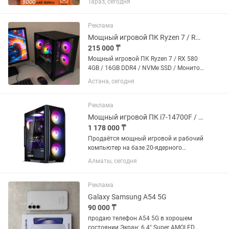
Тараз, сегодня
мАч 💾 Память: 64 ГБ ROM + 12 ГБ RAM
(4+8 ГБ) ⚡ 8-ядерный процессор 🔓
Разблокировка по лицу
Реклама
Мощный игровой ПК Ryzen 7 / RX 580 4GB / 16GB DDR4 / NVMe SSD / Монитор
215 000 ₸
Мощный игровой ПК Ryzen 7 / RX 580
4GB / 16GB DDR4 / NVMe SSD / Монитор
Продам мощный игровой компьютер
Астана, сегодня
на 8 ядерном Ryzen 7 в комплекте с
монитором 23". Подходит для
современных игр, учебы,...
Реклама
Мощный игровой ПК i7-14700F / RTX 3080 / 32GB DDR5 / СЖО 360
1 178 000 ₸
Продаётся мощный игровой и рабочий
компьютер на базе 20-ядерного
процессора Intel Core i7-14700F и
Алматы, сегодня
видеокарты Palit GeForce RTX 3080
GameRock с 10 ГБ видеопамяти.
Сборка рассчитана на
Реклама
требовательные...
Galaxy Samsung A54 5G
90 000 ₸
продаю телефон А54 5G в хорошем
состоянии Экран: 6.4" Super AMOLED,