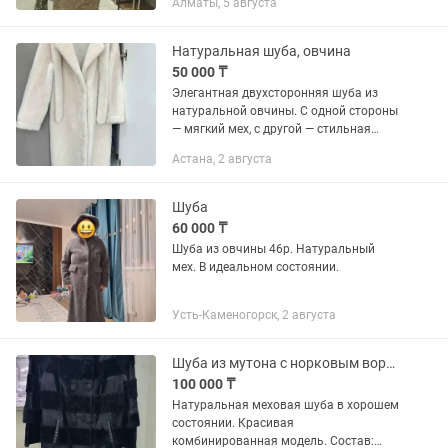
Алматы, 5 августа
связи с тем что размер не подходит
торг уместен
Натуральная шуба, овчина
50 000 ₸
Элегантная двухсторонняя шуба из
натуральной овчины. С одной стороны
— мягкий мех, с другой — стильная
дубленка, что делает модель
Астана, 2 августа
универсальной и практичной. Нежный
цвет айвори выглядит дорого и...
Шуба
60 000 ₸
Шуба из овчины 46р. Натуральный
мех. В идеальном состоянии.
Усть-Каменогорск, 2 августа
Шуба из мутона с норковым воротником. Размер 44 (М)
100 000 ₸
Натуральная меховая шуба в хорошем
состоянии. Красивая
комбинированная модель. Состав: