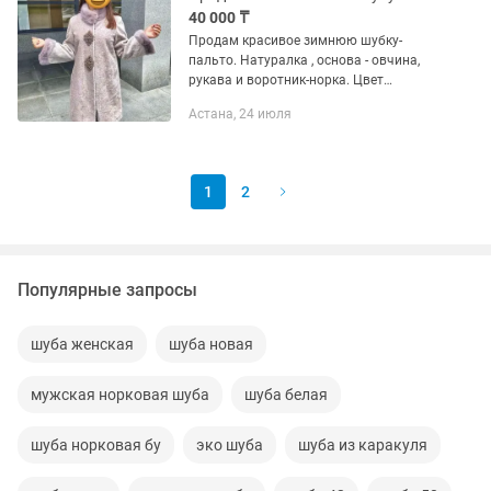
40 000 ₸
Продам красивое зимнюю шубку-
пальто. Натуралка , основа - овчина,
рукава и воротник-норка. Цвет
Лаванда Размер 46-48 Силуэт А -
Астана, 24 июля
образный (поэтому смело от 44 до 48)
До -20 в Астане смело Юг думаю...
1
2
Популярные запросы
шуба женская
шуба новая
мужская норковая шуба
шуба белая
шуба норковая бу
эко шуба
шуба из каракуля