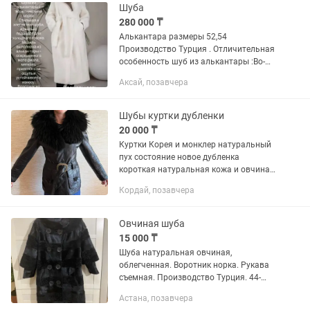
Шуба
280 000 ₸
Алькантара размеры 52,54
Производство Турция . Отличительная
особенность шуб из алькантары :Во-
первых, данный вид меха не боится
Аксай, позавчера
перепадов температур, очень удобный
и практичный. Благодаря тому, что...
Шубы куртки дубленки
20 000 ₸
Куртки Корея и монклер натуральный
пух состояние новое дубленка
короткая натуральная кожа и овчина
жилетка натуральный песец шубка
Кордай, позавчера
кролик+лиса куртка мутон lasagrada
Овчиная шуба
15 000 ₸
Шуба натуральная овчиная,
облегченная. Воротник норка. Рукава
съемная. Производство Турция. 44-
размер.
Астана, позавчера