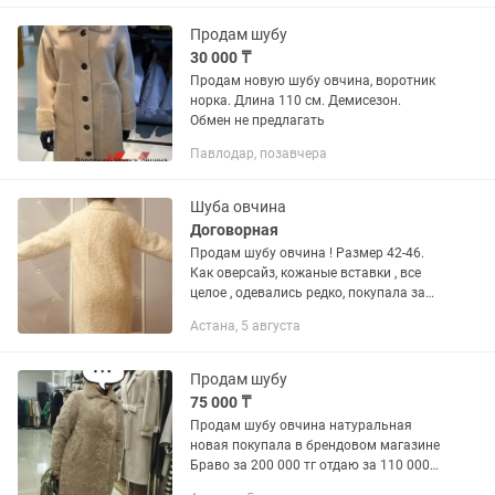
Продам шубу
30 000 ₸
Продам новую шубу овчина, воротник
норка. Длина 110 см. Демисезон.
Обмен не предлагать
Павлодар, позавчера
Шуба овчина
Договорная
Продам шубу овчина ! Размер 42-46.
Как оверсайз, кожаные вставки , все
целое , одевались редко, покупала за
дорого, есть вязанный снуд и шапка в
Астана, 5 августа
комплекте . Цена 20тыс тг.можно торг!
Продам шубу
75 000 ₸
Продам шубу овчина натуральная
новая покупала в брендовом магазине
Браво за 200 000 тг отдаю за 110 000
тг Производство Маскава. Продаю