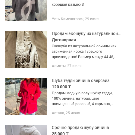
хорошая размер S
Усть-Каменогорск, 29 июля
Продам экошубу из натуральной овчины
Договорная
Экошуба из натуральной овчины как
стриженная норка Турецкого
производства! Размер между 44-48,
идеально подойдет на 46-48. Мне
Алматы, 27 июля
очень большая. Шуба идеальная и
цветом и видом. Подклад из овчины.
Цвет...
Шуба тедди овчина оверсайз
120 000 ₸
Продам модную полу шубку тедди,
100% овчина, натурал, цвет
насыщенный розовый, 4 кармана,
размер Л 44-46-48, очень теплая и
Астана, 25 июля
легкая, стоило 220 тыс, отдам за 120
тыс
Срочно продаю шубу овчина
25 000 ₸