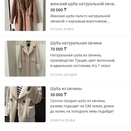
женский шуба натуральной овчиной с норковым воротником
30 000 ₸
Женская шуба пальто натуральной
овчиной с норковым воротником ,
новый
Астана, вчера
Шуба натуральная овчина
70 000 ₸
Натуральная шуба из овчины,
производство Турция, цвет молочный,
в идеальном состоянии, б/у 1 сезон
Астана, сегодня
Шуба из овчины
30 000 ₸
Срочно продаю шубу из овчины,
размер подходит на S,M, новая, длина
до колен, на холодную зиму подойдет
Алматы, вчера