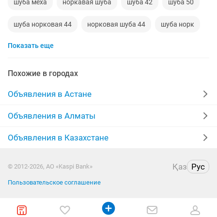
шуба меха
норкавая шуба
шуба 42
шуба 50
шуба норковая 44
норковая шуба 44
шуба норк
Показать еще
шуба длинная
шуба хорошем
шуба норковая 50
шуба норковая 48
шубаа
шуба сатылады
Похожие в городах
шуба 44
шуба из лисы
шуба 48
Объявления в Астане
шуба в рассрочку
Объявления в Алматы
Объявления в Казахстане
Қаз
Рус
© 2012-2026, АО «Kaspi Bank»
Пользовательское соглашение