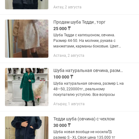
•воротник - натуральная норка
Актау, 2 августа
•карманы - натуральная кожа
•основная часть - мутон (овчина) Шуба
очень тёплая и...
Продам шуба Тедди , торг
25 000 ₸
Шуба Тедди с капюшоном, овчина.
Размер 44-50. На молнии, рукава с
манжетами, карманы боковые. Цвет
бежевый
Астана, 2 августа
Шуба натуральная овчина, размер L на 48—50
100 000 ₸
Шуба натуральная овчина, размер L на
48—50, 220000тг., реальному
покупателю уступлю. Все вопросы
Атырау, 1 августа
Тедди шуба (овчина) с чехлом
30 000 ₸
Шуба новая вообще не носила🥰
размер S - XL Своя цена 135.000 тг