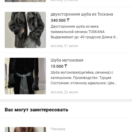
Актобе, 25 июля
двухсторонняя шуба из Тоскана
340 000 ₸
Двусторонняя шуба из меха
премиальной овчины TOSKANA
Выдерживает до -40 градусов Длина 80
см. Размер s, m Абсолютно новая.
Актобе, 31 июля
Цена 340 000 тг
Шуба мутоновая
15 000 ₸
Шуба мутоновая(цигейка, овчинка) с
капюшоном. Производство: Турция
Состояние: отличное, идеальное. Цвет:
черный. Размер: 48-50 Фирма: TAZETTA
Актобе, 22 июля
Длина: по колено Цена:договорная
Вас могут заинтересовать
Реклама