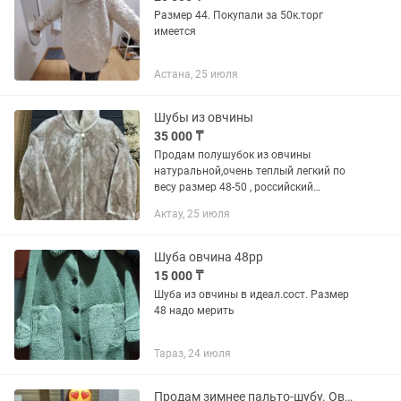
Размер 44. Покупали за 50к.торг
имеется
Астана, 25 июля
Шубы из овчины
35 000 ₸
Продам полушубок из овчины
натуральной,очень теплый легкий по
весу размер 48-50 , российский
меховой фабрики 35000тнг
Актау, 25 июля
Шуба овчина 48рр
15 000 ₸
Шуба из овчины в идеал.сост. Размер
48 надо мерить
Тараз, 24 июля
Продам зимнее пальто-шубу. Овчина натуралка