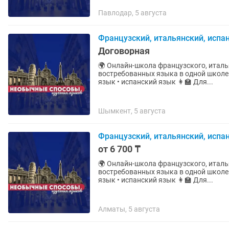
Павлодар, 5 августа
Французский, итальянский, испа
Договорная
🌍 Онлайн-школа французского, итальянского и
востребованных языка в одной школе 🇫🇷🇮🇹🇪🇸 ✨ У нас: • француз
язык • испанский язык 👩🏫 Для...
Шымкент, 5 августа
Французский, итальянский, испа
от 6 700 ₸
🌍 Онлайн-школа французского, итальянского и
востребованных языка в одной школе 🇫🇷🇮🇹🇪🇸 ✨ У нас: • француз
язык • испанский язык 👩🏫 Для...
Алматы, 5 августа