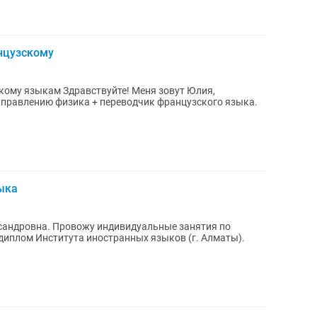
нцузскому
те! Меня зовут Юлия,
аправлению физика + переводчик французского языка.
ыка
ксандровна. Провожу индивидуальные занятия по