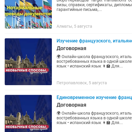
Бюро переводов "Target Translations"
визы, справки, сертификаты, дипломы
гарантийные письма,...
Алматы, 5 августа
Изучение французского, итальян
Договорная
🌍 Онлайн-школа французского, итальянского и
востребованных языка в одной школе 🇫🇷🇮🇹🇪🇸 ✨ У нас: • француз
язык • испанский язык 👩🏫 Для...
Петропавловск, 5 августа
Единовременное изучение францу
Договорная
🌍 Онлайн-школа французского, итальянского и
востребованных языка в одной школе 🇫🇷🇮🇹🇪🇸 ✨ У нас: • француз
язык • испанский язык 👩🏫 Для...