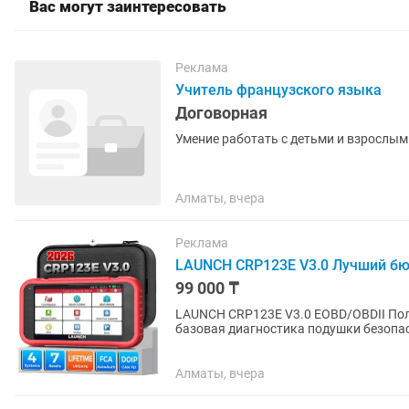
Вас могут заинтересовать
Реклама
Учитель французского языка
Договорная
Умение работать с детьми и взрослым
Алматы, вчера
Реклама
LAUNCH CRP123E V3.0 Лучший бю
99 000 ₸
LAUNCH CRP123E V3.0 EOBD/OBDII Пол
базовая диагностика подушки безопас
Сканер универсален для всего...
Алматы, вчера