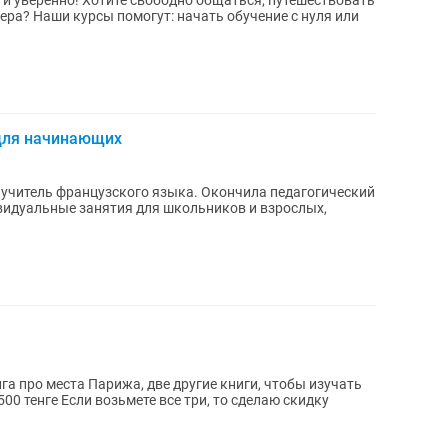
 и уверенно! Хотите свободно общаться, путешествовать
ера? Наши курсы помогут: начать обучение с нуля или
для начинающих
– учитель французского языка. Окончила педагогический
видуальные занятия для школьников и взрослых,
а про места Парижа, две другие книги, чтобы изучать
 книга по 3 500 тенге Если возьмете все три, то сделаю скидку