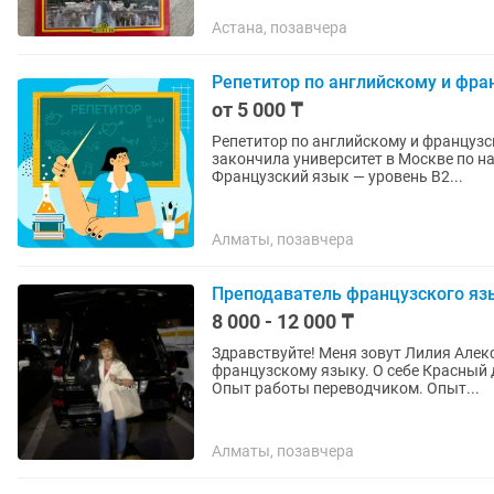
Астана, позавчера
Репетитор по английскому и фра
от 5 000 ₸
Репетитор по английскому и французскому языкам Здравствуй
закончила университет в Москве по н
Французский язык — уровень B2...
Алматы, позавчера
Преподаватель французского яз
8 000 - 12 000 ₸
Здравствуйте! Меня зовут Лилия Але
французскому языку. О себе Красный диплом Института иностранных языков (г. Алматы).
Опыт работы переводчиком. Опыт...
Алматы, позавчера