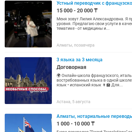
Устный переводчик с французск
15 000 - 20 000 ₸
Меня зовут Лилия Александровна. Я 
уровня. Предлагаю свои услуги в кач
тематике - от медицины и...
Алматы, позавчера
3 языка за 3 месяца
Договорная
🌍 Онлайн-школа французского, итальянского и
востребованных языка в одной школе 🇫🇷🇮🇹🇪🇸 ✨ У нас: • француз
язык • испанский язык 👩🏫 Для...
Астана, 5 августа
Алматы, нотариальные переводы
1 000 - 10 000 ₸