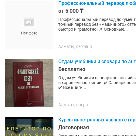
Профессиональный перевод люб
от 5 000 ₸
Профессиональный перевод документов и текстов
точный перевод без «машинного» отт
быстро и грамотно! 📌 Основные...
Алматы, сегодня
Отдам учебники и словари по ан
Бесплатно
Отдам учебники и словари по английскому и францу
в хорошем состоянии. ✔️ Словари по английскому языку. ✔️ Учебники по французскому языку.
✔️ Все книги...
Алматы, вчера
Курсы иностранных языков с гар
Договорная