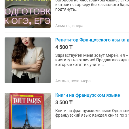
Заговори на иностранном языке легко
и строить карьеру без языкового барь
подтянуть...
Алматы, вчера
Репетитор Французского языка 
4 500 ₸
Здравствуйте! Меня зовут Мерей, и я 
институт на отлично! Предлагаю инди
которые хотят выучить...
Астана, позавчера
Книги на французском языке
3 500 ₸
Книги на французском языке Одна книг
французский язык Каждая