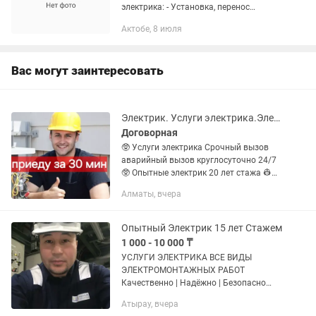
электрика: - Установка, перенос
розеток, выключателей, проходных
Актобе, 8 июля
переключателей; - Монтаж,
коммутация электрических щитов, ВРУ,
установка,...
Вас могут заинтересовать
Электрик. Услуги электрика.Электрик на дом. Электрик в Алматы круглосуточно
Договорная
🥸 Услуги электрика Срочный вызов
аварийный вызов круглосуточно 24/7
🥸 Опытные электрик 20 лет стажа 👷
Электрик Алматы. 👷
Алматы, вчера
Электромонтажные работы. ⚡️
Генератор стабилизатор ИБП Авр
КипИа Сборка щита...
Опытный Электрик 15 лет Стажем
1 000 - 10 000 ₸
УСЛУГИ ЭЛЕКТРИКА ВСЕ ВИДЫ
ЭЛЕКТРОМОНТАЖНЫХ РАБОТ
Качественно | Надёжно | Безопасно
"Проблемы с электричеством дома или
Атырау, вчера
в офисе? "Нужен профессиональный