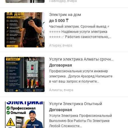
Павлодар, вчера
качественные услуги по Строительству
и Отделке Вашего...
Электрик на дом
до 5 000 ₸
Частный электрик. Срочный выезд ⚡
⭐⭐⭐⭐⭐ Надёжные услуги электрика
⭐⭐⭐⭐⭐ ✅ Работаю самостоятельно,
без посредников — приеду оперативно
Атырау, вчера
✅ Первичная диагностика и
консультация ✅ Даю гарантию на...
Услуги электрика Алматы срочный выезд
Договорная
Профессиональные услуги инженер
электрика . Допуск 4разряд Напишите
в чат ваш запрос и получите
стоимость услуг!!! Срочный выезд |
Алматы, вчера
Гарантия качества | Оплата после
выполнения! Электромонтаж под...
Услуги Электрика Опытный
Договорная
Услуги Электрика Профессиональный
Выполняю Все Работы По Электрике
Любой Сложности