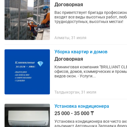
Договорная
Вас приветствует бригада профессио
входят все виды высотных работ, лю
труднодоступных, высотных местах!
Алматы, 31 июля
Уборка квартир и домов
Договорная
Клининговая компания "BRILLIANT CLEA
офисов, домов, коммерческих и пром
видов окон. - Услуги...
Талдыкорган, 31 июля
Установка кондиционера
25 000 - 35 000 ₸
Установка кондиционера все чисто аккуратно 1 этап 2 этап Монтаж Д
альпинист Автовышка Заправка фреоном Так же у нас есть на продаже кондиционеры