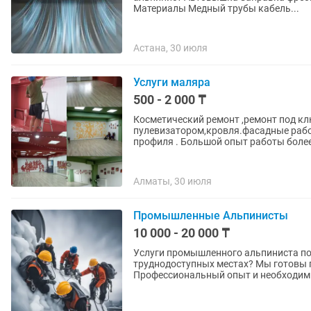
Материалы Медный трубы кабель...
Астана, 30 июля
Услуги маляра
500 - 2 000 ₸
Косметический ремонт ,ремонт под к
пулевизатором,кровля.фасадные раб
профиля . Большой опыт работы более 
Алматы, 30 июля
Промышленные Альпинисты
10 000 - 20 000 ₸
Услуги промышленного альпиниста по чистке снега! Сне
труднодоступных местах? Мы готовы помочь! - Безопасное и качественное у
Профессиональный опыт и необходимы