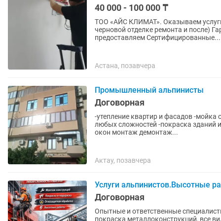
40 000 - 100 000 ₸
ТОО «АЙС КЛИМАТ». Оказываем услуги установки кондиционеров. Также и в 2 этапа (по
черновой отделке ремонта и после) Гарантия 5 лет. Работаем официально, Документы
предоставляем Сертифицированные...
Астана, позавчера
Промышленный альпинисты
Договорная
-утепление квартир и фасадов -мойка 
любых сложностей -покраска зданий и метало конструкции 
окон монтаж демонтаж...
Актау, позавчера
Услуги альпинистов.Высотные р
Договорная
Опытные и ответственные специалис
покраска металлоконструкций, все ви