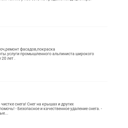
люч,ремонт фасадов,покраска
оты.услуги промышленного альпиниста широкого
20 лет .
г на крышах и других
даление снега. -
е...