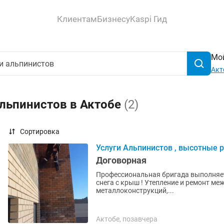
Клиентам
Бизнесу
Kaspi Гид
Мой
Акт
альпинистов в Актобе
(2)
Сортировка
Услуги Альпинистов , высотные 
Договорная
Профессиональная бригада выполняет все
снега с крыш ! Утепление и ремонт м
металлоконструкций,...
Актобе, позавчера