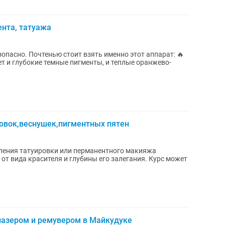
ента, татуажа
т и глубокие темные пигменты, и теплые оранжево-
ровок,веснушек,пигментных пятен
аления татуировки или перманентного макияжа
от вида красителя и глубины его залегания. Курс может
лазером и ремувером в Майкудуке