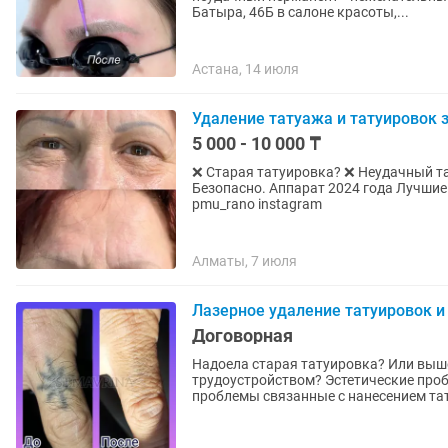
Батыра, 46Б в салоне красоты,...
Астана, 14 июля
Удаление татуажа и татуировок з
5 000 - 10 000 ₸
❌ Старая татуировка? ❌ Неудачный т
Безопасно. Аппарат 2024 года Лучшие работы за приятные цены! проспект Абая 202/1
pmu_rano instagram
Алматы, 7 июля
Лазерное удаление татуировок и
Договорная
Надоела старая татуировка? Или выш
трудоустройством? Эстетические проб
проблемы связанные с нанесением тат