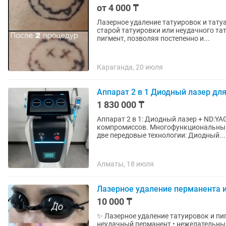
от 4 000 ₸
Лазерное удаление татуировок и татуажа без шра
старой татуировки или неудачного татуажа? Современный лазер эффектив
пигмент, позволяя постепенно и...
Караганда, 20 июля
Аппарат 2 в 1 Диодный лазер для
1 830 000 ₸
Аппарат 2 в 1: Диодный лазер + ND:YAG лазер Максимальная эффект
компромиссов. Многофункциональный лазерный аппарат нового поколения сочетает в себе
две передовые технологии: Диодный...
Алматы, 18 июля
Лазерное удаление перманента и
10 000 ₸
✨ Лазерное удаление татуировок и пигмента в Астане ✨ Уд
неудачный перманент • нежелательный пигмент 📍 Принимаю в городе А