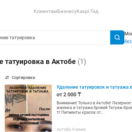
Клиентам
Бизнесу
Kaspi Гид
Мой
Акт
е татуировка в Актобе
(1)
Сортировка
Удаление татуировок и татуажа в
от 2 000 ₸
Внимание! Только в Актобе! Лазерное 
жженка и татуажа бровей Татуаж бровей, перманентный макияж бровей, растушевка - 13000
тг Пигменты красок от...
Актобе, 9 июня