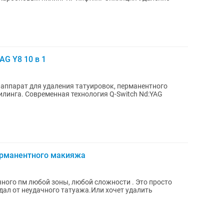
AG Y8 10 в 1
 аппарат для удаления татуировок, перманентного
линга. Современная технология Q-Switch Nd:YAG
ерманентного макияжа
 пм любой зоны, любой сложности . Это просто
адал от неудачного татуажа.Или хочет удалить