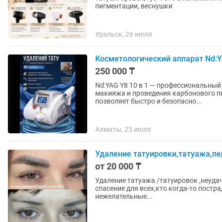
пигментации, веснушки
Уральск, 26 июля
Косметологический аппарат Nd:Y
250 000 ₸
Nd:YAG Y8 10 в 1 — профессиональный
макияжа и проведения карбонового пи
позволяет быстро и безопасно...
Алматы, 23 июля
Удаление татуировки,татуажа,п
от 20 000 ₸
Удаление татуажа /татуировок ,неудачного
спасение для всех,кто когда-то постр
нежелательные...