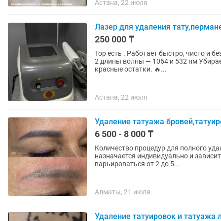
Астана, 22 июля
Лазер для удаления тату,перман
250 000 ₸
Тор есть . Работает быстро, чисто и безопасно. Почтенью стоит взять именно этот аппарат: 🔥
2 длины волны — 1064 и 532 нм Убирае
красные остатки. 🔥...
Астана, 22 июля
Удаление татуажа бровей,татуи
6 500 - 8 000 ₸
Количество процедур для полного уд
назначается индивидуально и зависит 
варьироваться от 2 до 5...
Алматы, 21 июля
Удаление татуировок и татуажа 