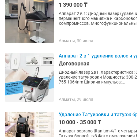
1 390 000 ₸
Аппарат 2 в 1: Диодный лазер (удален
перманентного макияжа и карбонового пилинга) Максимальная 
компромиссов. Многофункциональн
Алматы, 30 июля
Аппарат 2 в 1 удаление волос и 
Договорная
Диодный лазер 2в1. Характеристика: 
удаление татуировки Мощность: 300-2
755-1064nm Ширина импульса:...
Алматы, 29 июля
Удаление Татуировки и татуаж б
10 000 - 35 000 ₸
Аппарат soprano titanium 4/1 с четырьмя волнами Процедуры Удалени
Татуаж бровей, губ Фото омоложения Карбоновый пилинг RF лифтинг Эпиляция Удаление