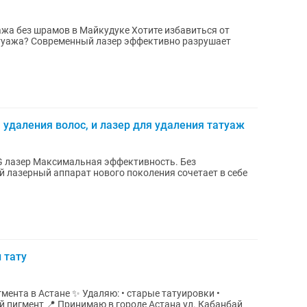
мов в Майкудуке Хотите избавиться от
но разрушает
 удаления волос, и лазер для удаления татуаж
ивность. Без
 тату
аляю: • старые татуировки •
стана ул. Кабанбай