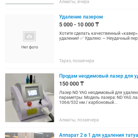
Алматы, вчера
Удаление лазером
5 000 - 10 000 ₸
Хотите сделать качественный «кавер»
удаление! ✅ Удаляю: — Неудачный пер
Тараз, позавчера
Продам неодимовый лазер для у
150 000 ₸
Лазер ND YAG неодимовый для удаления тату и ка
параметры: Модель лазера: ND YAG лазер с модуля
1064/532 нм / карбоновый...
Алматы, позавчера
Аппарат 2 в 1 для удаления тату