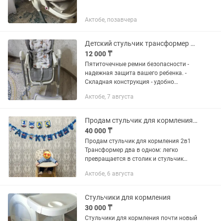
Актобе, позавчера
Детский стульчик трансформер серый для кормления
12 000 ₸
Пятиточечные ремни безопасности -
надежная защита вашего ребенка. -
Складная конструкция - удобно
хранить и транспортировать. -
Актобе, 7 августа
Регулировка высоты и наклона спинки
- подстраивается под потребности...
Продам стульчик для кормления 2в1
40 000 ₸
Продам стульчик для кормления 2в1
Трансформер два в одном: легко
превращается в столик и стульчик
Удобный и устойчивый Чехол
Актобе, 6 августа
водонепроницаемый, легко чистится
Изготовлен из экологичных...
Стульчики для кормления
30 000 ₸
Стульчики для кормления почти новый