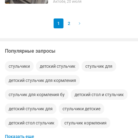
Актобе, 20 июля
легко передвигается при помощи
колесиков. Расстояние между...
1
2
Популярные запросы
стульчики
детский стульчик
стульчик для
детский стульчик для кормления
стульчик для кормления бу
детский стол и стульчик
детский стульчик для
стульчики детские
детский стол стульчик
стульчик кормления
Показать еще
стульчик для кармления
стул стульчик