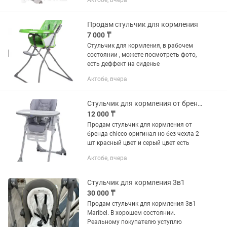
Актобе, вчера
которое может быть подключено к
приложению и вы сможете...
Продам стульчик для кормления
7 000 ₸
Стульчик для кормления, в рабочем
состоянии , можете посмотреть фото,
есть деффект на сиденье
Актобе, вчера
Стульчик для кормления от бренда chicco
12 000 ₸
Продам стульчик для кормления от
бренда chicco оригинал но без чехла 2
шт красный цвет и серый цвет есть
Актобе, вчера
Стульчик для кормления 3в1
30 000 ₸
Продам стульчик для кормления 3в1
Maribel. В хорошем состоянии.
Реальному покупателю уступлю