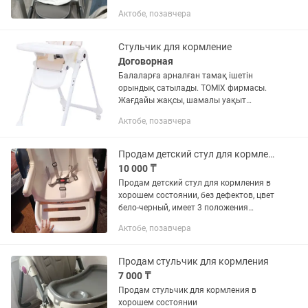
Актобе, позавчера
Стульчик для кормление
Договорная
Балаларға арналған тамақ ішетін
орындық сатылады. TOMIX фирмасы.
Жағдайы жақсы, шамалы уақыт
қолдандық, тазасымен упаковкада тұр.
Актобе, позавчера
Арзанға беремін. Цвет серый, дәл
суреттегідей. :
Продам детский стул для кормления
10 000 ₸
Продам детский стул для кормления в
хорошем состоянии, без дефектов, цвет
бело-черный, имеет 3 положения
столешницы и спинки стула
Актобе, позавчера
Продам стульчик для кормления
7 000 ₸
Продам стульчик для кормления в
хорошем состоянии