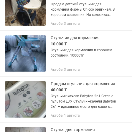
Продам детский стульчик для
кормления фирмы Chicco оригинал. В
хорошем состоянии. На колесиках
несколько положений сиденья.торг
Актобе, 3 августа
Стульчик для кормления
10 000 ₸
Стульчик для кормления в хорошем
состоянии. 10000тг
Актобе, 3 августа
Продам стульчик для кормления
40 000 ₸
Стульчик-качели Babyton 2в1 Green с
пультом Д/У Стульчик-качели Babyton
2в1 – идеальное место для вашего
малыша. Уже с рождения он сможет
Актобе, 1 августа
отдохнуть на качелях под приятные
мелодии. А детки постарше...
Стулья для кормления