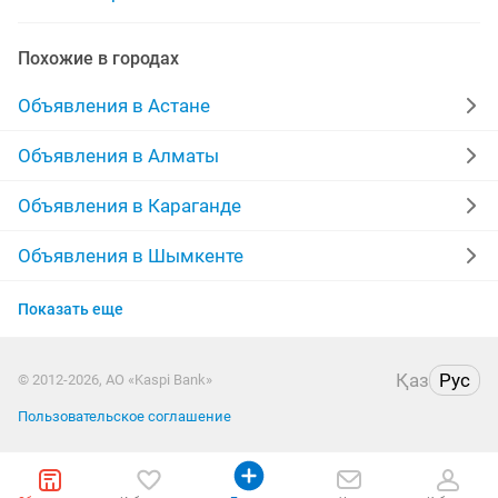
стульчик новые
стульчики для
чехол стульчик
Похожие в городах
стульчик состоянии отличное
стульчик
Объявления в Астане
детский стульчики
кроватка стульчик
Объявления в Алматы
Объявления в Караганде
Объявления в Шымкенте
Объявления в Усть-Каменогорске
Показать еще
Объявления в Актау
Қаз
Рус
© 2012-2026, АО «Kaspi Bank»
Объявления в Таразе
Пользовательское соглашение
Объявления в Павлодаре