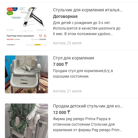
Стульчик для кормления итальянский бренд Peg perego siesta
Договорная
Для детей с рождения до 3-х лет.
Используется в качестве шезлонга до
6 мес. В этом положении удобно
укачивать малыша. Peg-Perego Siesta
Актобе, 25 июля
коричневый В магазине 169900 тг
стоит, отдам за 10 000тг
Стул для кормления
7 000 ₸
Продам стул для кормления,б/у, в
хорошем состоянии.
Актобе, 21 июля
Продам детский стульчик для кормления
12 000 ₸
Фирма peg perego Prima Pappa в
отличном состоянии Стульчик для
кормления от фирмы Peg perego Prima
Pappa произведено в Италии Стульчик