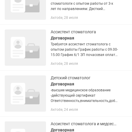
стоматологи с опытом работы от 3-х
лет по направлениям: Десткий
стоматолог Стоматолог терапевт Все
Актобе, 28 июля
условия обговариваются
индивидуально
Ассистент стоматолога
Договорная
Требуется ассистент стоматолога с
опытом работы График работы с 09.00-
15.00 График 6/1 ЗП почасовая оплата
Трудоустройство официальное
Актобе, 28 июля
Детский стоматолог
Договорная
-высшее медицинское образование
-действующий сертификат
Ответственность,внимательность,добр
ожелательность -опыт работы
Актобе, 24 июля
приветствуется
Ассистент стоматолога и медсестра в цсо
Договорная