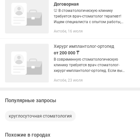
Договорная
🦷 В стоматологическую клинику
требуется врач-стоматолог терапевт!
Ищем специалиста с опытом работы,
который стремится к
Актобе, 16 июля
профессиональному развитию, готов
работать по современным протоколам
лечения и...
Хирург имплантолог-ортопед
от 200 000 ₸
В современную стоматологическую
клинику требуется врач стоматолог-
хирург-имплантолог-ортопед. Если вы
стремитесь работать в клинике с
Актобе, 23 июля
современным оборудованием, сильной
командой и достойным уровнем...
Популярные запросы
круглосуточная стоматология
Похожие в городах