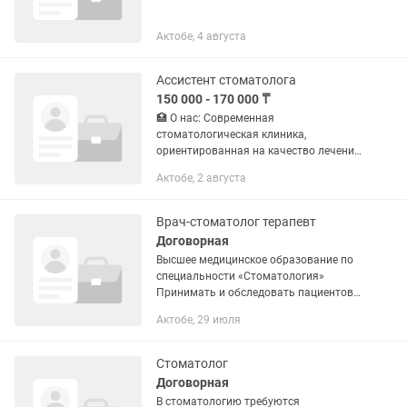
Актобе, 4 августа
Ассистент стоматолога
150 000 - 170 000 ₸
🏥 О нас: Современная
стоматологическая клиника,
ориентированная на качество лечения,
индивидуальный подход и комфорт
Актобе, 2 августа
пациентов. Мы расширяем команду и
ищем ассистента-стоматолога,
который работает...
Врач-стоматолог терапевт
Договорная
Высшее медицинское образование по
специальности «Стоматология»
Принимать и обследовать пациентов
Проводить терапевтическое лечение
Актобе, 29 июля
Стоматолог
Договорная
В стоматологию требуются