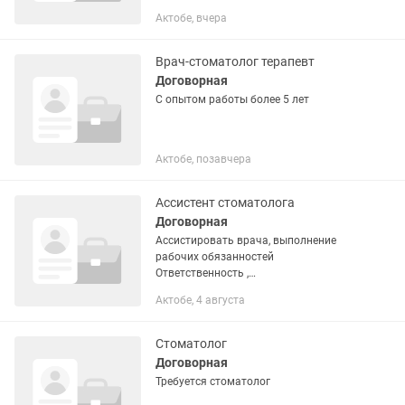
опытом работы. Мы - дружный и
Актобе, вчера
профессиональный коллектив,
ориентированный на качество...
Врач-стоматолог терапевт
Договорная
С опытом работы более 5 лет
Актобе, позавчера
Ассистент стоматолога
Договорная
Ассистировать врача, выполнение
рабочих обязанностей
Ответственность ,
стрессоустойчивость, пунктуальность,
Актобе, 4 августа
умение работать в команде
Стоматолог
Договорная
Требуется стоматолог