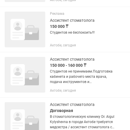
Актобе, сегодня
Реклама
Ассистент стоматолога
150 000 ₸
Студентов не беспокоить!!!
Актобе, сегодня
Ассистент стоматолога
150 000 - 160 000 ₸
Студентов не принимаем.Подготовка
кабинета и рабочего места врача,
подача инструментов и
материалов,ретракция,подготовка
Актобе, сегодня
пломбировочных
материалов,контроль чистоты и
порядка в процессе лечения🤍
Ассистент стоматолога
Договорная
В стоматологическую клинику Dr. Aigul
Kylyshevna в городе Актобе требуется
медсестра / ассистент стоматолога с