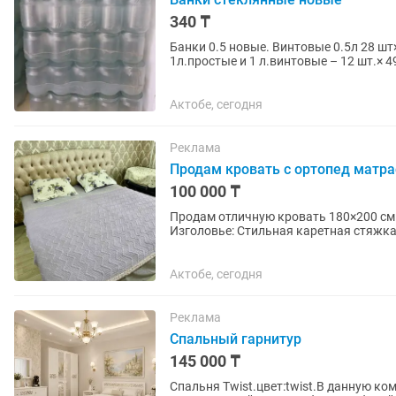
340 ₸
Банки 0.5 новые. Винтовые 0.5л 28 шт
1л.простые и 1 л.винтовые – 12 шт.× 49
бу банки, дешевле...
Актобе, сегодня
Реклама
Продам кровать с ортопед матр
100 000 ₸
Продам отличную кровать 180×200 см 
Изголовье: Стильная каретная стяжк
химчистки). Основание: Прочный ж
Актобе, сегодня
Реклама
Спальный гарнитур
145 000 ₸
Спальня Twist.цвет:twist.В данную к