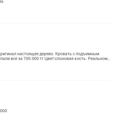
те
тоящее дерево. Кровать с подъемным
тг Цвет:слоновая кость. Реальному
2000