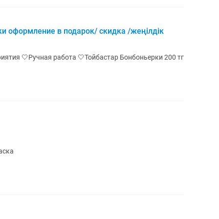
и оформление в подарок/ скидка /жеңілдік
оньерки 200 тг
аска