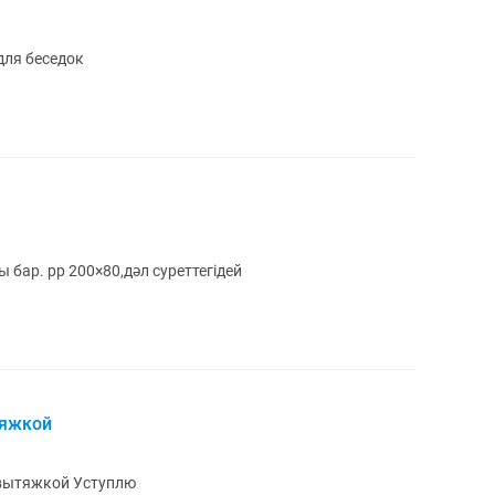
для беседок
бар. рр 200×80,дәл суреттегідей
тяжкой
кухонный гарнитур угловой с газом и вытяжкой Уступлю