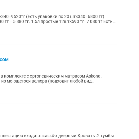
×340=9520тг (Есть упаковки по 20 шт×340=6800 тг)
0 тг = 5 880 тг. 1.5л простые 12шт×590 тг=7 080 тг Есть
асом
в комплекте с ортопедическим матрасом Askona.
а из моющегося велюра (подходит любой вид
елезный...
омплектацию входит:шкаф 4-х дверный.Кровать .2 тумбы