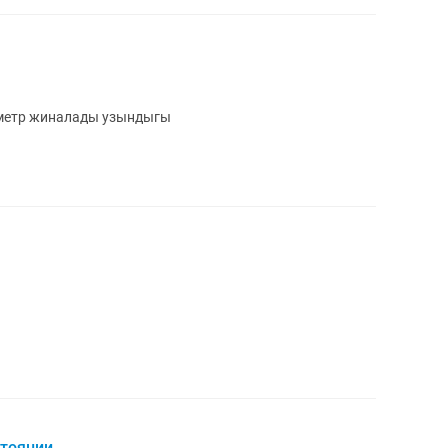
1метр жиналады узындыгы
стоянии