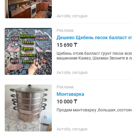
Актобе, сегодня
Реклама
Дешево Щебень песок балласт от
15 690 ₸
Щебень отсев балласт грунт песок вс
машинами Камаз, Шахман Звоните в л
Актобе, сегодня
Реклама
Монтаварка
10 000 ₸
Продам мантоварку ,большая ,состоян
Актобе, сегодня