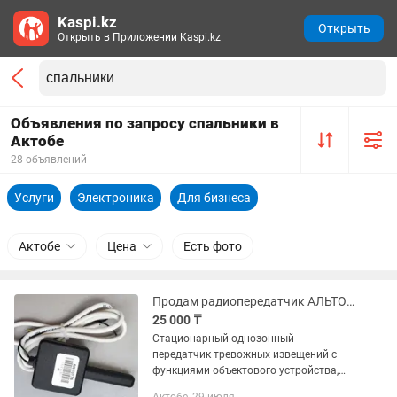
Kaspi.kz
Открыть
Открыть в Приложении Kaspi.kz
Объявления по запросу спальники в
Актобе
28 объявлений
Услуги
Электроника
Для бизнеса
Актобе
Цена
Есть фото
Продам радиопередатчик АЛЬТОНИКА RR 701 TS
25 000 ₸
Стационарный однозонный
передатчик тревожных извещений с
функциями объектового устройства,
внешнее питание, два шлейфа -