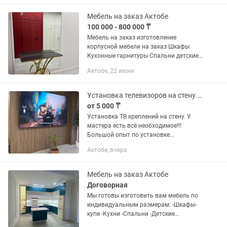
по договору -Гарантия и...
Мебель на заказ Актобе
100 000 - 800 000 ₸
Мебель на заказ изготовление
корпусной мебели на заказ Шкафы
Кухонные гарнитуры Спальни детские
Прихожие Санузлы ТВ тумба Опыт
Актобе, 22 июня
работы более 15 лет Замер установка
бесплатно Действует рассрочка...
Установка телевизоров на стену. Крепление - Кронштейны Продажа креплений
от 5 000 ₸
Установка ТВ креплений на стену. У
мастера есть всё необходимое!!!
Большой опыт по установке
телевизоров на стену!!! Кронштейны
Актобе, вчера
любой сложности. С наклоном,
поворотные, на кухню, в спальню и...
Мебель на заказ Актобе
Договорная
Мы готовы изготовить вам мебель по
индивидуальным размерам: -Шкафы-
купе -Кухни -Спальни -Детские
-Гардеробные -Прихожие -Офисная