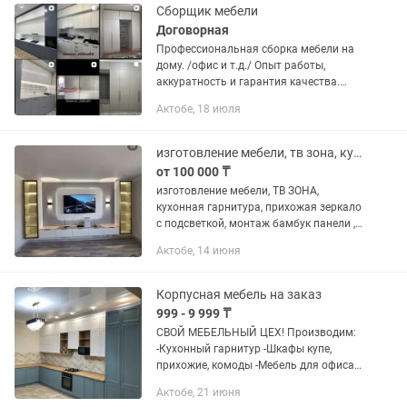
Сборщик мебели
Договорная
Профессиональная сборка мебели на
дому. /офис и т.д./ Опыт работы,
аккуратность и гарантия качества.
Собираю: - кухни - шкафы-купе
Актобе, 18 июля
-спальни -детскую мебель - офисную
мебель Работаю чисто и без...
изготовление мебели, тв зона, кухонная гарнитура, бамбук панель, зеркало
от 100 000 ₸
изготовление мебели, ТВ ЗОНА,
кухонная гарнитура, прихожая зеркало
с подсветкой, монтаж бамбук панели ,
спальная зона, все
Актобе, 14 июня
материалы,установка, монтаж
электричества-все включено в
стоимость
Корпусная мебель на заказ
999 - 9 999 ₸
СВОЙ МЕБЕЛЬНЫЙ ЦЕХ! Производим:
-Кухонный гарнитур -Шкафы купе,
прихожие, комоды -Мебель для офиса
-Детские мебели по индивидуальному
Актобе, 21 июня
заказу -Спальный гарнитур -Работаем