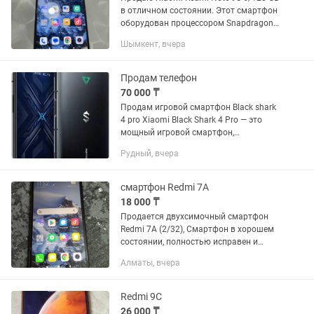
в отличном состоянии. Этот смартфон
оборудован процессором Snapdragon
720G, дисплеем 6,67 дюйма и батареей
Шымкент, вчера
на 5020 матч для долгого времени
работы. Камера 48 Мп с...
Продам телефон
70 000 ₸
Продам игровой смартфон Black shark
4 pro Xiaomi Black Shark 4 Pro — это
мощный игровой смартфон,
оснащенный процессором Snapdragon
Рудный, вчера
888, 6,67-дюймовым Super AMOLED-
экраном с частотой 144 Гц,...
смартфон Redmi 7A
18 000 ₸
Продается двухсимочный смартфон
Redmi 7A (2/32), Смартфон в хорошем
состоянии, полностью исправен и
готов служить новому владельцу.
Алматы, вчера
Данный смартфон из первых рук,
упаковка и все предоставляемые...
Redmi 9C
26 000 ₸