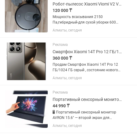
Робот-пылесос Xiaomi Viomi V2 Vacuum Cleaner
120 000 ₸
Мощность всасывания 2150
Па,гибридный-для сухой уборки 600
мл,влажная 560
Алматы, сегодня
мл,безсшумный,управление со
смартфона,батарея емкости
3200mAh,вес 3.27kg.
Реклама
Смартфон Xiaomi 14T Pro 12 ГБ/1024 ГБ серый
360 000 ₸
Продам Смартфон Xiaomi 14T Pro 12
ГБ/1024 ГБ серый , состояние нового
полный комплект. Только продажа,
Алматы, сегодня
обмен не интересен
Реклама
Портативный сенсорный монитор AVRON 15.6 второй экран для работы
44 990 ₸
🖥 Портативный сенсорный монитор
AVRON 15.6" — второй экран для
работы, игр и смартфона! Нужен
Алматы, сегодня
дополнительный экран, который
можно взять с собой куда угодно?