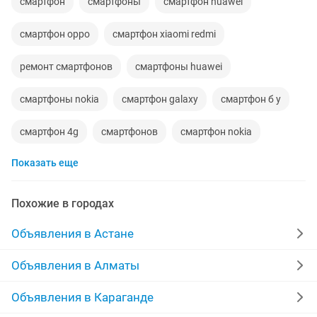
смартфон
смартфоны
смартфон huawei
смартфон oppo
смартфон xiaomi redmi
ремонт смартфонов
смартфоны huawei
смартфоны nokia
смартфон galaxy
смартфон б у
смартфон 4g
смартфонов
смартфон nokia
Показать еще
смартфоны oppo
смартфоны б у
смартфоны самсунг
смартфон редми
Похожие в городах
смартфоны 4g
смартфоны редми
Объявления в Астане
держатель смартфона
смартфон redmi note
Объявления в Алматы
смартфон google
2018 смартфон
Объявления в Караганде