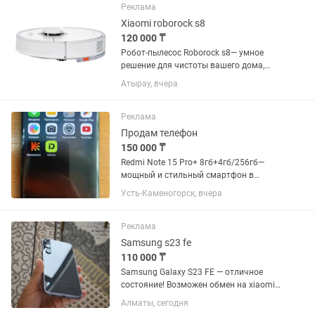
AVRON 15.6" легко подключается к...
Реклама
Xiaomi roborock s8
120 000 ₸
Робот-пылесос Roborock s8— умное
решение для чистоты вашего дома,
объединяющее высокую мощность
Атырау, вчера
всасывания и инновационные
технологии в одном устройстве. ✨
Особенности: •✅ Мощность
Реклама
всасывания 4200...
Продам телефон
150 000 ₸
Redmi Note 15 Pro+ 8гб+4гб/256гб—
мощный и стильный смартфон в
отличном состоянии. Телефону 2
Усть-Каменогорск, вчера
недели, продается в связи с тем что
подарили другой телефон Коробка,
зарядка,документы, чек имееться
Реклама
Samsung s23 fe
110 000 ₸
Samsung Galaxy S23 FE — отличное
состояние! Возможен обмен на xiaomi
13, 14, oneplas 11,12, poxo x8, pixel 7 pro
Алматы, сегодня
с моей доплатой 📱 Продаю Samsung