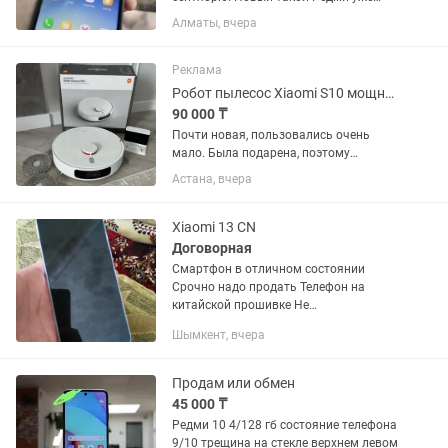
стоит 100.000 на Каспи. У меня
Алматы, вчера
недорого Продам Redmi A5 черного
цвета, с памятью 128 Гб, в отличном
состоянии, самый надёжный и...
Реклама
Робот пылесос Xiaomi S10 мощная, многофунк-ная модель 4000 Па, лазерная.
90 000 ₸
Почти новая, пользовались очень
мало. Была подарена, поэтому
продается. Состояние отличное.
Астана, вчера
Xiaomi S10+ — мощная,
многофункциональная модель:
4000 Па, лазерная навигация, двойное
Xiaomi 13 CN
давление при мытье,...
Договорная
Смартфон в отличном состоянии
Срочно надо продать Телефон на
китайской прошивке Не
верифицирован Находится в черном
Шымкент, вчера
списке, но его можно верифицировать
Продам или обмен
45 000 ₸
Редми 10 4/128 гб состояние телефона
9/10 трещина на стекле верхнем левом