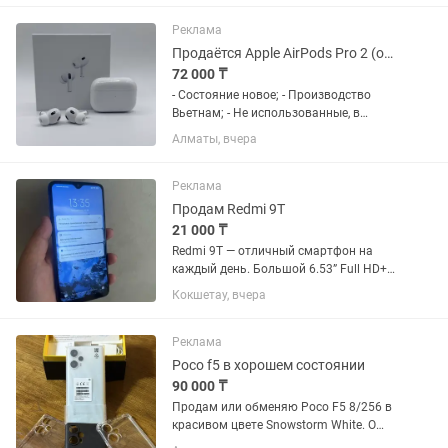
Galaxy S23 FE. Телефон полностью
исправен, работает...
Реклама
Продаётся Apple AirPods Pro 2 (оригинал)
72 000 ₸
- Состояние новое; - Производство
Вьетнам; - Не использованные, в
чистом виде (все видно на фото); -
Алматы, вчера
Продукт можно использовать и со
смартфонами других брендов
(Samsung, Xiaomi, Realme и т.п.); - В...
Реклама
Продам Redmi 9T
21 000 ₸
Redmi 9T — отличный смартфон на
каждый день. Большой 6.53” Full HD+
экран, мощная батарея 6000 мА·ч
Кокшетау, вчера
(держит заряд очень хорошо],
стереодинамики, NFC для
бесконтактной оплаты и
Реклама
производительный...
Poco f5 в хорошем состоянии
90 000 ₸
Продам или обменяю Poco F5 8/256 в
красивом цвете Snowstorm White. О
смартфоне: Состояние: Отличное,