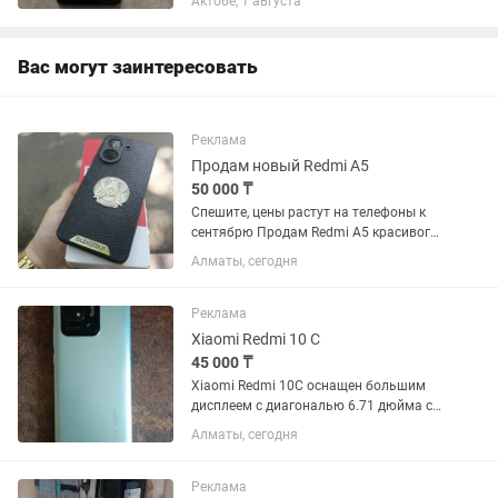
Актобе, 1 августа
функции работают: камера, динамики,
микрофон, Wi-Fi, Bluetooth,...
Вас могут заинтересовать
Реклама
Продам новый Redmi A5
50 000 ₸
Спешите, цены растут на телефоны к
сентябрю Продам Redmi A5 красивого
золотого цвета, в идеальном
Алматы, сегодня
состоянии нового телефона, самый
надёжный и качественный смартфон в
среднем сегменте, который...
Реклама
Xiaomi Redmi 10 C
45 000 ₸
Xiaomi Redmi 10C оснащен большим
дисплеем с диагональю 6.71 дюйма с
защитным стеклом Corning Gorilla
Алматы, сегодня
Glass, которое защищает экран от
царапин и повреждений при падениях.
Redmi 10C позволяет...
Реклама