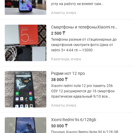
углу на работу не влияет сам
смартфон шустрый все игры хороши
Алматы, вчера
тянет не зависает все оригинальное
ничего не менялось отпечаток...
Смартфоны и телефоныXiaomi redmi 5plus
2 500 ₸
Телефоны разные от стационарных до
смартфонов смотрите фото.Цена от
redmi 5+ 4-64 гб ----15000 .
Караганда, вчера
Редми нот 12 про
38 000 ₸
Хiaomi redmi note 12 pro память 256
ОЗУ 12 расширяется до 16 смартфон
практически идеальный 9/10 все
работает без проблем и нареканий,
Алматы, вчера
смартфон поддерживает все игры и
приложения, смартфоном бережно...
Xiomi Redmi 9s 6/128gb
50 000 ₸
Продаю Xiaomi Redmi Note 9S 6/128 GB