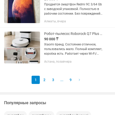
Продается смартфон Redmi 9C 3/64 Gb
с заводской упаковкой. Полностью в
рабочем состоянии. Без повреждений
и дефектов. Только продажа. В придачу
Алматы, вчера
идут несколько чехлов см. фото.
Робот-пылесос Roborock Q7 Plus Auto Empty Dock
90 000 ₸
Xiaomi бренд. Состояние отличное,
пользовались мало. Полный комплект,
коробка есть. Работает через Wi-Fi/
смартфон, можно выстроить свой
Астана, позавчера
маршрут. Также через Умный дом. На
Kaspi новый стоит - 400 000...
1
2
3
...
9
Популярные запросы