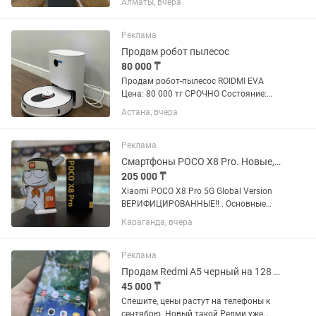
Алматы, вчера
полностью рабочий (камеры, NFC,
отпечаток пальца — всё работает на
100%). Экран чистый, без...
Реклама
Продам робот пылесос
80 000 ₸
Продам робот-пылесос ROIDMI EVA
Цена: 80 000 тг СРОЧНО Состояние:
хорошее В комплекте отдам доп тряпку
Астана, вчера
и пылесборник 📍Функционал: • Сухая и
влажная уборка • Несколько режимов:
зигзаг, вдоль стен,...
Реклама
Смартфоны POCO X8 Pro. Новые, оригинал. Гарантия 1 год. Караганда
205 000 ₸
Xiaomi POCO X8 Pro 5G Global Version
ВЕРИФИЦИРОВАННЫЕ!! . Основные
характеристики: - Экран: 6,59" AMOLED-
Караганда, вчера
дисплей 1,5K, 120 Гц, сверхяркий -
Разрешение: 2756×1268 - Процессор:
Восьмиядерный CPU, до...
Реклама
Продам Redmi A5 черный на 128 Гб
45 000 ₸
Спешите, цены растут на телефоны к
сентябрю. Новый такой Редми уже