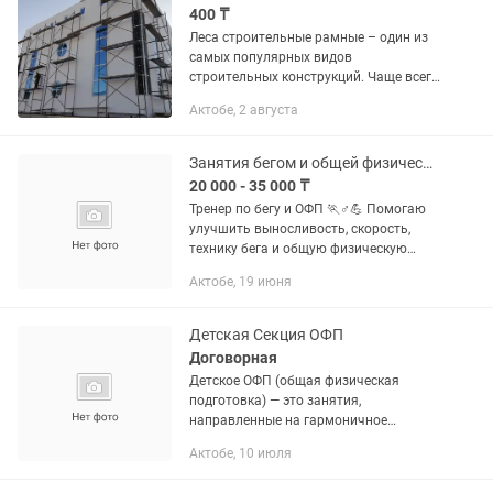
400 ₸
Леса строительные рамные – один из
самых популярных видов
строительных конструкций. Чаще всего
они используются при выполнении
Актобе, 2 августа
самых разнообразных ремонтных и
отделочных работ фасадов зданий....
Занятия бегом и общей физической подготовкой
20 000 - 35 000 ₸
Тренер по бегу и ОФП 🏃♂️💪 Помогаю
улучшить выносливость, скорость,
технику бега и общую физическую
подготовку. Работаю с начинающими
Актобе, 19 июня
и теми, кто уже тренируется и хочет
выйти на новый уровень. Что...
Детская Секция ОФП
Договорная
Детское ОФП (общая физическая
подготовка) — это занятия,
направленные на гармоничное
физическое развитие ребенка. На
Актобе, 10 июля
тренировках дети не занимаются узкой
спортивной специализацией, а