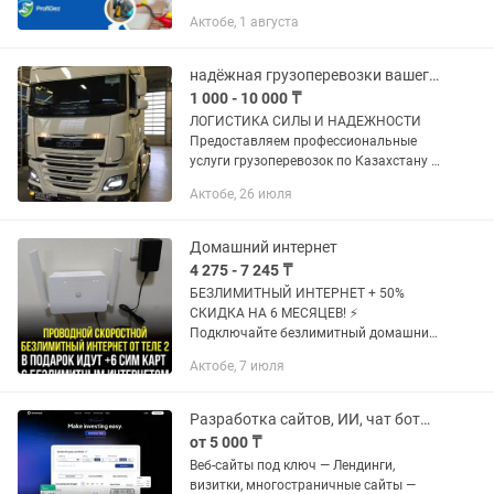
дератизации подлежат обязательному
Актобе, 1 августа
лицензированию. Наша компания
успешно прошла все проверки и
получила...
надёжная грузоперевозки вашего бизнеса!
1 000 - 10 000 ₸
ЛОГИСТИКА СИЛЫ И НАДЕЖНОСТИ
Предоставляем профессиональные
услуги грузоперевозок по Казахстану и
СНГ! ✔ Фура DAF XF 106, 2018 года —
Актобе, 26 июля
мощь 480 л.с., высокая надежность и
стабильность на дороге! ✔...
Домашний интернет
4 275 - 7 245 ₸
БЕЗЛИМИТНЫЙ ИНТЕРНЕТ + 50%
СКИДКА НА 6 МЕСЯЦЕВ! ⚡
Подключайте безлимитный домашний
интернет от Теле2 с высокой
Актобе, 7 июля
скоростью и забудьте о лимитах! 💥
Специальное предложение – СКИДКА
50% на первые 6...
Разработка сайтов, ИИ, чат боты, IT решения
от 5 000 ₸
Веб-сайты под ключ — Лендинги,
визитки, многостраничные сайты —