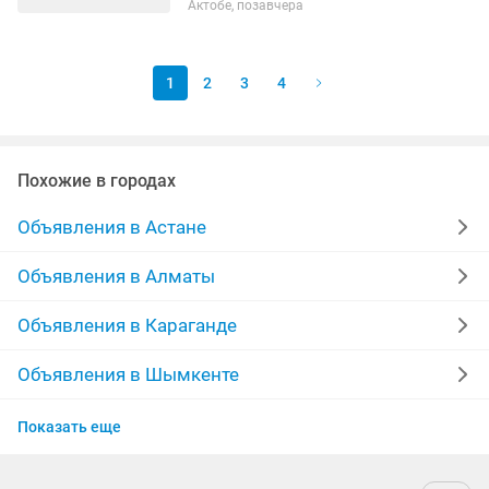
Актобе, позавчера
скорость.• Контакты: +
1
2
3
4
Похожие в городах
Объявления в Астане
Объявления в Алматы
Объявления в Караганде
Объявления в Шымкенте
Объявления в Усть-Каменогорске
Показать еще
Объявления в Актау