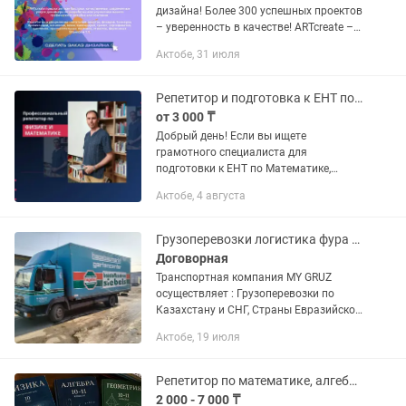
дизайна! Более 300 успешных проектов
– уверенность в качестве! ARTcreate –
это ваш надежный партнер в создании
Актобе, 31 июля
профессионального графического
дизайна, который...
Репетитор и подготовка к ЕНТ по математике и физике
от 3 000 ₸
Добрый день! Если вы ищете
грамотного специалиста для
подготовки к ЕНТ по Математике,
Физике и Математической
Актобе, 4 августа
грамотности, который точно знает всю
специфику экзамена (поскольку входит
в команду...
Грузоперевозки логистика фура 10 тонник газель межгород Актобе Шымкент Алма
Договорная
Транспортная компания MY GRUZ
осуществляет : Грузоперевозки по
Казахстану и СНГ, Страны Евразийской
экономического союза. Доставка груза
Актобе, 19 июля
отдельной машиной от двери до двери.
Перевозка негабарита,...
Репетитор по математике, алгебре, геометрии и физике
2 000 - 7 000 ₸