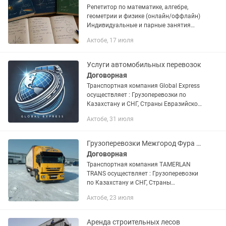
Репетитор по математике, алгебре,
геометрии и физике (онлайн/оффлайн)
Индивидуальные и парные занятия
для школьников. Немного обо мне.
Актобе, 17 июля
Мне 19 лет, окончил школу с физико-
математическим уклоном,...
Услуги автомобильных перевозок
Договорная
Транспортная компания Global Express
осуществляет : Грузоперевозки по
Казахстану и СНГ, Страны Евразийской
экономического союза. Доставка груза
Актобе, 31 июля
отдельной машиной от двери до двери.
Перевозка...
Грузоперевозки Межгород Фура Тент площадки Газельи Астана Алматы Семей Ақта
Договорная
Транспортная компания TAMERLAN
TRANS осуществляет : Грузоперевозки
по Казахстану и СНГ, Страны
Евразийской экономического союза.
Актобе, 23 июля
Доставка груза отдельной машиной от
двери до двери. Перевозка...
Аренда строительных лесов