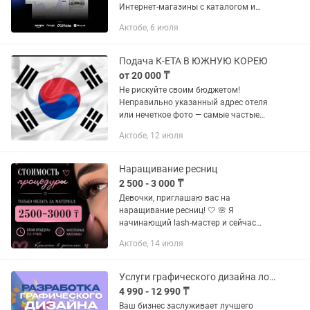
Интернет-магазины с каталогом и
оплатой — Корпоративные сайты,
Актобе, 6 июля
порталы — SaaS, CRM/ERP-системы —
Адаптация под мобильные, высокая...
Подача К-ЕТА В ЮЖНУЮ КОРЕЮ
от 20 000 ₸
Не рискуйте своим бюджетом!
Неправильно указанный адрес отеля
или нечеткое фото — самые частые
причины отказа в K-ETA. Почему
Актобе, 12 июля
выбирают меня: -Скорость: Подача в
день обращения. - Опыт: Знаю все...
Наращивание ресниц
2 500 - 3 000 ₸
Девочки, приглашаю вас на
наращивание ресниц! 🤍 🌸 Я
начинающий lash-мастер и сейчас
активно отрабатываю скорость,
Актобе, 14 июля
технику и пополняю портфолио. 💸
Оплата только за материал — 2 500–3
000 тг ✨ Любой...
Услуги графического дизайна логотипов, баннеров, визиток, презентации
4 990 - 12 990 ₸
Ваш бизнес заслуживает лучшего