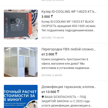
Актобе, 20 июля
встроенного привода управления
скоростью. Конструкция
электронного...
Кулер ID-COOLING WF-14025-XT black скорость вращения
3 000 ₸
Кулер ID-COOLING WF-14025-XT BLACK
СКОРОСТЬ вращения 800-1600 об/мин
Тип подшипника гидродинамическиий
Тип коннектора 4-pin
Актобе, 14 июля
Перегородки ПВХ любой сложности, с гарантией
от 2 000 ₸
Нужно разделить пространство в
офисе, магазине или дома? Мы
изготовим и установим надежные
перегородки из ПВХ-профиля под
Актобе, 6 июля
ключ. Поченьу выбирают нас:
Собственное производство: никаких
наценок...
Дезинфекция тараканов, клопов, муравьев, ос. Уничтожение насекомых и грызун
от 13 000 ₸
🛡 ВАША БЕЗОПАСНОСТЬ – ПОД
ЗАЩИТОЙ ЗАКОНА! 📜 С 2025 года
услуги дезинфекции, дезинсекции и