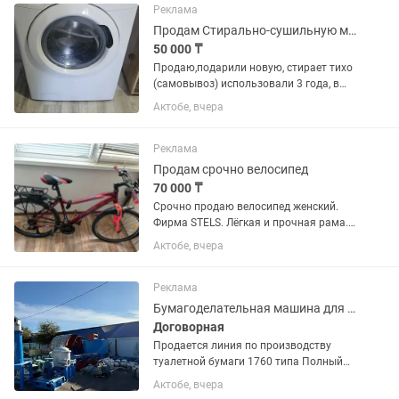
развивают...
Реклама
Продам Стирально-сушильную машину Candy Smart 6 кг / 1300 об/мин (с сушкой)
50 000 ₸
Продаю,подарили новую, стирает тихо
(самовывоз) использовали 3 года, в
рабочее состояние.продаем потому,что
Актобе, вчера
новую подарили ТипСтирально-
сушильная машина Бренд /
модельCandy Smart (Smart Touch /...
Реклама
Продам срочно велосипед
70 000 ₸
Срочно продаю велосипед женский.
Фирма STELS. Лёгкая и прочная рама.
Амортизационная передняя вилка —
Актобе, вчера
комфортная езда по неровной дороге.
21 скорость — удобно как для города,
так и для прогулок. ...
Реклама
Бумагоделательная машина для производства туалетной бумаги. Возможен обмен.
Договорная
Продается линия по производству
туалетной бумаги 1760 типа Полный
комплект оборудования:
Актобе, вчера
бумагоделательная машина + узлы