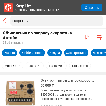
Kaspi.kz
Открыть
Открыть в Приложении Kaspi.kz
Объявления по запросу скорость в
Актобе
94 объявления
Работа
Хобби и спорт
Услуги
Электроника
Для дом
Актобе
Цена
На обмен
Есть фото
Электронный регулятор скорости ESD5500E
50 000 ₸
Электронный регулятор скорости
ESD5500E используется в дизель-
генераторных установках на основе
двигателей Cummins, с поддержкой