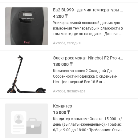
для подготовки массы Основные
техничасаасаасаеские...
Ea2 BL999 - датчик температуры и влажности
4 200 ₸
Универсальный выносной датчик для
измерения температуры и влажности в
том месте, где он находится. Данные с
этого прибора поступают на основную
Актобе, сегодня
базу и отображаются на дисплее. Как
правило, скорость...
Электросамокат Ninebot F2 Pro черный
130 000 ₸
Количество колес-2 Складной-Да
Особенности-Подножка С сиденьем-
Нет Цвет черный Вес 18.5 кг
Максимальная нагрузка 120.0 кг
Актобе, позавчера
Материал рамы алюминиевый сплав
Тип аккумулятора Li-ion Емкость...
Кондитер
15 000 ₸
Кондитер с опытом• Оплата: 15 000 тг/
день (выплаты еженедельно).• График:
6/1, с 9:00 до 18:00.• Требования: Опыт
работы обязательно, аккуратность,