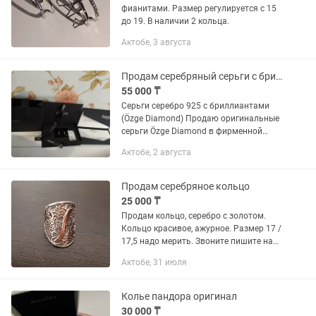
фианитами. Размер регулируется с 15
до 19. В наличии 2 кольца.
Актобе, 3 августа
Продам серебряный серьги с бриллиантами
55 000 ₸
Серьги серебро 925 с бриллиантами
(Özge Diamond) Продаю оригинальные
серьги Özge Diamond в фирменной
упаковке. Серебро 925 пробы, вес 2,80 г
Актобе, 2 августа
Вставки: 2 бриллианта, круглая
огранка, 0,009 ct каждый...
Продам серебряное кольцо
25 000 ₸
Продам кольцо, серебро с золотом.
Кольцо красивое, ажурное. Размер 17 /
17,5 надо мерить. Звоните пишите на
по указанному номеру.
Актобе, 31 июля
Колье пандора оригинал
30 000 ₸