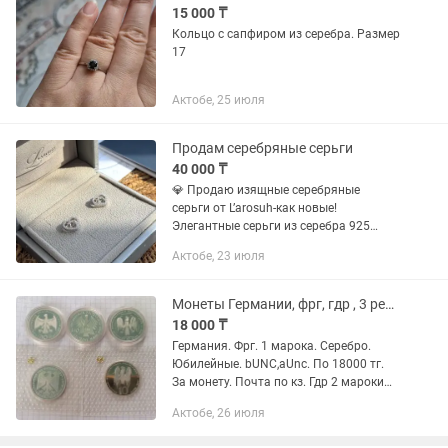
15 000 ₸
Кольцо с сапфиром из серебра. Размер
17
Актобе, 25 июля
Продам серебряные серьги
40 000 ₸
💎 Продаю изящные серебряные
серьги от L’arosuh-как новые!
Элегантные серьги из серебра 925
пробы, носились всего один раз. 💫
Актобе, 23 июля
Универсальный, стильный дизайн —
подойдут как для повседневного
образа,...
Монеты Германии, фрг, гдр , 3 рейх др. Серебро юбилейные и ходовые монеты.
18 000 ₸
Германия. Фрг. 1 марока. Серебро.
Юбилейные. bUNC,aUnc. По 18000 тг.
За монету. Почта по кз. Гдр 2 мароки
юбилейные по 2000 тг. Германия . фрг.
Актобе, 26 июля
Vf 1 марка по 600 тг. 5 марок 1973 -
1200...