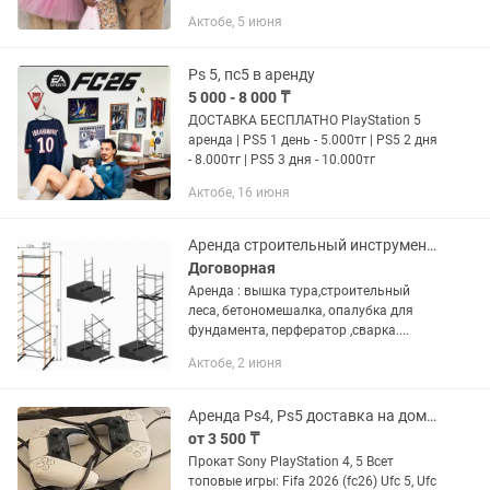
Веселые и действительно танцующие!
Актобе, 5 июня
💐Наши Тедди и его подруга украсят
ваш праздник, своим присутствием!...
Ps 5, пс5 в аренду
5 000 - 8 000 ₸
ДОСТАВКА БЕСПЛАТНО PlayStation 5
аренда | PS5 1 день - 5.000тг | PS5 2 дня
- 8.000тг | PS5 3 дня - 10.000тг
Актобе, 16 июня
Аренда строительный инструментов
Договорная
Аренда : вышка тура,строительный
леса, бетономешалка, опалубка для
фундамента, перфератор ,сварка....
Актобе, 2 июня
Аренда Ps4, Ps5 доставка на дом Sony PlayStation, пс5, пс4
от 3 500 ₸
Прокат Sony PlayStation 4, 5 Всет
топовые игры: Fifa 2026 (fc26) Ufc 5, Ufc