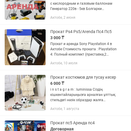
с кислородным и газовым баллонам
Генератор 220в - 5кв Болгарки
Перфораторы Шуруповерты
Актобе, 2 июня
Сварочный аппарат Стремянки и
лестницы Бетономешалка Тачки и
носилки Утюг...
Прокат Ps4 Ps5/Arenda Пс4 Пс5
3 000 ₸
Прокат и аренда Sony Playstation 4 в
Актобе Стоимость проката : Playstation
4: Полный комплект (приставка,2
джойстика,игры) Будни - 3000тг/ сутки
Актобе, 10 июля
Выходные - 3500 тг/ сутки Игры: FIFA
24, GTA5, UFC...
Прокат костюмов для тусау кесер
6 000 ₸
i n s t a g r a m : luminissa Сіздің
кішкентайларыңызға арналған ұлттық
стильдегі нәзік образдар жалға
беріледі ✨ Ұл балаға: • пиджак •
Актобе, 1 августа
шалбар • тақия • лофер 🏷 6000₸ Қыз
балаға: • тәж • көйлек •...
Прокат пс5 Аренда пс4
Договорная