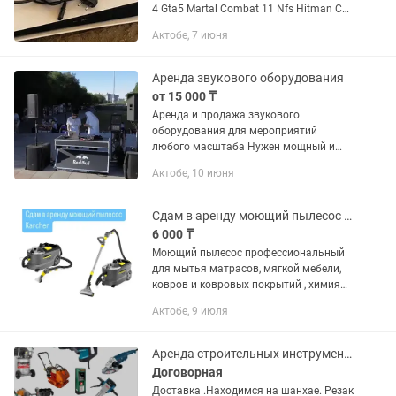
4 Gta5 Martal Combat 11 Nfs Hitman Call
off duty Tekken 7 Ps4 - 3500тг Ps5 -
Актобе, 7 июня
5500тг
Аренда звукового оборудования
от 15 000 ₸
Аренда и продажа звукового
оборудования для мероприятий
любого масштаба Нужен мощный и
чистый звук? Мы обеспечим ваше
Актобе, 10 июня
событие профессиональным
аудиовизуальным сопровождением
«под ключ» или подберем...
Сдам в аренду моющий пылесос Керхер
6 000 ₸
Моющий пылесос профессиональный
для мытья матрасов, мягкой мебели,
ковров и ковровых покрытий , химия
отдельно для брони 📲
Актобе, 9 июля
Аренда строительных инструментов
Договорная
Доставка .Находимся на шанхае. Резак