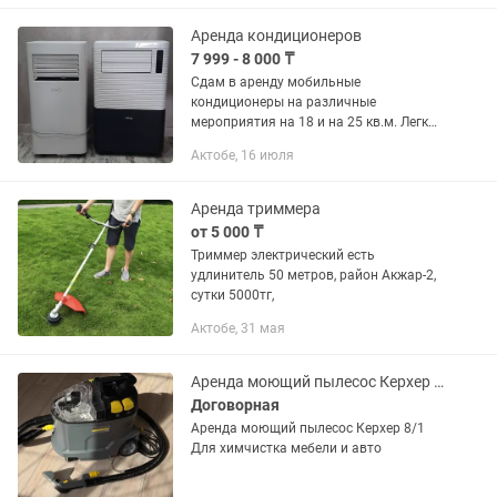
шланг, по которому из кондиционера
отводится...
Аренда кондиционеров
7 999 - 8 000 ₸
Сдам в аренду мобильные
кондиционеры на различные
мероприятия на 18 и на 25 кв.м. Легкий
монтаж.
Актобе, 16 июля
Аренда триммера
от 5 000 ₸
Триммер электрический есть
удлинитель 50 метров, район Акжар-2,
сутки 5000тг,
Актобе, 31 мая
Аренда моющий пылесос Керхер 8/1
Договорная
Аренда моющий пылесос Керхер 8/1
Для химчистка мебели и авто