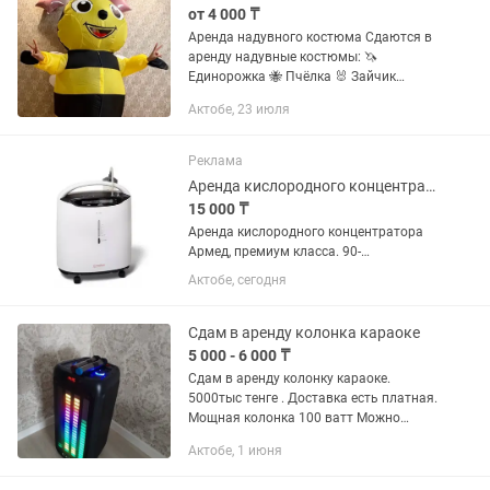
от 4 000 ₸
Аренда надувного костюма Сдаются в
аренду надувные костюмы: 🦄
Единорожка 🐝 Пчёлка 🐰 Зайчик
Стоимость — 4 000 тг за сутки.
Актобе, 23 июля
Подходят для дней рождения, детских
праздников, фотосессий, поздравлений
и...
Реклама
Аренда кислородного концентратора
15 000 ₸
Аренда кислородного концентратора
Армед, премиум класса. 90-
95%кислорода. 1 неделя-15 000 тг
Актобе, сегодня
1сутки - 3500тг (минимум 3 сутки)
Сдам в аренду колонка караоке
5 000 - 6 000 ₸
Сдам в аренду колонку караоке.
5000тыс тенге . Доставка есть платная.
Мощная колонка 100 ватт Можно
подключить на телефон, телевизор.
Актобе, 1 июня
Флешка, аух.