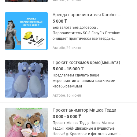
Актобе, 10 июля
Передвижные дизельные или
электрические модели (в комплекте с...
Аренда пароочистителя Karcher SC 3,в подарок насадка для окон .
5 000 ₸
Без залога Без договора .
Пароочиститель SC 3 EasyFix Premium
очищает практически все твердые
поверхности в доме без применения
Актобе, 26 июня
химических средств. Пароочиститель
Керхер удаляет стойкие загрязнения,...
Прокат костюмов крыс(мышата)
5 000 - 15 000 ₸
Предлагаем сделать ваше
мероприятие с нашими костюмами
незабываемыми
Актобе, 16 июня
Прокат аниматор Мишка Тедди
3 000 - 5 000 ₸
Прокат Мишки Тедди Наши Мишки
Тедди! !!🧸🧸 Шикарные и пушистые!
Новые! 🎀Красивые и фотогеничные! 🎁