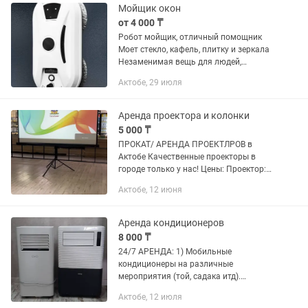
Мойщик окон
от 4 000 ₸
Робот мойщик, отличный помощник
Моет стекло, кафель, плитку и зеркала
Незаменимая вещь для людей,
живущих на верхних этажах - за вас
Актобе, 29 июля
помоет окна снаружи без рисков! В
комплекте страховочный тросс,...
Аренда проектора и колонки
5 000 ₸
ПРОКАТ/ АРЕНДА ПРОЕКТЛРОВ в
Актобе Качественные проекторы в
городе только у нас! Цены: Проектор:
5000 тг+Экран Колонки - 3000 тг
Актобе, 12 июня
Аренда/прокат проектора + экран для
мероприятия, слайд-шоу,...
Аренда кондиционеров
8 000 ₸
24/7 АРЕНДА: 1) Мобильные
кондиционеры на различные
мероприятия (той, садака итд).
Простая установка! Для его установки
Актобе, 12 июля
достаточно вывести гофрированный