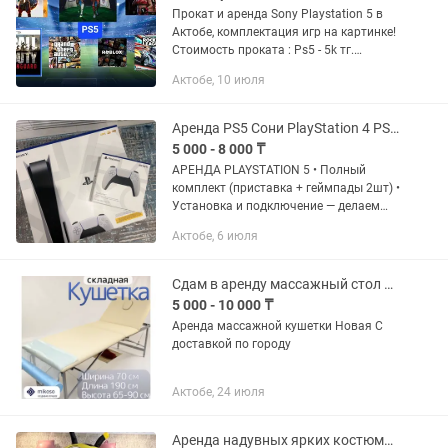
Прокат и аренда Sony Playstation 5 в
Актобе, комплектация игр на картинке!
Стоимость проката : Ps5 - 5k тг.
Playstation 4: Полный комплект
Актобе, 10 июля
(приставка,2...
Аренда PS5 Сони PlayStation 4 PS4 ps4 na dom плейстешн
5 000 - 8 000 ₸
АРЕНДА PLAYSTATION 5 • Полный
комплект (приставка + геймпады 2шт) •
Установка и подключение — делаем
сами • Бесплатная доставка по городу
Актобе, 6 июля
ЦЕНЫ: 1 день — 5 000 тг 2 дня — 8 000
тг 3 дня — 10 000...
Сдам в аренду массажный стол кушетка
5 000 - 10 000 ₸
Аренда массажной кушетки Новая С
доставкой по городу
Актобе, 24 июля
Аренда надувных ярких костюмов !