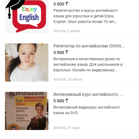
3 000 ₸
Репетиторство и курсы английского
языка для взрослых и детей Enjoy
English. Опыт работы более 10 лет,
практика в США. Проведение уроков в
Актобе, 6 июня
удобном формате онлайн и оффлайн.
Один уровень за 6 месяцев....
Репетитор по английскому ОНЛАЙН
3 000 ₸
Интересные и качественные уроки по
английскому языку. Для школьников и
взрослых. Онлайн по видеозвонку.
Индивидуально, в парах и группах.
Актобе, 18 июня
Максимум 4 ученика в группе.
Прорабатываем все навыки -...
Интенсивный курс английского, начальный уровень
5 000 ₸
Интенсивный видеокурс английского
языка на DVD
Актобе, 31 мая