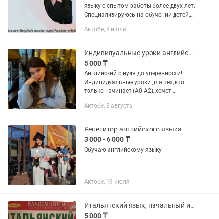
языку с опытом работы более двух лет.
Специализируюсь на обучении детей,
подростков и взрослых — для каждого
Актобе, 8 июля
ученика создаю свою индивидуальную
методику, чтобы...
Индивидуальные уроки английского языка онлайн
5 000 ₸
Английский с нуля до уверенности!
Индивидуальные уроки для тех, кто
только начинает (A0-A2), хочет
улучшить свои навыки или
Актобе, 3 августа
разобраться в запутанных темах. 💬
Вместе пройдем путь от "London is the...
Репетитор английского языка
3 000 - 6 000 ₸
Обучаю английскому языку
Актобе, 19 июля
Итальянский язык, начальный и средний уровни
5 000 ₸