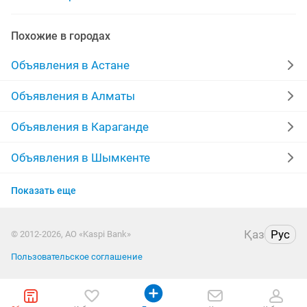
репетитор по казахскому языку
требуется репетитор
Похожие в городах
репетиторство
репетитор английский язык
Объявления в Астане
репетитор русского языка
Объявления в Алматы
репетитор по английскому языку
Объявления в Караганде
репетитор математика
Объявления в Шымкенте
Объявления в Усть-Каменогорске
репетитор английского языка детям
Показать еще
Объявления в Костанае
репетитор начальная школа
репетиторы по биологии
Қаз
Рус
© 2012-2026, АО «Kaspi Bank»
Объявления в Таразе
репетитор начальны
репетитор с выездом
Пользовательское соглашение
Объявления в Павлодаре
начальный класс репетитор