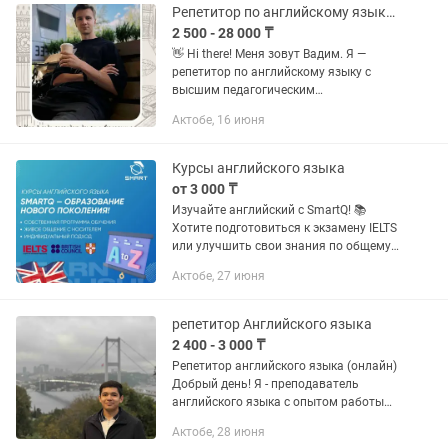
Репетитор по английскому языку для детей и взрослых.
2 500 - 28 000 ₸
👋 Hi there! Меня зовут Вадим. Я —
репетитор по английскому языку с
высшим педагогическим
образованием 👨🏫 📌 Немного обо
Актобе, 16 июня
мне: Более 3-х лет педагогического
опыта; Действующий школьный...
Курсы английского языка
от 3 000 ₸
Изучайте английский с SmartQ! 📚
Хотите подготовиться к экзамену IELTS
или улучшить свои знания по общему
английскому (General English)? Мы
Актобе, 27 июня
готовы помочь вам достичь вашей
цели! Подготовка к...
репетитор Английского языка
2 400 - 3 000 ₸
Репетитор английского языка (онлайн)
Добрый день! Я - преподаватель
английского языка с опытом работы
более 4 лет. Провожу индивидуальные
Актобе, 28 июня
онлайн-занятия для всех, кто хочет