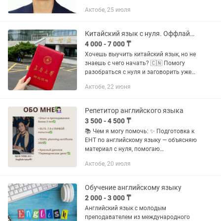
этой осени продолжаю учёбу в
Актобе, 25 июля
University of Vienna — тоже полностью
на английском....
Китайский язык с нуля. Оффлайн в Актобе. Выезд на дом
4 000 - 7 000 ₸
Хочешь выучить китайский язык, но не
знаешь с чего начать? 🇨🇳 Помогу
разобраться с нуля и заговорить уже
на первых занятиях. 📍 Провожу
Актобе, 22 июня
занятия офлайн в городе Актобе: — у
вас дома (выезд) — в...
Репетитор английского языка
3 500 - 4 500 ₸
📚 Чем я могу помочь: ✨ Подготовка к
ЕНТ по английскому языку — объясняю
материал с нуля, помогаю
разобраться в грамматике, лексике и
Актобе, 20 июля
тестовых заданиях ✨ Повышение
уровня английского языка от A1 до...
Обучение английскому языку
2 000 - 3 000 ₸
Английский язык с молодым
преподавателем из международного