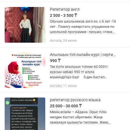
уверенно овладеть...
Репетитор англ
2 500 - 3 500 ₸
Обучаю школьников англ яз. с 6 лет -16
лет . Помогу наверстать упущенное по
школьной программе - письмо, чтение,
грамматика. Индивидуальный подход,
Актобе, 24 июня
индив.занятия. Стаж более 30 лет
Ағылшын тілі онлайн курс | сертификат
990 ₸
Тек бүгін ағылшын тілінен 60.000тг
курсын небәрі 990 тг алуға
мүмкіндігіңіз бар! ⠀ 0-ден бастап
Intermediate деңгейіне дейінгі видео
Актобе, 11 июня
және аудио сабақтар да арнайы жабық
каналға салынған. Жеңілдікпен...
репетитор русского языка
25 000 - 30 000 ₸
Менің есімім — Айдана. Орыс тілін
нөлден бастап үйретемін. Жаңа
заманауи қызықты тәсілмен. Жеке
методика! Осы салада 5 жыл