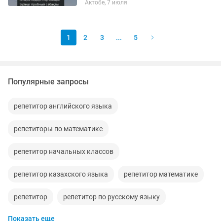
Актобе, 7 июля
тәжірибелі ұстазбын✨ Қазақ тілді
басқа ұлтты адамдары оқытудан өте
үлкен...
1
2
3
...
5
Популярные запросы
репетитор английского языка
репетиторы по математике
репетитор начальных классов
репетитор казахского языка
репетитор математике
репетитор
репетитор по русскому языку
Показать еще
репетитор по физике
репетиторы