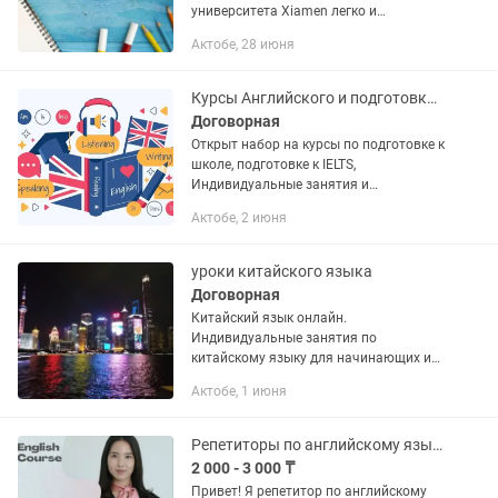
университета Xiamen легко и
интересно! (онлайн) Помощь с
Актобе, 28 июня
домашними заданиями ✔
Разговорный английский без скуки ✔
Подготовка к экзаменам и...
Курсы Английского и подготовки к IELTS
Договорная
Открыт набор на курсы по подготовке к
школе, подготовке к IELTS,
Индивидуальные занятия и
Продленный день!
Актобе, 2 июня
уроки китайского языка
Договорная
Китайский язык онлайн.
Индивидуальные занятия по
китайскому языку для начинающих и
продолжающих. ✔ разговорная
Актобе, 1 июня
практика ✔ чтение и письмо
иероглифов ✔ основы китайской
культуры ✔ обучение в...
Репетиторы по английскому языку онлайн прокачайте язык с опытным учителем
2 000 - 3 000 ₸
Привет! Я репетитор по английскому