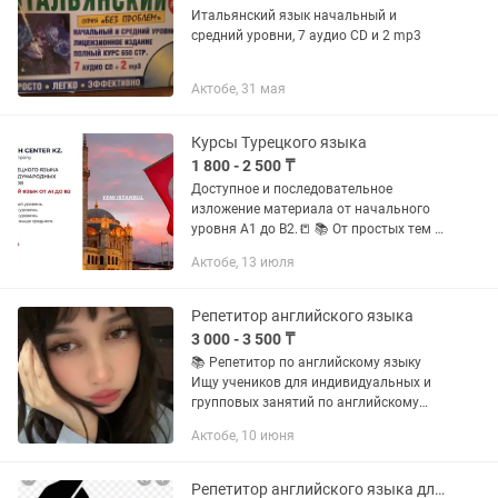
Итальянский язык начальный и
средний уровни, 7 аудио CD и 2 mp3
Актобе, 31 мая
Курсы Турецкого языка
1 800 - 2 500 ₸
Доступное и последовательное
изложение материала от начального
уровня А1 до В2.📒 📚 От простых тем к
сложным 📚 Все необходимые правила
Актобе, 13 июля
грамматики 📚 Лексика для развития
речевых навыков 📚 Тексты,...
Репетитор английского языка
3 000 - 3 500 ₸
📚 Репетитор по английскому языку
Ищу учеников для индивидуальных и
групповых занятий по английскому
языку (уровни A1–B1). 🔹 О себе: —
Актобе, 10 июня
опыт преподавания: 3 года — работаю
по собственной эффективной...
Репетитор английского языка для взрослых и детей