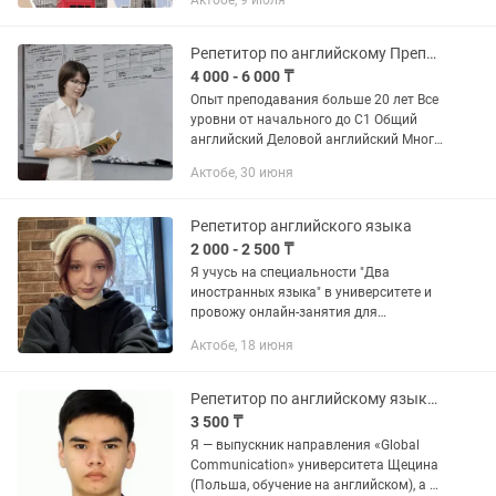
Актобе, 9 июля
уровень английского до B2. •
Индивидуальный подход к...
Репетитор по английскому Преподаватель английского Английский язык
4 000 - 6 000 ₸
Опыт преподавания больше 20 лет Все
уровни от начального до С1 Общий
английский Деловой английский Много
разговорной практики Грамматику
Актобе, 30 июня
объясняю легко и понятно Для
подростков от 12 лет и...
Репетитор английского языка
2 000 - 2 500 ₸
Я учусь на специальности "Два
иностранных языка" в университете и
провожу онлайн-занятия для
подростков от 12 лет и взрослых. На
Актобе, 18 июня
занятиях: - индивидуальный подход к
каждому - много разговорной...
Репетитор по английскому языку /Подготовка к IELTS / Онлайн
3 500 ₸
Я — выпускник направления «Global
Communication» университета Щецина
(Польша, обучение на английском), а с