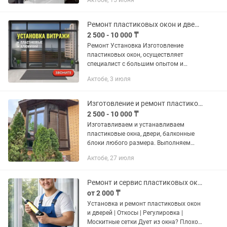
Актобе, 15 июня
цена договорная
Ремонт пластиковых окон и дверей
2 500 - 10 000 ₸
Ремонт Установка Изготовление
пластиковых окон, осуществляет
специалист c большим опытом и
профессиональным инструментом - -
Актобе, 3 июля
Мастер по ремонту пластиковых окон и
дверей. - - Работаю по Актобе и...
Изготовление и ремонт пластиковых окон, балкон и лоджии
2 500 - 10 000 ₸
Изготавливаем и устанавливаем
пластиковые окна, двери, балконные
блоки любого размера. Выполняем
остекление, утепление и отделку
Актобе, 27 июля
балконов и лоджий под ключ. Также
делаем ремонт окон: — регулировка...
Ремонт и сервис пластиковых окон и дверей! Услуги мастера!
от 2 000 ₸
Установка и ремонт пластиковых окон
и дверей | Откосы | Регулировка |
Москитные сетки Дует из окна? Плохо