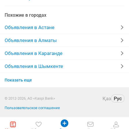
ремонт пылесосов
ремонт балкона
евроремонт
Похожие в городах
мелкий ремонт
ремонт бытовой техники
Объявления в Астане
ремонт кровли крыши
Объявления в Алматы
Объявления в Караганде
Объявления в Шымкенте
Объявления в Актау
Показать еще
Объявления в Таразе
Қаз
Рус
© 2012-2026, АО «Kaspi Bank»
Объявления в Павлодаре
Пользовательское соглашение
Объявления в Уральске