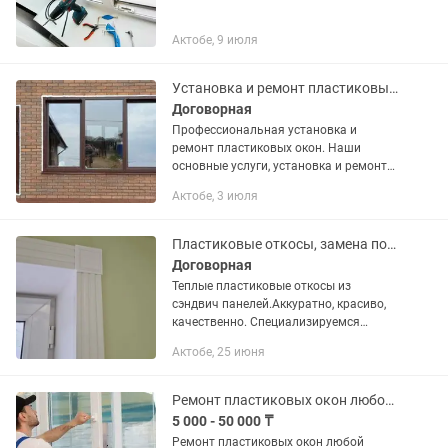
Актобе, 9 июля
Установка и ремонт пластиковых окон всех видов, любой сложности.
Договорная
Профессиональная установка и
ремонт пластиковых окон. Наши
основные услуги, установка и ремонт
окон: Монтаж пластиковых окон ПВХ в
Актобе, 3 июля
квартирах, загородных домах и
офисах. Остекление, утепление и...
Пластиковые откосы, замена подоконников, ремонт окон
Договорная
Теплые пластиковые откосы из
сэндвич панелей.Аккуратно, красиво,
качественно. Специализируемся
именно на пластиковых откосах. По
Актобе, 25 июня
желанию клиента меняем
подоконники. Монтаж за 2 часа. Выезд
на замер...
Ремонт пластиковых окон любой сложности
5 000 - 50 000 ₸
Ремонт пластиковых окон любой