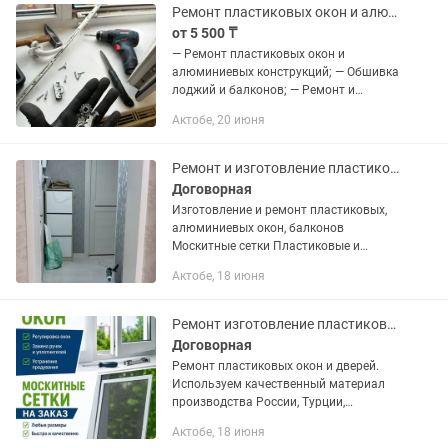
Ремонт пластиковых окон и алюминиевых конструкций.
от 5 500 ₸
— Ремонт пластиковых окон и
алюминиевых конструкций; — Обшивка
лоджий и балконов; — Ремонт и
регулировка фурнитуры; —
Актобе, 20 июня
Изготовление и установка москитных
сеток и стеклопакетов; — Установка
жалюзи и...
Ремонт и изготовление пластиковых окон
Договорная
Изготовление и ремонт пластиковых,
алюминиевых окон, балконов
Москитные сетки Пластиковые и
металлические откосы
Актобе, 18 июня
Ремонт изготовление пластиковых алюминиевых окон дверь балкон
Договорная
Ремонт пластиковых окон и дверей.
Используем качественный материал
производства России, Турции,
Германии Есть! С 08.00 Замена
Актобе, 18 июня
уплотнительной резины от продувания