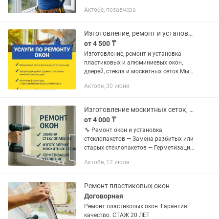
закрывается или перекосилось?
Актобе, позавчера
Установим и быстро устраним
проблему. Опыт более 10...
Изготовление, ремонт и установка пластиковых и алюминиевых окон, дверей
от 4 500 ₸
Изготовление, ремонт и установка
пластиковых и алюминиевых окон,
дверей, стекла и москитных сеток Мы
предлагаем профессиональные услуги
Актобе, 30 июня
по изготовлению, установке и ремонту
пластиковых и алюминиевых...
Изготовление москитных сеток, замена стеклопакетов, ремонт пластиковых окон
от 4 000 ₸
🔧 Ремонт окон и установка
стеклопакетов — Замена разбитых или
старых стеклопакетов — Герметизация,
устранение продуваний — Регулировка
Актобе, 12 июля
фурнитуры, восстановление плотного
прижима — Замена...
Ремонт пластиковых окон
Договорная
Ремонт пластиковых окон .Гарантия
качество. СТАЖ 20 ЛЕТ