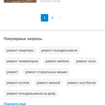
Актобе, 4 июля
комплектующих Гарантия на все виды
работы!
1
2
Популярные запросы
ремонт квартиры
ремонт холодильников
ремонт телевизоров
ремонт мебели
ремонт окон
ремонт
ремонт стиральных машин
ремонт котлов
ремонт ванной
ремонт ноутбуков
ремонт холодильников на дому
Показать еще
ремонт кондиционеров
ремонт компьютеров