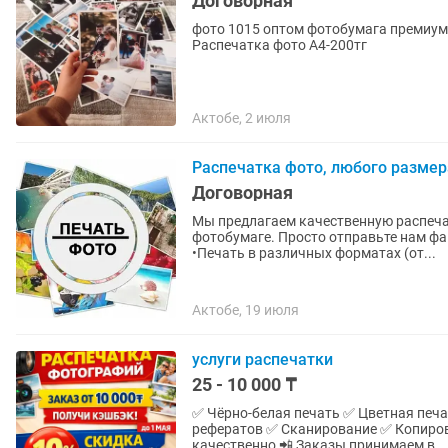
Договорная
фото 1015 оптом фотобумага премиум к
Распечатка фото А4-200тг
Актобе, 2 июля
Распечатка фото, любого размер
Договорная
Мы предлагаем качественную распеч
фотобумаге. Просто отправьте нам файл — оста
•Печать в различных форматах (от...
Актобе, 19 июля
услуги распечатки
25 - 10 000 ₸
✅ Чёрно-белая печать ✅ Цветная печ
рефератов ✅ Сканирование ✅ Копирование 
качественно 📲 Заказы принимаем в...