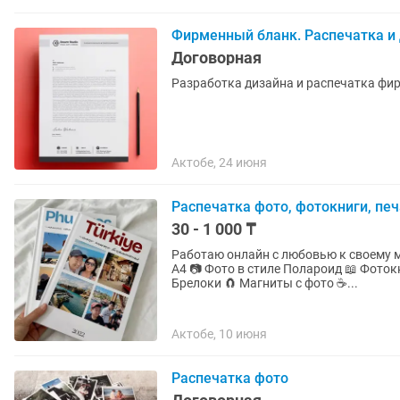
Фирменный бланк. Распечатка и
Договорная
Разработка дизайна и распечатка фир
Актобе, 24 июня
Распечатка фото, фотокниги, печ
30 - 1 000 ₸
Работаю онлайн с любовью к своему маленьком
А4 📷 Фото в стиле Полароид 📖 Фотокниги под заказ 🪪 Визитки | 📄 Флаеры 🏷 Наклейки 🔑
Брелоки 🧲 Магниты с фото ☕...
Актобе, 10 июня
Распечатка фото