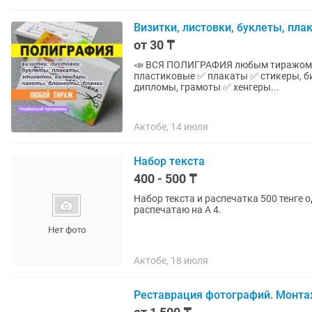
Визитки, листовки, буклеты, пла
от 30 ₸
📣 ВСЯ ПОЛИГРАФИЯ любым тиражом! ✅ визитки ✅ листовки и буклеты ✅ календари ✅ ка
пластиковые ✅ плакаты ✅ стикеры, би
дипломы, грамоты ✅ хенгеры...
Актобе, 14 июля
Набор текста
400 - 500 ₸
Набор текста и распечатка 500 тенге о
распечатаю на А 4.
Актобе, 18 июля
Реставрация фотографий. Монтаж