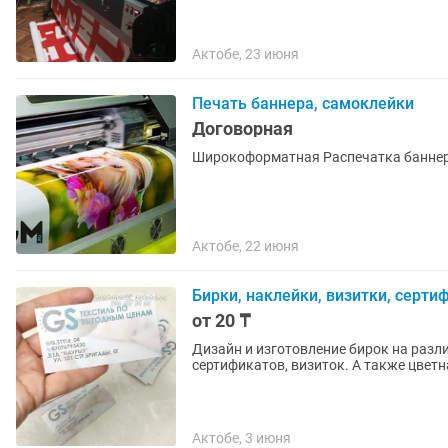
Актобе, 23 июня
Печать баннера, самоклейки
Договорная
Широкоформатная Распечатка баннеро
Актобе, 22 июня
Бирки, наклейки, визитки, серт
от 20 ₸
Дизайн и изготовление бирок на разл
сертификатов, визиток. А также цветн
Актобе, 3 июня