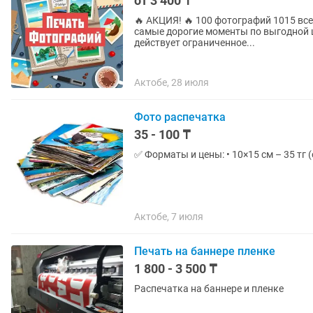
от 3 400 ₸
🔥 АКЦИЯ! 🔥 100 фотографий 1015 всего за 3 400 тг вместо 7 000 тг! 😍 Успейте сохранить
самые дорогие моменты по выгодной цене. ❤️ 📸 Яркая и качественная 
действует ограниченное...
Актобе, 28 июля
Фото распечатка
35 - 100 ₸
✅ Форматы и цены: • 10×15 см – 35 тг (от
Актобе, 7 июля
Печать на баннере пленке
1 800 - 3 500 ₸
Распечатка на баннере и пленке