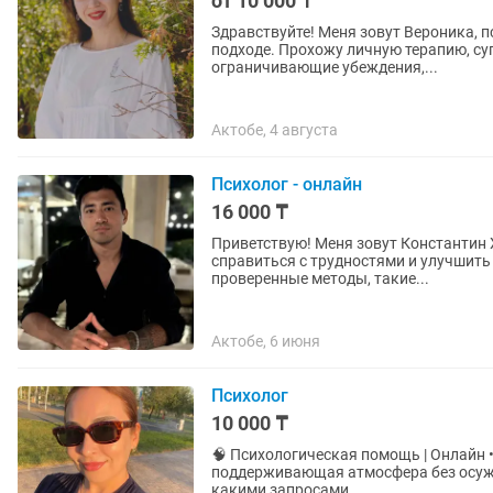
от 10 000 ₸
Здравствуйте! Меня зовут Вероника, п
подходе. Прохожу личную терапию, супервизии. С чем я помогаю: • сложно
ограничивающие убеждения,...
Актобе, 4 августа
Психолог - онлайн
16 000 ₸
Приветствую! Меня зовут Константин Х
справиться с трудностями и улучшить 
проверенные методы, такие...
Актобе, 6 июня
Психолог
10 000 ₸
🧠 Психологическая помощь | Онлайн • Индивидуальные консультации с психологом • Теплая,
поддерживающая атмосфера без осужд
какими запросами...