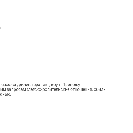
н
ог, рилив-терапевт, коуч. Провожу
им запросам (детско-родительские отношения, обиды,
жные...