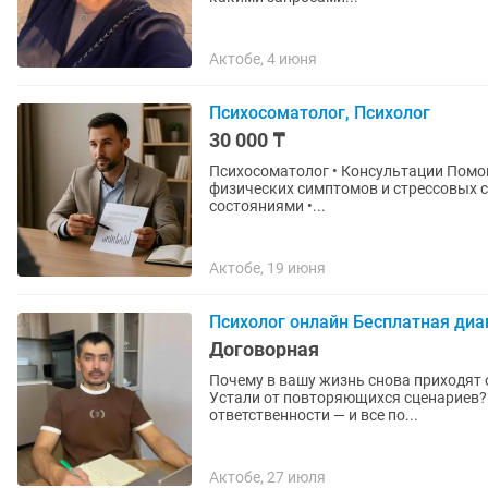
Актобе, 4 июня
Психосоматолог, Психолог
30 000 ₸
Психосоматолог • Консультации Помогаю разобраться с эмоциональными причинами
физических симптомов и стрессовых состояний. Работаю с: • тревогой, ст
состояниями •...
Актобе, 19 июня
Психолог онлайн Бесплатная диа
Договорная
Почему в вашу жизнь снова приходят
Устали от повторяющихся сценариев? 
ответственности — и все по...
Актобе, 27 июля