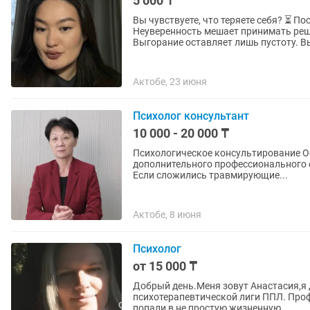
5 000 ₸
Вы чувствуете, что теряете себя? ⏳ По
Неуверенность мешает принимать реше
Выгорание оставля
Актобе, 23 июня
Психолог консультант
10 000 - 20 000 ₸
Психологическое консультирование Образование - Московская национальная академия
дополнительного профессионального образования Помощь в трудны
Если сложились травмирующие...
Актобе, 8 июня
Психолог
от 15 000 ₸
Добрый день.Меня зовут Анастасия,я
психотерапевтической лиги ППЛ. Профес
попали в не простую жизненную...