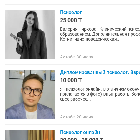
Психолог
25 000 ₸
Валерия Чиркова | Клинический психолог Практикующий психолог с высшим психоло
образованием. Дополнительная профессиональная подготовка: • Клиническая психология •
Когнитивно-поведенческая...
Актобе, 30 июля
Дипломированный психолог. Взро
10 000 ₸
Я - психолог онлайн. С отличием око
прилагается в фото) Опыт работы более 5 лет. Работаю до 22:00. Удобно для тех кто не может в
свое рабочее...
Актобе, 20 июня
Психолог онлайн