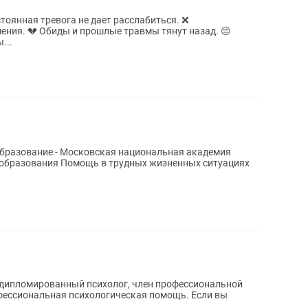
стоянная тревога не дает расслабиться. ❌
ния. 💔 Обиды и прошлые травмы тянут назад. 😔
ет лишь пустоту. Вы...
х жизненных ситуациях
 дипломированный психолог, член профессиональной
сиональная психологическая помощь. Если вы