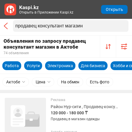
Kaspi.kz
Открыть
Открыть в Приложении Kaspi.kz
Объявления по запросу продавец
консультант магазин в Актобе
74 объявления
Работа
Услуги
Электроника
Для бизнеса
Хобби и с
Актобе
Цена
На обмен
Есть фото
Реклама
Район Нур-сити , Продавец-консультант в магазине одежды
120 000 - 180 000 ₸
Продавец в магазин одежды