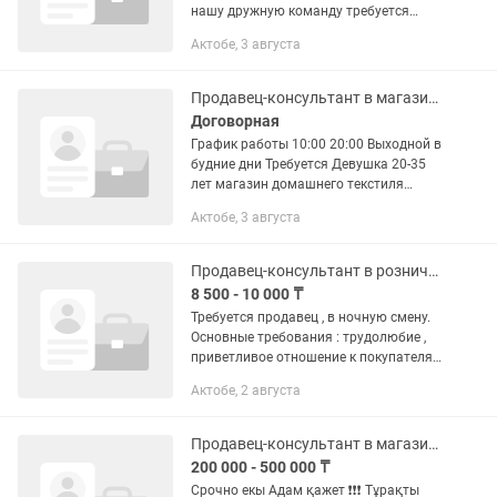
нашу дружную команду требуется
продавец-консультант. Условия: •
Актобе, 3 августа
График: 1/1 • Время работы: с 10:00 до
21:00 • Стабильная работа...
Продавец-консультант в магазине
Договорная
График работы 10:00 20:00 Выходной в
будние дни Требуется Девушка 20-35
лет магазин домашнего текстиля
умение ввести инстаграм тик ток
Актобе, 3 августа
сниматься на видео
Продавец-консультант в розничном магазине
8 500 - 10 000 ₸
Требуется продавец , в ночную смену.
Основные требования : трудолюбие ,
приветливое отношение к покупателям
, порядочность , пунктуальность.
Актобе, 2 августа
График работы : с 9 вечера до 8 ми
утра , 2/2
Продавец-консультант в магазине
200 000 - 500 000 ₸
Срочно екы Адам қажет ❗️❗️❗️ Тұрақты