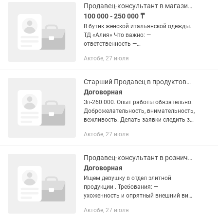
Продавец-консультант в магазине
100 000 - 250 000 ₸
В бутик женской итальянской одежды.
ТД «Алия» Что важно: —
ответственность —
коммуникабельность — чувство стиля
Актобе, 27 июля
— знание казахского и русского языка
(опыт приветствуется) - старше 25
лет...
Старший Продавец в продуктовый магазин
Договорная
Зп-260.000. Опыт работы обязательно.
Доброжелательность, внимательность,
вежливость. Делать заявки следить за
товаром.
Актобе, 27 июля
Продавец-консультант в розничном магазине
Договорная
Ищем девушку в отдел элитной
продукции . Требования: —
ухоженность и опрятный внешний вид
— грамотная речь — пунктуальность —
Актобе, 27 июля
ответственность и умение общаться с