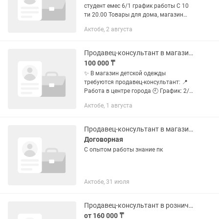
студент емес 6/1 график работы С 10
ти 20.00 Товары для дома, магазин
BIRQOL 200 оклад +бонусы
Актобе, 2 августа
Продавец-консультант в магазине одежды
100 000 ₸
✨ В магазин детской одежды
требуются продавец-консультант: 📍
Работа в центре города 🕘 График: 2/2
💰 Оклад: 100 000 тг + 3% от продаж
Актобе, 1 августа
❗️Студентов не беспокоить! ❗️
Требования: • Возраст 20–35 лет •...
Продавец-консультант в магазине
Договорная
С опытом работы знание пк
Актобе, 31 июля
Продавец-консультант в розничном магазине
от 160 000 ₸