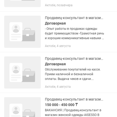
-знание русского и казахского языка
Актобе, позавчера
-выкладка товара -следить за сроком
годности продукции
Продавец-консультант в магазине одежды
Договорная
- Опыт работы в продажах одежды
будет преимуществом -Грамотная речь
и хорошие коммуникативные навыки -
Доброжелательность, ответственность
Актобе, 4 августа
и аккуратность - Умение находить
подход к каждому...
Продавец-консультант в магазине
Договорная
Обслуживание покупателей на кассе.
Прием наличной и безналичной
оплаты. Выдача чеков и сдачи.
Открытие и закрытие кассовой смены.
Актобе, 4 августа
Контроль сохранности денежных
средств. Прием, выкладка и...
Продавец-консультант в магазине одежды
150 000 - 450 000 ₸
ВАКАНСИЯ | Продавец-консультант в
магазин женской одежды AIGESSO В