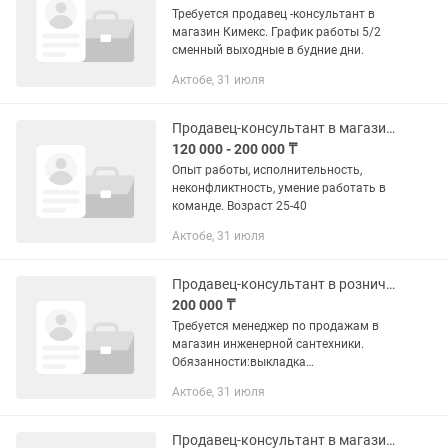
Требуется продавец -консультант в
магазин Кимекс. График работы 5/2
сменный выходные в будние дни.
Актобе, 31 июля
Продавец-консультант в магазине
120 000 - 200 000 ₸
Опыт работы, исполнительность,
неконфликтность, умение работать в
команде. Возраст 25-40
Актобе, 31 июля
Продавец-консультант в розничном магазине
200 000 ₸
Требуется менеджер по продажам в
магазин инженерной сантехники.
Обязанности:выкладка
товара,консультация по
Актобе, 31 июля
товарами,соблюдать порядок на
рабочем месте и складе. Не студенты.
От 20лет. Мужского пола.
Продавец-консультант в магазине посуды