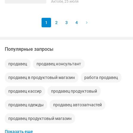
Актобе, 25 июля
1
2
3
4
Популярные запросы
продавец
продавец консультант
продавец в продуктовый магазин
работа продавец
продавец кассир
продавец продуктовый
продавец одежды
продавец автозапчастей
продавец продуктовый магазин
Показать еще
ищу работу продавец консультант