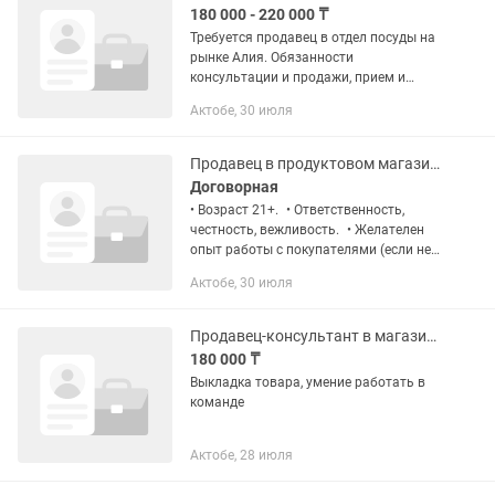
180 000 - 220 000 ₸
Требуется продавец в отдел посуды на
рынке Алия. Обязанности
консультации и продажи, прием и
раскладка товара. Требуется честная,
Актобе, 30 июля
порядочная, исполнительная и
пунктуальная девушка/женщина
Продавец в продуктовом магазине
Договорная
• Возраст 21+. • Ответственность,
честность, вежливость. • Желателен
опыт работы с покупателями (если нет
— всему научим). • Умение работать с
Актобе, 30 июля
кассой будет преимуществом.
Продавец-консультант в магазине
180 000 ₸
Выкладка товара, умение работать в
команде
Актобе, 28 июля