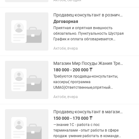
Актобе, сегодня
Продавец-консультант в розничном магазине
Договорная
Приятная и опрятная внешность
обязательно. Пунктуальность Шустрая
График и оплата обговаривается
индивидуально.
Актобе, вчера
Магазин Мир Посуды Жания Требуются продавцы-консультанты
180 000 - 200 000 ₸
Требуются продавцы-консультанты,
кассиры( программа
UMAG)Ответственные,опрятный
внешний вид,умение грамотно
Актобе, вчера
общаться с покупателем. Возраст от 18
до 40. График работы 4/1. с 09-00 до
19-00. З/П 180...
Продавец-консультант в магазине
150 000 - 170 000 ₸
—знание 1С - работа с пос
терминалами - опыт работы в сфере
продаж -умение работать в команде