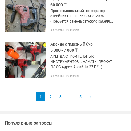
60 000 ₸
Профессиональный перфоратор-
отбойник Hilti TE 76-C, SDS-Max»
«Требуется замена сетевого кабеля,
продаётся без чемодана и оснастки».
Алматы, 19 июля
Аренда алмазный бур
5 000 - 7 000 ₸
АРЕНДА СТРОИТЕЛЬНЫХ
ИНСТРУМЕНТОВ г. АЛМАТЫ ПРОКАТ
ПЛЮС Адрес: Аксай 1а 27 Б/1 (
напротив кар сити) Быстро, удобно,
Алматы, 19 июля
недорого! В чистом и рабочем
состоянии Надежный инструмент для
вашего ремонта! ...
1
2
3
...
5
Популярные запросы