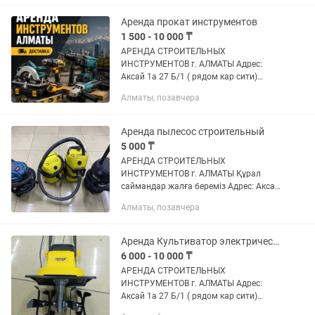
Каток Культиватор Жираф Шлиф...
Аренда прокат инструментов
1 500 - 10 000 ₸
АРЕНДА СТРОИТЕЛЬНЫХ
ИНСТРУМЕНТОВ г. АЛМАТЫ Адрес:
Аксай 1а 27 Б/1 ( рядом кар сити)
Быстро, удобно, недорого! В чистом и
Алматы, позавчера
рабочем состоянии Надёжный
инструмент для вашего ремонта!
Доставка по городу...
Аренда пылесос строительный
5 000 ₸
АРЕНДА СТРОИТЕЛЬНЫХ
ИНСТРУМЕНТОВ г. АЛМАТЫ Құрал
саймандар жалға береміз Адрес: Аксай
1а 27 Б/1 ( напротив кар сити) Быстро,
Алматы, позавчера
удобно, недорого! В чистом и рабочем
состоянии Надёжный инструмент для...
Аренда Культиватор электрический бензиновый
6 000 - 10 000 ₸
АРЕНДА СТРОИТЕЛЬНЫХ
ИНСТРУМЕНТОВ г. АЛМАТЫ Адрес:
Аксай 1а 27 Б/1 ( рядом кар сити)
Быстро, удобно, недорого! В чистом и