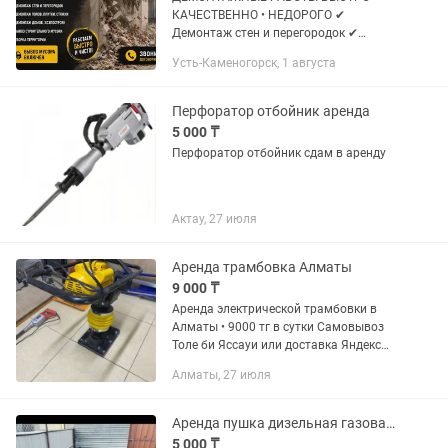
КАЧЕСТВЕННО • НЕДОРОГО ✔
Демонтаж стен и перегородок ✔
Снятие полов, плитки, стяжки ✔ Разбор
Усть-Каменогорск, 1 августа
домов, сараев, хозпостроек ✔ Вывоз
строительного мусора ✔ Уборка
территории...
Перфоратор отбойник аренда
5 000 ₸
Перфоратор отбойник сдам в аренду
Актау, 27 июля
Аренда трамбовка Алматы
9 000 ₸
Аренда электрической трамбовки в
Алматы • 9000 тг в сутки Самовывоз
Толе би Яссауи или доставка Яндекс
Болгарка Штроборез Перфораторы
Алматы, 27 июля
Вышка тура Рохля Торцовка Лестница
Краскопульт...
Аренда пушка дизельная газовая электрическая
5 000 ₸