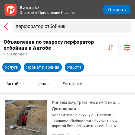
Kaspi.kz
Открыть
Открыть в Приложении Kaspi.kz
Объявления по запросу перфоратор
отбойник в Актобе
4 объявления
Услуги
Прокат и аренда
Работа
Актобе
Цена
Есть фото
Копаем яму, траншею и септики. Проколы под дорогой. Жер қазамыз.
Договорная
Копаем землю вручную: - Септики -
Траншею - Любые ямы - Проколы под
дорогой Все инструменты собой есть:
отбойник, перфоратор, лопаты, ломы.