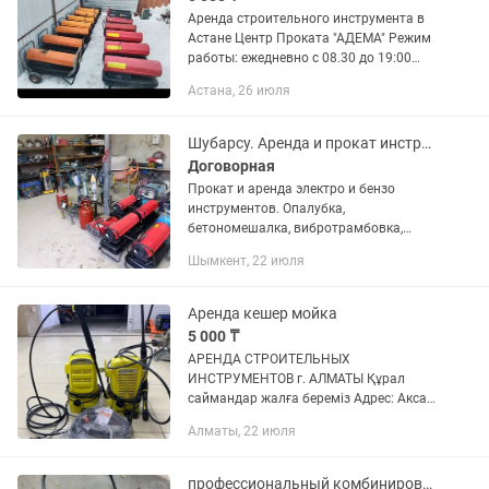
Аренда строительного инструмента в
Астане Центр Проката "АДЕМА" Режим
работы: ежедневно с 08.30 до 19:00
Адрес: Камысты 20/2 Наши
Астана, 26 июля
преимущество Инструмент в отличном
состоянии Доставка город...
Шубарсу. Аренда и прокат инструментов.
Договорная
Прокат и аренда электро и бензо
инструментов. Опалубка,
бетономешалка, вибротрамбовка,
стройкага кажет барлык заттар бар,
Шымкент, 22 июля
шоп оратын, мотокоса, перфоратор,
шуруповерт, генератор , компрессор,
пчелка,...
Аренда кешер мойка
5 000 ₸
АРЕНДА СТРОИТЕЛЬНЫХ
ИНСТРУМЕНТОВ г. АЛМАТЫ Құрал
саймандар жалға береміз Адрес: Аксай
1а 27 Б/1 ( напротив кар сити) Быстро,
Алматы, 22 июля
удобно, недорого! В чистом и рабочем
состоянии Надёжный инструмент для...
профессиональный комбинированный перфоратор Hilti TE 76-C