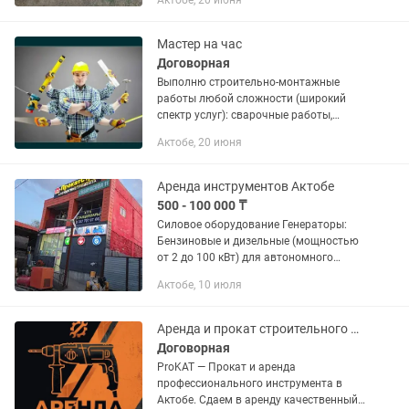
Актобе, 20 июня
Работаем быстро, аккуратно и
качественно.
Мастер на час
Договорная
Выполню строительно-монтажные
работы любой сложности (широкий
спектр услуг): сварочные работы,
работа отбойником, фундамент,
Актобе, 20 июня
гипсакартон, кафель, натяжные
потолки, стяжка полов, сварка,
отделка,...
Аренда инструментов Актобе
500 - 100 000 ₸
Силовое оборудование Генераторы:
Бензиновые и дизельные (мощностью
от 2 до 100 кВт) для автономного
электроснабжения. Компрессоры:
Актобе, 10 июля
Передвижные дизельные или
электрические модели (в комплекте с...
Аренда и прокат строительного инструмента в Актобе
Договорная
ProKAT — Прокат и аренда
профессионального инструмента в
Актобе. Сдаем в аренду качественный