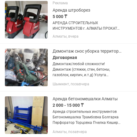
Реклама
Аренда штроборез
5 000 ₸
АРЕНДА СТРОИТЕЛЬНЫХ
ИНСТРУМЕНТОВ г. АЛМАТЫ ПРОКАТ
ПЛЮС Адрес: Аксай 1а 27 Б/1 (
Алматы, вчера
напротив кар сити) Быстро, удобно,
недорого! В чистом и рабочем
состоянии Надежный инструмент для
Демонтаж снос уборка территории ломаем Разрушение ! Грузчики и разнорабочие
вашего ремонта! ...
Договорная
Демонтаж/любой сложности!
Демонтаж (стяжки, стен, бетоны,
газоблок, кирпич, и.т.д) Услуга
перфоратора и отбойника! Уборка
Шымкент, позавчера
территории Снос (домов, зданий,
фундамент, гараж, сарай и.т.д)! Само
вывоз...
Аренда бетономешалки Алматы
2 000 - 15 000 ₸
Аренда строительных инструментов
Бетономешалка Трамбовка Болгарка
Перфоратор Торцовка Пчелка Кешер
мойка Пылесос Отбойник Алмазный
Алматы, позавчера
дрель Лестница стремянка Триммер