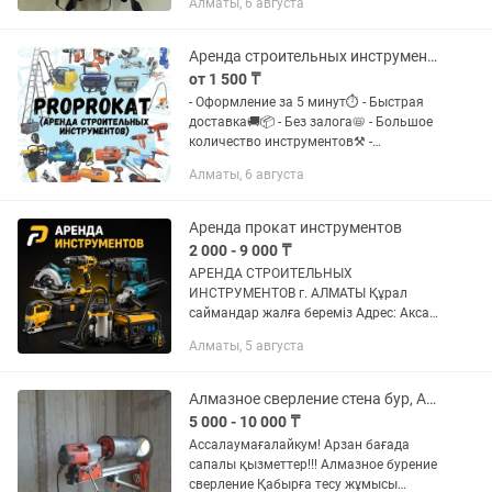
Алматы, 6 августа
рабочем состоянии Надёжный
инструмент для вашего ремонта!
Доставка по городу...
Аренда строительных инструментов. Прокат строительного оборудования
от 1 500 ₸
- Оформление за 5 минут⏱️ - Быстрая
доставка🚚📦 - Без залога📛 - Большое
количество инструментов⚒️ -
Качественные, проверенные бренды✅ -
Алматы, 6 августа
Система скидок 🏷️ График работы 9:00-
20:00, без...
Аренда прокат инструментов
2 000 - 9 000 ₸
АРЕНДА СТРОИТЕЛЬНЫХ
ИНСТРУМЕНТОВ г. АЛМАТЫ Құрал
саймандар жалға береміз Адрес: Аксай
1а 27 Б/1 ( напротив кар сити) Быстро,
Алматы, 5 августа
удобно, недорого! В чистом и рабочем
состоянии Надёжный инструмент для...
Алмазное сверление стена бур, Алмазный резка стены демонтаж проем Вытяжка
5 000 - 10 000 ₸
Ассалаумағалайкум! Арзан бағада
сапалы қызметтер!!! Алмазное бурение
сверление Қабырға тесу жұмысы