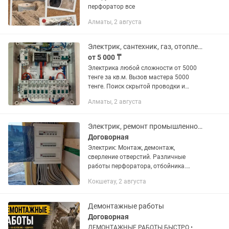
перфоратор все
Алматы, 2 августа
Электрик, сантехник, газ, отопление, мастер на час.
от 5 000 ₸
Электрика любой сложности от 5000
тенге за кв.м. Вызов мастера 5000
тенге. Поиск скрытой проводки и
обрывов, поиск металлических труб и
Алматы, 2 августа
конструкций профессиональноым
оборудованием. Поиск труб,...
Электрик, ремонт промышленного кухонного оборудования.
Договорная
Электрик: Монтаж, демонтаж,
сверление отверстий. Различные
работы перфоратора, отбойника.
Также ремонт промышленного
Кокшетау, 2 августа
кухонного оборудования. Качественно.
Адекватные цены.
Демонтажные работы
Договорная
ДЕМОНТАЖНЫЕ РАБОТЫ БЫСТРО •