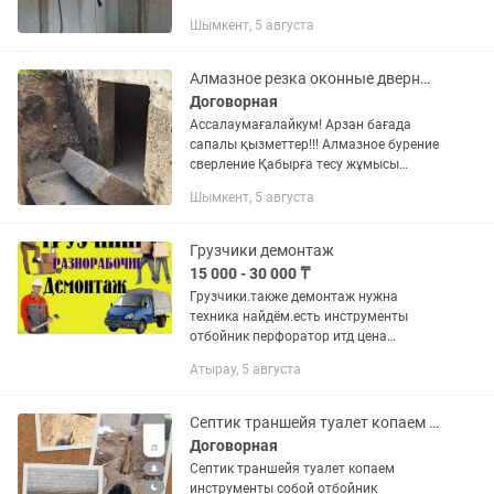
Алмазное резка проем ашу Уй
Шымкент, 5 августа
денгейыне ешқандай зиянсыз артық
выбратьсясыз жұмыс жасаймыз Өте...
Алмазное резка оконные дверные проемы демонтаж перфоратор отбойник стяжка
Договорная
Ассалаумағалайкум! Арзан бағада
сапалы қызметтер!!! Алмазное бурение
сверление Қабырға тесу жұмысы
Алмазное резка проем ашу Уй
Шымкент, 5 августа
денгейыне ешқандай зиянсыз артық
выбратьсясыз жұмыс жасаймыз Өте...
Грузчики демонтаж
15 000 - 30 000 ₸
Грузчики.также демонтаж нужна
техника найдём.есть инструменты
отбойник перфоратор итд цена
договорная.убираем мусор
Атырау, 5 августа
вывозим.переездами занимаемься
Септик траншейя туалет копаем вода провадём под змленя работа
Договорная
Септик траншейя туалет копаем
инструменты собой отбойник