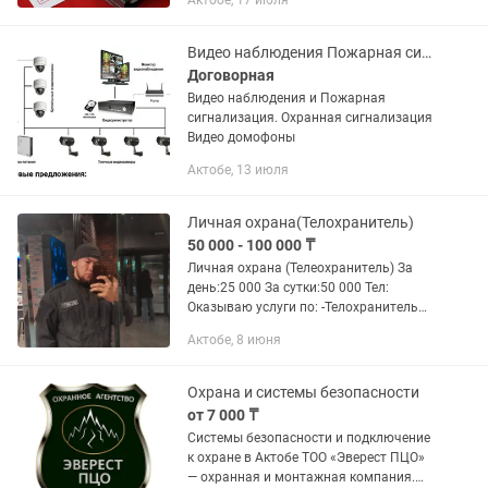
Актобе, 17 июля
Разрабатываю полный пакет
документов по охране труда для: •...
Видео наблюдения Пожарная сигнализация. Охраны сигнализация Видеодомофоны.
Договорная
Видео наблюдения и Пожарная
сигнализация. Охранная сигнализация
Видео домофоны
Актобе, 13 июля
Личная охрана(Телохранитель)
50 000 - 100 000 ₸
Личная охрана (Телеохранитель) За
день:25 000 За сутки:50 000 Тел:
Оказываю услуги по: -Телохранитель
для физических, юридических и "VIР"
Актобе, 8 июня
персон -Личная охрана и обеспечение
безопасности в...
Охрана и системы безопасности
от 7 000 ₸
Системы безопасности и подключение
к охране в Актобе ТОО «Эверест ПЦО»
— охранная и монтажная компания.