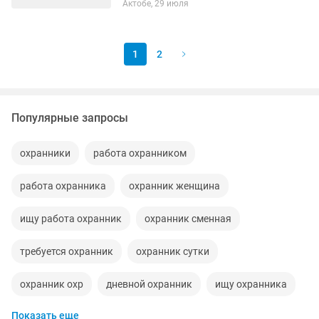
Актобе, 29 июля
1
2
Популярные запросы
охранники
работа охранником
работа охранника
охранник женщина
ищу работа охранник
охранник сменная
требуется охранник
охранник сутки
охранник охр
дневной охранник
ищу охранника
Показать еще
охранника охранницу
охранник охрана