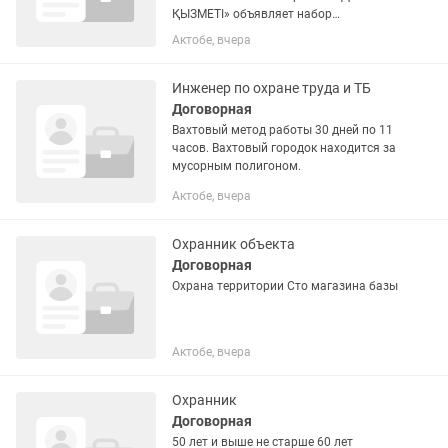
ҚЫЗМЕТІ» объявляет набор
сотрудников! В связи с расширением
Актобе, вчера
открыты вакансии: Постовые
охранники — 10 вакансий Водители — 2
вакансии Место работы:
Инженер по охране труда и ТБ
Актюбинская...
Договорная
Вахтовый метод работы 30 дней по 11
часов. Вахтовый городок находится за
мусорным полигоном.
Актобе, вчера
Охранник объекта
Договорная
Охрана территории Сто магазина базы
Актобе, вчера
Охранник
Договорная
50 лет и выше не старше 60 лет