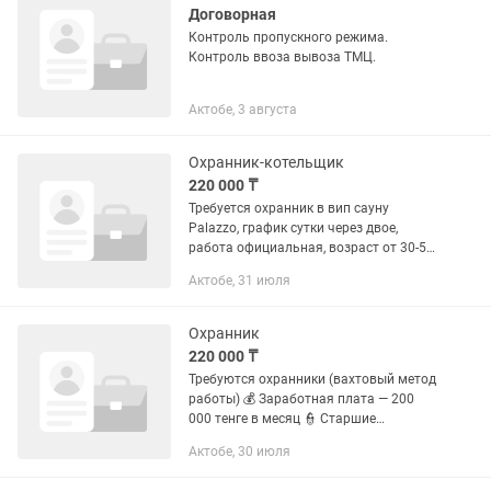
Договорная
Контроль пропускного режима.
Контроль ввоза вывоза ТМЦ.
Актобе, 3 августа
Охранник-котельщик
220 000 ₸
Требуется охранник в вип сауну
Palazzo, график сутки через двое,
работа официальная, возраст от 30-55
лет, без вредных привычек
Актобе, 31 июля
Охранник
220 000 ₸
Требуются охранники (вахтовый метод
работы) 💰 Заработная плата — 200
000 тенге в месяц 👮 Старшие
охранники — 210 000 тенге в месяц 🏠
Актобе, 30 июля
Проживание, питание и проезд — за
счёт фирмы 🕒 Условия работы и...