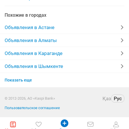
требкются охранники
охранника
Похожие в городах
охранник объект
охранник ночной смены
Объявления в Астане
охранники охранную
охранник вахтовый метод
Объявления в Алматы
вахтовый метод охранники
Объявления в Караганде
Объявления в Шымкенте
Объявления в Усть-Каменогорске
Показать еще
Объявления в Костанае
Қаз
Рус
© 2012-2026, АО «Kaspi Bank»
Объявления в Павлодаре
Пользовательское соглашение
Объявления в Уральске