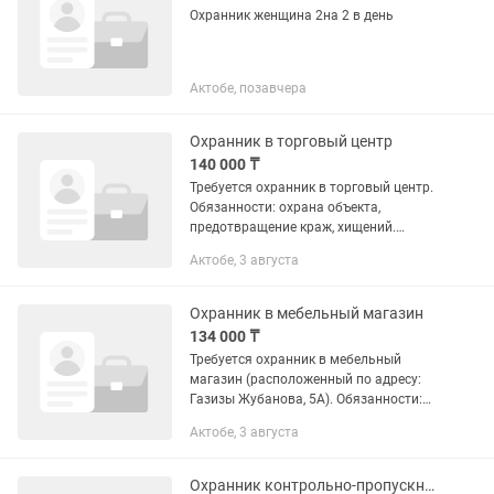
Охранник женщина 2на 2 в день
Актобе, позавчера
Охранник в торговый центр
140 000 ₸
Требуется охранник в торговый центр.
Обязанности: охрана объекта,
предотвращение краж, хищений.
График работы: 2/2 с 09:00 до 21:00.
Актобе, 3 августа
Официальное трудоустройство.
Обращаться по адресу: Есет батыра,...
Охранник в мебельный магазин
134 000 ₸
Требуется охранник в мебельный
магазин (расположенный по адресу:
Газизы Жубанова, 5А). Обязанности:
охрана объекта, предотвращение краж,
Актобе, 3 августа
хищений. График работы: первый день
с 09:00 до 21:00, второй...
Охранник контрольно-пропускного пункта