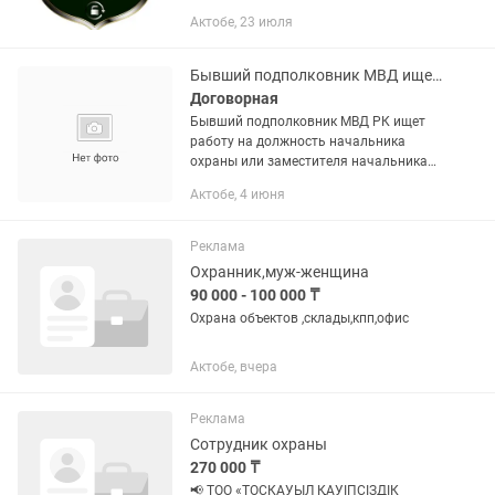
Занимаемся установкой и
Актобе, 23 июля
обслуживанием систем безопасности
для бизнеса и частных...
Бывший подполковник МВД ищет работу начальником охраны либо заместителем
Договорная
Бывший подполковник МВД РК ищет
работу на должность начальника
охраны или заместителя начальника
охраны. Большой опыт службы в
Актобе, 4 июня
органах внутренних дел, руководство
личным составом, организация
охраны...
Реклама
Охранник,муж-женщина
90 000 - 100 000 ₸
Охрана объектов ,склады,кпп,офис
Актобе, вчера
Реклама
Сотрудник охраны
270 000 ₸
📢 ТОО «ТОСКАУЫЛ ҚАУІПСІЗДІК