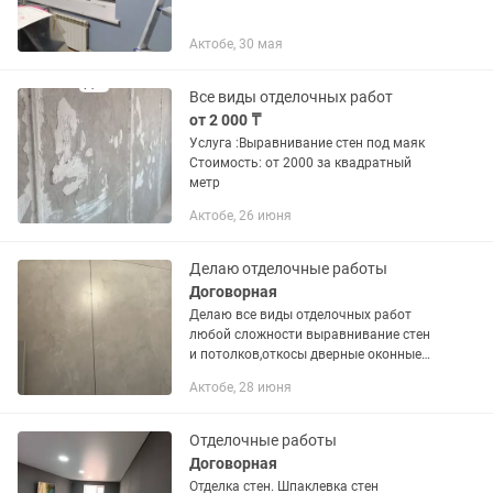
Актобе, 30 мая
Все виды отделочных работ
от 2 000 ₸
Услуга :Выравнивание стен под маяк
Стоимость: от 2000 за квадратный
метр
Актобе, 26 июня
Делаю отделочные работы
Договорная
Делаю все виды отделочных работ
любой сложности выравнивание стен
и потолков,откосы дверные оконные
,обои багеты молдинги,декоративные
Актобе, 28 июня
штукатурки и многое другое квартиры
под ключ срок и качество...
Отделочные работы
Договорная
Отделка стен. Шпаклевка стен