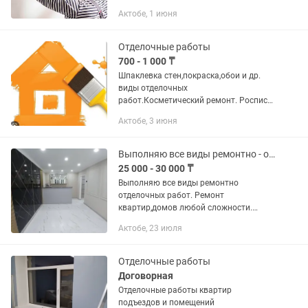
качественно.Ответственно, аккуратно,
Актобе, 1 июня
с гарантией результата.
Отделочные работы
700 - 1 000 ₸
Шпаклевка стен,покраска,обои и др.
виды отделочных
работ.Косметический ремонт. Роспись
стен. Утепление балконов, стен,
Актобе, 3 июня
откосов.
Выполняю все виды ремонтно - отделочных работ
25 000 - 30 000 ₸
Выполняю все виды ремонтно
отделочных работ. Ремонт
квартир,домов любой сложности.
Поклейка обоев,подготовка стен под
Актобе, 23 июля
обои,покраска,ламинат,линолеум,уклад
ка плитки в санузле,установка
межкомнатных...
Отделочные работы
Договорная
Отделочные работы квартир
подъездов и помещений