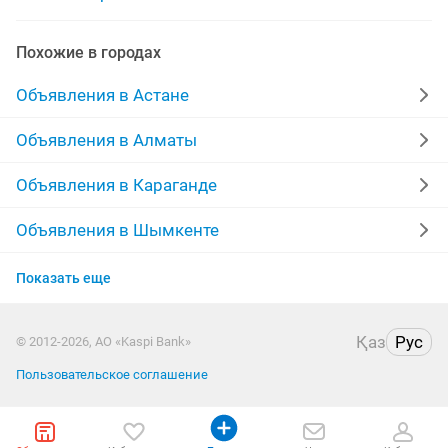
качественные отделочные
Похожие в городах
внутренние отделочные работы
Объявления в Астане
ремонтно отделочные
косметический отделочные
Объявления в Алматы
отделочные работы квартир
Объявления в Караганде
отделочные работы требуется
Объявления в Шымкенте
Объявления в Усть-Каменогорске
строительные и отделочные работы
Показать еще
Объявления в Костанае
ремонт квартир отделочные
ремонт отделочные
Қаз
Рус
© 2012-2026, АО «Kaspi Bank»
Объявления в Павлодаре
Пользовательское соглашение
Объявления в Уральске