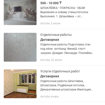
500 - 10 000 ₸
ШПАКЛЁВКА • ПОКРАСКА • ОБОИ
Выровняю и освежу стены/потолок
Выполняю: 1. Шпаклёвка — от
черновой до "под покраску". Маяки,
Актобе, 5 июня
углы, откосы. 2. Покраска — потолки,
стены, откосы. Валик/краскопульт. 2...
Отделочные работы
Договорная
Отделочные работы Подготовка стен
под обои: -ротбанд -ФиниШ -глатт
-шкурка -Дождик -Леонардо -Поклейка
обои Работаю качественно.
Актобе, 26 июня
Ответственно, аккуратно, с гарантией
Услуги отделочных работ
Договорная
Отделочные работы Шпатлевка,
Штукатурка, Подвесные потолки,
Декоративные штукатурки Имитация
плитки ванной или туалете Леонардо
Актобе, вчера
Карта мира Гротто Паркет, Плиточные
работы, Установка пластиковых окон...