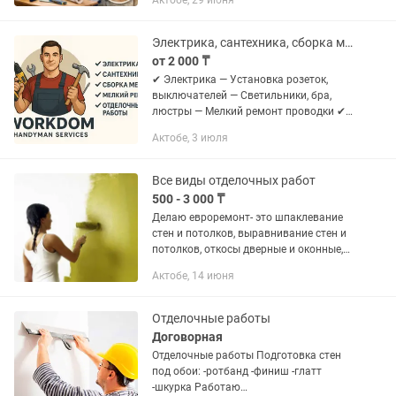
Актобе, 29 июня
Электрика, сантехника, сборка мебели, мелкий ремонт, отделочные работы.
от 2 000 ₸
✔ Электрика — Установка розеток,
выключателей — Светильники, бра,
люстры — Мелкий ремонт проводки ✔
Сантехника — Замена смесителей —
Актобе, 3 июля
Устранение протечек — Подключение
стиралок/посудомоек ✔ Сборка...
Все виды отделочных работ
500 - 3 000 ₸
Делаю евроремонт- это шпаклевание
стен и потолков, выравнивание стен и
потолков, откосы дверные и оконные,
демонтаж,покраска, поклейка
Актобе, 14 июня
багетов,ламинат, кафель, установка
дверей,застелить, линолеум,...
Отделочные работы
Договорная
Отделочные работы Подготовка стен
под обои: -ротбанд -финиш -глатт
-шкурка Работаю