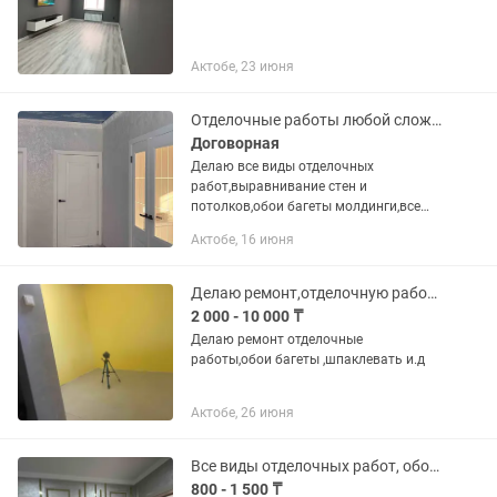
Актобе, 23 июня
Отделочные работы любой сложности.
Договорная
Делаю все виды отделочных
работ,выравнивание стен и
потолков,обои багеты молдинги,все
виды покраски ,,срок и качество
Актобе, 16 июня
гарантирую,мокрый шелк и байрамикс
Под ключ квартира дома
Делаю ремонт,отделочную работу,обои шпаклевать,багеты
2 000 - 10 000 ₸
Делаю ремонт отделочные
работы,обои багеты ,шпаклевать и.д
Актобе, 26 июня
Все виды отделочных работ, обои, покраска
800 - 1 500 ₸