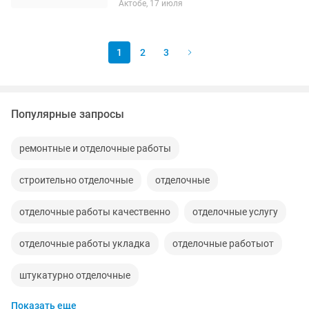
Актобе, 17 июля
1
2
3
Популярные запросы
ремонтные и отделочные работы
строительно отделочные
отделочные
отделочные работы качественно
отделочные услугу
отделочные работы укладка
отделочные работыот
штукатурно отделочные
Показать еще
ремонтно отделочные работы