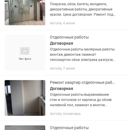
Покраска, обои, багеты, молдинги,
декоративные работы, декоративные
краски. Цена договорная. Ремонт под
ключ и частично.
Актобе, 4 июня
Отделочные работы
Договорная
Отделочные работы малярные работы
монтаж демонтаж ламинат
гипсокартон обои электрика разгрузки
погрузки ремонт под ключ звоните
Актобе, 7 июня
Ремонт квартир отделочные работы
Договорная
Отделочные работы:выравнивание
стен и потолков от кирпича до обоев
наливной пол, ламинат и многое
другое быстро качественно и не
Актобе, позавчера
дорого.под ключ
Отделочные работы