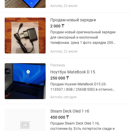
Состояние — идеальное В ремонте не
Актобе, 23 июля
был. Один хозяин Всё время
использовался в чехле и с...
Продам новый зарядки
2 000 ₸
Продам новый оригинальный зарядки
для сенсорный и кнопочный
телефонам. Цена 1 фото зарядки 2000
тенге второй зарядка 1000 тенге.
Актобе, 22 июня
Реклама
Ноутбук MateBook D 15.
250 000 ₸
Продам Huawei MateBook D15 (i5-
1135G7 / 8GB / 256GB SSD) в отличном
состоянииПродам свой стильный и
Актобе, сегодня
компактный ноутбук. Отличный
вариант для работы, учебы,
программирования и повседневных
Steam Deck Oled 1 тб
задач....
450 000 ₸
Продам Steam Deck Oled 1 тб,
состояние бу. Есть потертости сзади и