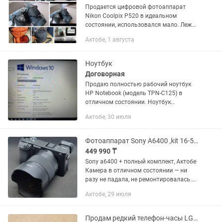
Продается цифровой фотоаппарат
Nikon Coolpix P520 в идеальном
состоянии, использовался мало. Лежит
без надобности. Без сколов,
Актобе, 1 августа
потёртостей и царапин. Работает
безупречно. Снимки
профессионального...
Ноутбук
Договорная
Продаю полностью рабочий ноутбук
HP Notebook (модель TPN-C125) в
отличном состоянии. Ноутбук
полностью настроен и готов к работе,
Актобе, 30 июля
учебе или развлечениям. 🔥 ВЫГОДНОЕ
ПРЕДЛОЖЕНИЕ! ПОЛНЫЙ КОМПЛЕКТ:
•...
Фотоаппарат Sony A6400 ,kit 16-50, viltrox 35 f1.7, SG 25 1.8, godox tt350s
449 990 ₸
Sony a6400 + полный комплект, Актобе
Камера в отличном состоянии — ни
разу не падала, не ремонтировалась.
Пробег затвора 8 058 кадров, это
Актобе, 29 июля
очень мало, камера фактически не
использовалась. Продаю в...
Продам редкий телефон-часы LG GD910 (Часофон) в коллекционном состоянии