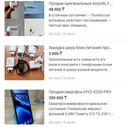
Starlight...
Продам оригинальные Airpods 3 поколения
48 000 ₸
В отличном состоянии. ✅ Полностью
исправны, работают без нареканий. ✅
Чистый звук, объемное
пространственное аудио. ✅ Отлично
Актобе, 16 июля
держат заряд. ✅ Быстро
подключаются ко всем устройствам
Apple. ✅...
Зарядка шнур блок питания провод адаптер Xiaomi poco vivo oppo
3 000 ₸
Оригинальные есть новые есть б/у
были в комплекте с телефонами блоки
питания и шнуры разной мощности
разных брендов Xiaomi блок 67w
Актобе, 16 июля
10.000 33w 5 000 Шнур 67w 5 000 33w
3.000 Samsung очень...
Продам смартфон VIVO X200 PRO
350 000 ₸
Смартфон-камерофон в идеальном
состоянии. Глобальная версия с
функцией E-SIM. Память 512 ГБ, ОЗУ 16
ГБ + 16 ГБ, емкость батареи 6000mAh,
Актобе, 16 июля
беспроводная зарядка, IP68, IP69.