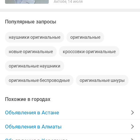
Актобе, 14 июля
как у оригинала ✅Пробивается на
официальном сайте Apple ✅Анимация
на...
Популярные запросы
наушники оригинальные
оригинальные
новые оригинальные
кроссовки оригинальные
оригинальные наушники
оригинальные беспроводные
оригинальные шнуры
Похожие в городах
Объявления в Астане
Объявления в Алматы