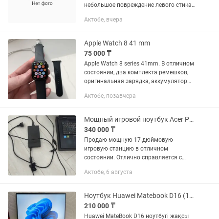
небольшое повреждение левого стика.
Имеется защитное стекло + еще одно
Актобе, вчера
запасное, насадки на стики, чехлы,
оригинальная зарядка и...
Apple Watch 8 41 mm
75 000 ₸
Apple Watch 8 series 41mm. В отличном
состоянии, два комплекта ремешков,
оригинальная зарядка, аккумулятор
97%, пользовались очень редко.
Актобе, позавчера
Продажа в связи с ненадобностью.
Пишите
Мощный игровой ноутбук Acer Predator Helios 300 (PH317-56) 17.3
340 000 ₸
Продаю мощную 17-дюймовую
игровую станцию в отличном
состоянии. Отлично справляется с
любыми современными AAA-играми,
Актобе, 6 августа
тяжелым 3D-моделированием,
видеомонтажом и стримингом.
Основные...
Ноутбук Huawei Matebook D16 (16/512 ГБ) Core i5-12450H
210 000 ₸
Huawei MateBook D16 ноутбугі жақсы