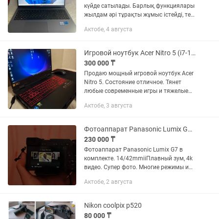
күйде сатылады. Барлық функциялары
жылдам әрі тұрақты жұмыс істейді, тез
қосылады. Тек оқу мақсатында
Актобе, 4 августа
пайдаланылған. Технодомнан сатып
алынған. Ешқашан жөндеуде...
Игровой ноутбук Acer Nitro 5 (i7-12700H / RTX 3050 Ti / 144Hz)
300 000 ₸
Продаю мощный игровой ноутбук Acer
Nitro 5. Состояние отличное. Тянет
любые современные игры и тяжелые
рабочие программы (монтаж, 3D).
Актобе, 3 августа
Стоит свежая Windows 11 Pro. Железо:
Процессор: Intel Core...
Фотоаппарат Panasonic Lumix G7 в комплекте. 14/42mmiiПлавный зум, 4k видео.
230 000 ₸
Фотоаппарат Panasonic Lumix G7 в
комплекте. 14/42mmiiПлавный зум, 4k
видео. Супер фото. Многие режимы и
возможности настройки. В комплекте:
Актобе, 2 августа
объектив, две оригинальные
батарейки, внешняя зарядка,...
Nikon coolpix p520
80 000 ₸