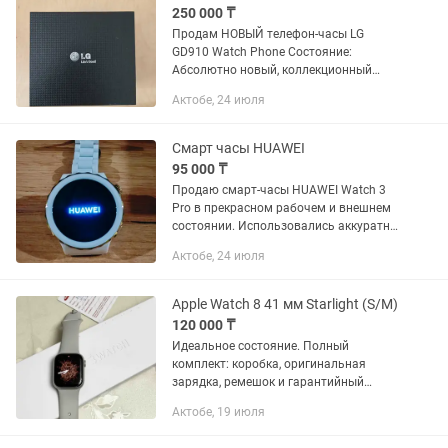
250 000 ₸
Продам НОВЫЙ телефон-часы LG
GD910 Watch Phone Состояние:
Абсолютно новый, коллекционный
экземпляр в идеале. Комплект: Полный
Актобе, 24 июля
заводской в оригинальной премиум-
коробке (часы, док-станция,...
Смарт часы HUAWEI
95 000 ₸
Продаю смарт-часы HUAWEI Watch 3
Pro в прекрасном рабочем и внешнем
состоянии. Использовались аккуратно,
без повреждений и следов
Актобе, 24 июля
интенсивной эксплуатации.
Комплектация: оригинальная...
Apple Watch 8 41 мм Starlight (S/M)
120 000 ₸
Идеальное состояние. Полный
комплект: коробка, оригинальная
зарядка, ремешок и гарантийный
талон, подтверждающий
Актобе, 19 июля
оригинальность. Работает безупречно.
Батарея держит отлично. Оттенок