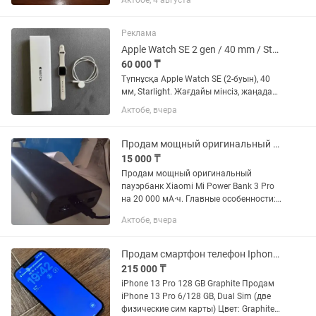
Актобе, 4 августа
Реклама
Apple Watch SE 2 gen / 40 mm / Starlight
60 000 ₸
Түпнұсқа Apple Watch SE (2-буын), 40
мм, Starlight. Жағдайы мінсіз, жаңадай
сақталған. Ешқандай сызат, қажалу
Актобе, вчера
немесе басқа сыртқы ақаулары жоқ.
Барлық функциялары толықтай жұмыс
істейді, ешқандай...
Продам мощный оригинальный пауэрбанк Xiaomi Mi Power Bank 3 Pro на 20 000 м
15 000 ₸
Продам мощный оригинальный
пауэрбанк Xiaomi Mi Power Bank 3 Pro
на 20 000 мА·ч. Главные особенности:
Мощность 45W (Power Delivery):
Актобе, вчера
заряжает не только смартфоны, но и
ноутбуки (MacBook и др.), а...
Продам смартфон телефон Iphone 13 pro 128 Dual Sim
215 000 ₸
iPhone 13 Pro 128 GB Graphite Продам
iPhone 13 Pro 6/128 GB, Dual Sim (две
физические сим карты) Цвет: Graphite