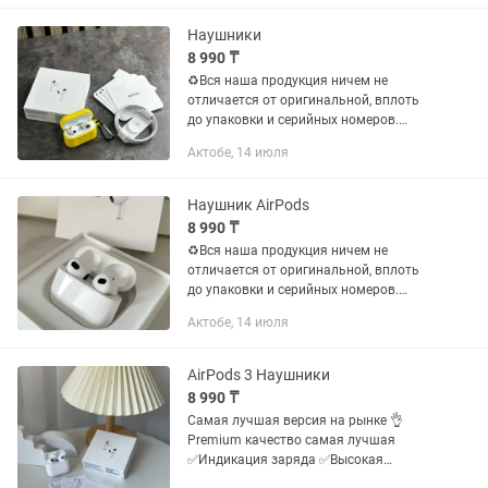
Камеры: фронтальная-32мп,...
Наушники
8 990 ₸
♻️Вся наша продукция ничем не
отличается от оригинальной, вплоть
до упаковки и серийных номеров.
♻️100% аналог AirPods которые
Актобе, 14 июля
невозможно отличить от оригинала
(визуально и на ощупь)
☑️Оригинальная...
Наушник AirPods
8 990 ₸
♻️Вся наша продукция ничем не
отличается от оригинальной, вплоть
до упаковки и серийных номеров.
♻️100% аналог AirPods которые
Актобе, 14 июля
невозможно отличить от оригинала
(визуально и на ощупь)
☑️Оригинальная...
AirPods 3 Наушники
8 990 ₸
Самая лучшая версия на рынке 👌
Premium качество самая лучшая
✅Индикация заряда ✅Высокая
автономность ✅3 IMEl все настройки