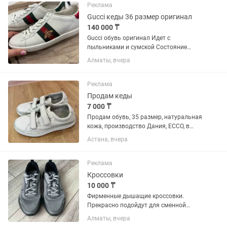
Реклама
Gucci кеды 36 размер оригинал
140 000 ₸
Gucci обувь оригинал Идет с
пыльниками и сумской Состояние
идеальное Покупала за 670€
Алматы, вчера
Реклама
Продам кеды
7 000 ₸
Продам обувь, 35 размер, натуральная
кожа, производство Дания, ECCO, в
отличном состоянии.
Астана, вчера
Реклама
Кроссовки
10 000 ₸
Фирменные дышащие кроссовки.
Прекрасно подойдут для сменной
обуви, для физкультуры. Носили
Алматы, вчера
буквально пару раз. Состояние