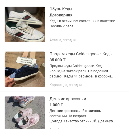
отличное. Размер 38. Покупались в
Decathlon за дорого) Сетка у этого
Обувь Кеды
бренда не...
Договорная
Кеды в отличном состоянии и качестве
Носила 2 раза
Астана, сегодня
Продам кеды Golden goose. Кеды новые, на заказ брали. Не подошел размер .
35 000 ₸
Продам кеды Golden goose. Кеды
новые, на заказ брали. Не подошел
размер . Кеды 41 размера , в коробке
идет паспорт и мешок для обуви . Цена
Караганда, сегодня
35.000тг. Торг уместен.
Детские кроссовки
1 000 ₸
Детские кроссовки. В отличном
состоянии.На возраст
3/4года.Качество отличный. Две обуви
продаю за 2000т