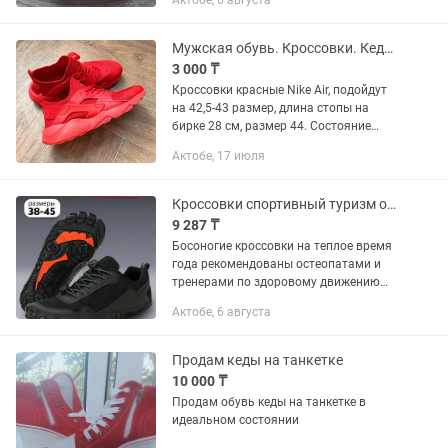
Актобе, 6 августа
закрытием бутика отдаю по своей
цене. Если не отвечаю пишите
Мужская обувь. Кроссовки. Кеды. Туфли слипоны
3 000 ₸
Кроссовки красные Nike Air, подойдут
на 42,5-43 размер, длина стопы на
бирке 28 см, размер 44. Состояние
хорошее. Носили аккуратно и мало.
Актобе, 17 июля
Есть немного потертости, которые
видны вблизи только. Цена...
Кроссовки спортивный туризм ортопедические
9 287 ₸
Босоногие кроссовки на теплое время
года рекомендованы остеопатами и
тренерами по здоровому движению
для повседневной носки, применимы
Актобе, 6 августа
при вальгусной деформации пальца
или ступни, при плоскостопии....
Продам кеды на танкетке
10 000 ₸
Продам обувь кеды на танкетке в
идеальном состоянии