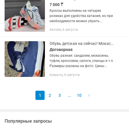
7 000 ₸
Кроссы выполнены на четырех
роликах для удобства катания, но при
необходимости можно убрать
передние и задние ролики, закрыть
Актобе, 6 августа
заглушки и получатся обычные
спортивные кросы. На подошве
обуви...
Обувь детская на сейчас! Мокасины, кроссовки и т.п
Договорная
Обувь разная: сандалии, мокасины,
туфли, кроссовки, сапоги, сланцы и т.п.
Размеры указаны на фото. Цены:
Мокасины, Турция LCW - 2 999 тг;
Алматы, 6 августа
Кроссовки - 1 499 тг; Ботиночки
серебристые кожанные - 2 499...
1
2
3
...
10
Популярные запросы