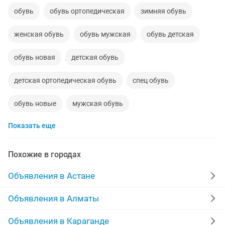
обувь
обувь ортопедическая
зимняя обувь
женская обувь
обувь мужская
обувь детская
обувь новая
детская обувь
детская ортопедическая обувь
спец обувь
обувь новые
мужская обувь
Показать еще
обувь женская новая
спецобувь
обувь кроссовки
обувь сапог
Похожие в городах
обувь новая детская
обувь и одежда
Объявления в Астане
Объявления в Алматы
Объявления в Караганде