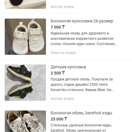
Актобе, вчера
Босоногие кроссовки 26 размер
7 000 ₸
Идеальная обувь для здорового и
анатомически корректного развития
стопы. Носили один сезон. Состояние
хорошее
Алматы, вчера
Детские кросовки
2 500 ₸
Продам детскую обувь. Покупали за
дорого, отдам дешево! 2500 тенге.
Качество отличное. Фирма Biker. На
липучке. Примерно возраст от 6 до 1,2
Актобе, вчера
года. В принципе подойдут и девочке.
Босоногая обувь, barefoot кеды
25 000 ₸
Стильные, удобные босоногие кеды,
barefoot. Обувь оригинальная от