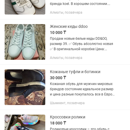
бренда koel. В хорошем состоянии.
Продаю, потому что ноги выросли
Алматы, позавчера
после родов, а так сама бы носила.
Женские кеды ddoo
10 000 ₸
Продам новые белые кеды DD&OO,
размер 39. ✅ Обувь абсолютно новая
✅ В оригинальной коробке Цена:
10000тг Можно приехать и примерить.
Алматы, позавчера
Кожаные туфли и ботинки
30 000 ₸
Кожаная обувь для мужчин мировых
брендов состояние идеальное размер
и цена разные покупалось все в Европе
ботинки р43 кеды р 42,5 пума ботинки
Шымкент, позавчера
желтые р44 туфли мемфисто р38,5
Кроссовки ролики
18 000 ₸
Роликовые кроссовки – это обувь с