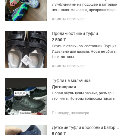
углублениями на подошве, в которые
вставляются колеса, превращающая
обычные кроссовки в ролики.
Алматы, позавчера
Кроссовки на колесах — это, тот
подарок о котором мечтает каждый...
Продам ботинки туфли
2 500 ₸
Обувь в отличном состоянии. Турция.
Идеально для школы. Носы не сбиты.
Не стоптаны.
Алматы, позавчера
Туфли на мальчика
Договорная
Новая обувь цены разные, размеры
уточнять. По всем вопросам писать
Павлодар, позавчера
Детские туфли кроссовки ballop barefoot
5 000 ₸