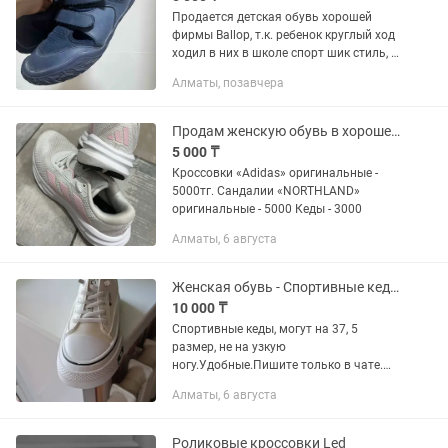
Продается детская обувь хорошей
фирмы Ballop, т.к. ребенок круглый ход
ходил в них в школе спорт шик стиль, и
с брюками , и с юбкой. Очень удобные
Алматы, позавчера
и комфортные, размер 34. Цвет-тёмно-
синий,...
Продам женскую обувь в хорошем состоянии
5 000 ₸
Кроссовки «Adidas» оригинальные -
5000тг. Сандалии «NORTHLAND»
оригинальные - 5000 Кеды - 3000
Алматы, 6 августа
Женская обувь - Спортивные кеды
10 000 ₸
Спортивные кеды, могут на 37, 5
размер, не на узкую
ногу.Удобные.Пишите только в чате.
Шнурки не развязываются,они на
Алматы, 6 августа
резинке. Если отрезать сверху
металлические пряжки,можно
вставить простые шнурки
Роликовые кроссовки Led