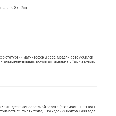
нтели по 8кг 2шт
сср,статуэтки,магнитофоны ссср, модели автомобилей
жигалки,пепельницы,прочий антиквариат. Так же куплю