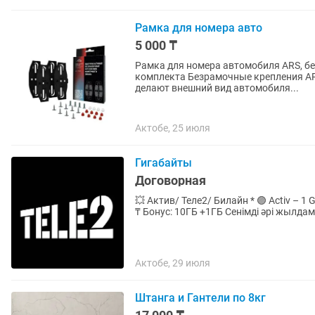
Рамка для номера авто
5 000 ₸
Рамка для номера автомобиля ARS, б
комплекта Безрамочные крепления ARS фиксируют номерной знак без стандартной рамки и
делают внешний вид автомобиля...
Актобе, 25 июля
Гигабайты
Договорная
💥 Актив/ Теле2/ Билайн * 🟣 Activ – 1 GB / 170 ₸ * 🔵 Tele 2 – 1 GB / 170 ₸ * 🟡 Beeline – 1 GB / 200
Актобе, 29 июля
Штанга и Гантели по 8кг