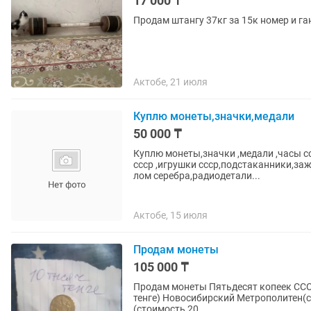
17 000 ₸
Продам штангу 37кг за 15к номер и га
Актобе, 21 июля
Куплю монеты,значки,медали
50 000 ₸
Куплю монеты,значки ,медали ,часы с
ссср ,игрушки ссср,подстаканники,за
лом серебра,радиодетали...
Актобе, 15 июля
Продам монеты
105 000 ₸
Продам монеты Пятьдесят копеек СССР пятьдесят лет советской власти (стоимость 10 тысяч
тенге) Новосибирский Метрополитен(стоимость 25 тысяч тенге) 5 канадских центов 1980 года
(стоимость 20...