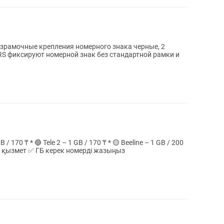
езрамочные крепления номерного знака черные, 2
₸ Бонус: 10ГБ +1ГБ Сенімді әрі жылдам қызмет ✅ ГБ керек номерді жазыңыз