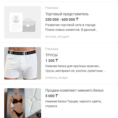
Реклама
Торговый представитель
250 000 - 600 000 ₸
Развитие торговой сети в городе.
Поиск новых клиентов. В данный
момент наша компания ищет
Астана, сегодня
торгового представителя на категорию
нижнее белье и чулочно-носочной
продукции. В Астане торговых...
Реклама
ТРУСЫ
1 200 ₸
Нижнее белье для крупных мужчин ,
трусы ,материал хб ,хлопок ,приятные к
телу ,не садяться, не линяют,
Алматы, вчера
качественно сшиты , не
растягиваються
Продаю комплект нижнего белья
5 000 ₸
Нижнее белье Турция, черного цвета,
стринги