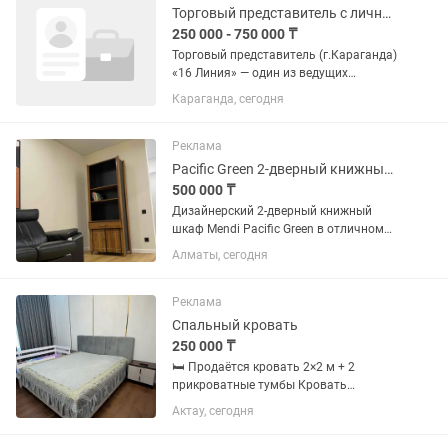
Торговый представитель с личным автомобилем
250 000 - 750 000 ₸
Торговый представитель (г.Караганда)
«16 Линия» — один из ведущих
дистрибьюторов чулочно-носочной
Караганда, сегодня
продукции и нижнего белья в
Казахстане. Мы являемся
официальным дистрибьютором
Реклама
европейских брендов...
Pacific Green 2-дверный книжный шкаф коллекция Mendi / Vintage
500 000 ₸
Дизайнерский 2-дверный книжный
шкаф Mendi Pacific Green в отличном
состоянии / коллекционный предмет
Алматы, сегодня
интерьера Retail от 3500$ Размер
(ШГВ): 8105002100 Бренд: Pacific Green
Коллекция: MENDI...
Реклама
Спальный кровать
250 000 ₸
🛏️ Продаётся кровать 2×2 м + 2
прикроватные тумбы Кровать
практически новая — покупали весной.
Актау, сегодня
В комплект входит матрас. Кровать
очень вместительная: в нижней части