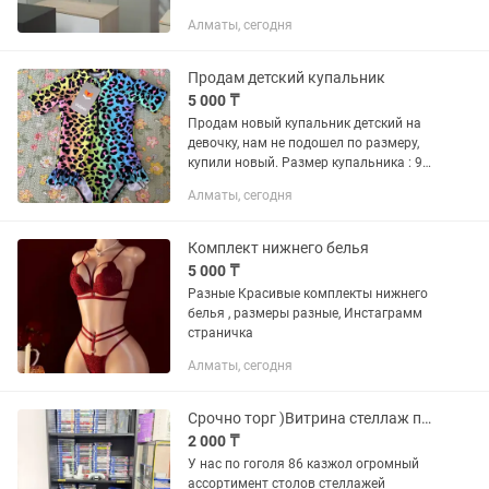
вместительные. Материал: крашенный
Алматы, сегодня
МДФ Высота всех шкафов 2.30 м 1.
Угловой шкаф ( р-н 0.90х0.90 см...
Продам детский купальник
5 000 ₸
Продам новый купальник детский на
девочку, нам не подошел по размеру,
купили новый. Размер купальника : 92
см
Алматы, сегодня
Комплект нижнего белья
5 000 ₸
Разные Красивые комплекты нижнего
белья , размеры разные, Инстаграмм
страничка
Алматы, сегодня
Срочно торг )Витрина стеллаж полка шкаф стол стул кресло
2 000 ₸
У нас по гоголя 86 казжол огромный
ассортимент столов стеллажей