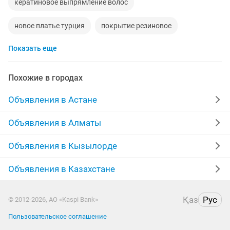
кератиновое выпрямление волос
новое платье турция
покрытие резиновое
Показать еще
новое красивое платье
новое шикарное платье
новое женское платье
новое платье красное
Похожие в городах
новое золотое
Объявления в Астане
Объявления в Алматы
Объявления в Кызылорде
Объявления в Казахстане
Қаз
Рус
© 2012-2026, АО «Kaspi Bank»
Пользовательское соглашение