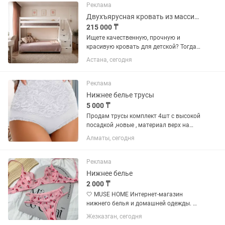
предусмотрено место для хранения...
Реклама
Двухъярусная кровать из массива березы с двумя ортопедическими матрасами
215 000 ₸
Ищете качественную, прочную и
красивую кровать для детской? Тогда
этот вариант для вас. Кровать
Астана, сегодня
изготовлена из натурального массива
березы, а не из ЛДСП, поэтому
отличается высокой прочностью,...
Реклама
Нижнее белье трусы
5 000 ₸
Продам трусы комплект 4шт с высокой
посадкой ,новые , материал верх на
поясе гипюр ,очень мягкий не колеться,
Алматы, сегодня
а низ хб ,хлопок ,очень удобные размер
на 42 , 46, белые, цена указана за 4шт.
Реклама
Нижнее белье
2 000 ₸
🤍 MUSE HOME Интернет-магазин
нижнего белья и домашней одежды. ✨
Комфорт • Стиль • Качество 🔗 Ссылка:
Жезказган, сегодня