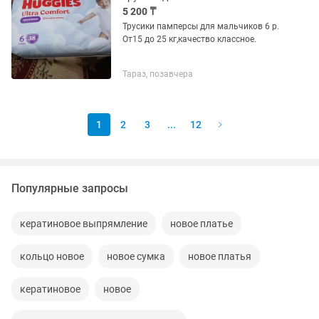
5 200 ₸
Трусики памперсы для мальчиков 6 р.
От15 до 25 кг,качество классное.
Тараз, позавчера
1
2
3
...
12
Популярные запросы
кератиновое выпрямление
новое платье
кольцо новое
новое сумка
новое платья
кератиновое
новое