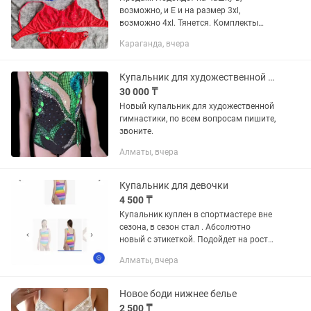
возможно, и Е и на размер 3xl,
возможно 4xl. Тянется. Комплекты
новые, в носке не были. Был заказан не
Караганда, вчера
тот размер. Стоимость каждого
комплекта 3000тг. Писать на . ....
Купальник для художественной гимнастики.
30 000 ₸
Новый купальник для художественной
гимнастики, по всем вопросам пишите,
звоните.
Алматы, вчера
Купальник для девочки
4 500 ₸
Купальник куплен в спортмастере вне
сезона, в сезон стал . Абсолютно
новый с этикеткой. Подойдет на рост
110-116 см.
Алматы, вчера
Новое боди нижнее белье
2 500 ₸