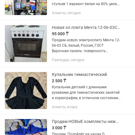
стульев 1 вариант белая на 80% целая
нижняя полка чуть повреждена Цена
Алматы, сегодня
8000тг 2 полка черная серая
идеальная все полки все крепления...
Новая эл.плита Мечта 12-06-03СБ, белый, Россия
95 000 ₸
Продам новую электроплиту Мечта 12-
06-03 СБ, белый, Россия, ГОСТ
Варочная панель: поверхность
эмалированная сталь, 4 эл. конфорки
Павлодар, сегодня
(диаметр: 2шт - 18см, 2шт - 14.5 см),
переключатели поворотные,...
Купальник гимнастический
2 500 ₸
Купальник детский с длинными
рукавами для гимнастических занятий
и хореографии, в отличном состоянии,
чистый, без дефектов почти новый,
Алматы, вчера
одевали 1 раз на утренник. Очень
качественный, плотный из...
Продам НОВЫЕ комплекты нижнего белья
3 000 ₸
Продам. Подойдёт на чашку D,