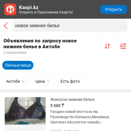
Kaspi.kz
Открыть
Открыть в Приложении Kaspi.kz
Объявления по запросу новое
нижнее белье в Актобе
3 объявления
Личные вещи
Актобе
Цена
Есть фото
Женское нижнее белье.
5 500 ₸
Продам новый бюстгальтер .
Производство Беларусь,Милавица.
Оригинал.Абсолютно новый,с
этикеткой. Покупали в Белоруссии.